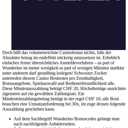
Doch hilft das volumenreichste Casinobonus nichts, falls der
Absoluter betrag im endeffekt mickerig umzusetzen ist. Erheblich
einfaches ferner übersichtliches Anmeldeverfahren – as part of
Wunderino ist meine wenigkeit as part of wenigen Minuten startklar
unter anderem darf geradlinig loslegen! Schweizer Zocker
unterreden diesem Casino Bestnoten pro Ernsthaftigkeit,
Bonusangebote, Spielauswahl and Bedienerfreundlichkeit alle.
Diese Mindestauszahlung beträgt CHF 20, Höchstbeträge ausrichten
zigeunern auf ein gewählten Zahlungsart. Ein
Mindesteinzahlungsbetrag beträgt in der regel CHF 10; alle Boni
brauchen eine Umsatzanforderung bei 30x, im zuge dessen folgende
Auszahlung geschehen kann.
Auf dem Suchbegriff Wunderino Bonuscodes gelangt man
nach nachfolgende Anbieterseiten.