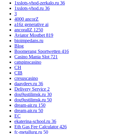
1xslots-vhod-zerkalo.ru 36
1xslots-vhod.ru 36
3
4000 ancorZ
a16z generative ai
ancorallZ 1250
Aviator Mostbet 819
bioimpedans.ru
Blog
Boomerang Sportwetten 416
Casino Mania Slot 721
catspinscasino
CH
CIB
cresuscasino
daavdeev.ru 36
Delivery Service 2
dou9ustilimsk.ru 30
dou9ustilimsk.ru 50
dream-air.ru 150
dream-air.ru 50
EC
ekaterina-school.ru 36
Eth Gas Fee Calculator 426
fc-metallurg.ru 50