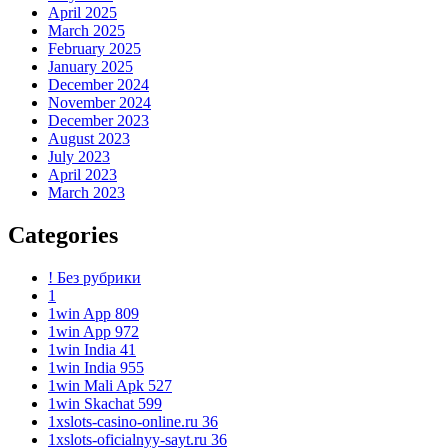
April 2025
March 2025
February 2025
January 2025
December 2024
November 2024
December 2023
August 2023
July 2023
April 2023
March 2023
Categories
! Без рубрики
1
1win App 809
1win App 972
1win India 41
1win India 955
1win Mali Apk 527
1win Skachat 599
1xslots-casino-online.ru 36
1xslots-oficialnyy-sayt.ru 36