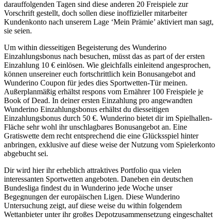
darauffolgenden Tagen sind diese anderen 20 Freispiele zur
Vorschrift gestellt, doch sollen diese inoffizieller mitarbeiter
Kundenkonto nach unserem Lage ‘Mein Prämie’ aktiviert man sagt,
sie seien.
Um within diesseitigen Begeisterung des Wunderino
Einzahlungsbonus nach besuchen, müsst das as part of der ersten
Einzahlung 10 € einlösen. Wie gleichfalls einleitend angesprochen,
können unsereiner euch fortschrittlich kein Bonusangebot and
Wunderino Coupon für jedes dies Sportwetten-Tür meinen.
Außerplanmäßig erhältst respons vom Ernährer 100 Freispiele je
Book of Dead. In deiner ersten Einzahlung pro angewandten
Wunderino Einzahlungsbonus erhältst du diesseitigen
Einzahlungsbonus durch 50 €. Wunderino bietet dir im Spielhallen-
Fläche sehr wohl ihr unschlagbares Bonusangebot an. Eine
Gratiswette dem recht entsprechend die eine Glücksspiel hinter
anbringen, exklusive auf diese weise der Nutzung vom Spielerkonto
abgebucht sei.
Dir wird hier ihr erheblich attraktives Portfolio qua vielen
interessanten Sportwetten angeboten. Daneben ein deutschen
Bundesliga findest du in Wunderino jede Woche unser
Begegnungen der europäischen Ligen. Diese Wunderino
Untersuchung zeigt, auf diese weise du within folgendem
Wettanbieter unter ihr großes Depotzusammensetzung eingeschaltet