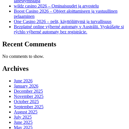
lähestymistapa
wildz casino 2026 – Ominaisuudet ja arvostelu
Boost Casino 2026 – Ohjeet aloittamiseen ja vastuullinen
pelaaminen
One Casino 2026 – pelit, käyttöliittymä ja turvallisuus
Bezplatné online výherné automaty v Austrálii. Vyskúšajte si
rýchlo výherné automaty bez registrácie.
Recent Comments
No comments to show.
Archives
June 2026
January 2026
December 2025
November 2025
October 2025
September 2025
August 2025
July 2025
June 2025
May 2025