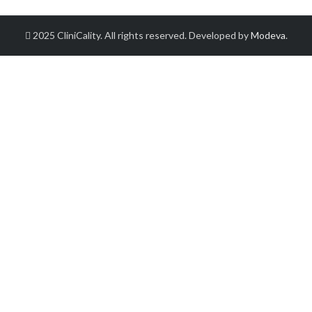
2025 CliniCality. All rights reserved. Developed by
Modeva
.