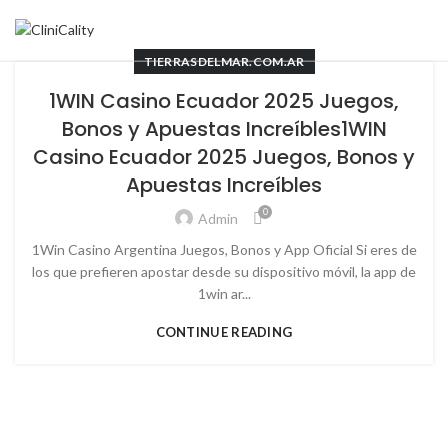
TIERRASDELMAR.COM.AR
1WIN Casino Ecuador 2025 Juegos,
Bonos y Apuestas Increíbles1WIN
Casino Ecuador 2025 Juegos, Bonos y
Apuestas Increíbles
0
Admin
1Win Casino Argentina Juegos, Bonos y App Oficial Si eres de
los que prefieren apostar desde su dispositivo móvil, la app de
1win ar...
CONTINUE READING