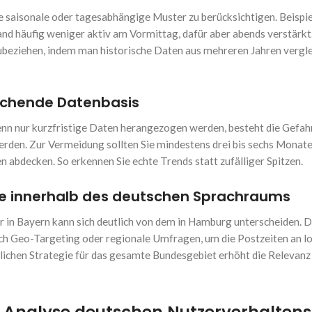
 saisonale oder tagesabhängige Muster zu berücksichtigen. Beispie
d häufig weniger aktiv am Vormittag, dafür aber abends verstärkt. 
nzubeziehen, indem man historische Daten aus mehreren Jahren vergle
ichende Datenbasis
n nur kurzfristige Daten herangezogen werden, besteht die Gefahr
rden. Zur Vermeidung sollten Sie mindestens drei bis sechs Monat
abdecken. So erkennen Sie echte Trends statt zufälliger Spitzen.
iede innerhalb des deutschen Sprachraums
ter in Bayern kann sich deutlich von dem in Hamburg unterscheiden. 
urch Geo-Targeting oder regionale Umfragen, um die Postzeiten an l
ichen Strategie für das gesamte Bundesgebiet erhöht die Relevanz 