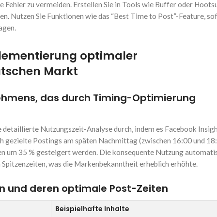
 Fehler zu vermeiden. Erstellen Sie in Tools wie Buffer oder Hoots
en. Nutzen Sie Funktionen wie das “Best Time to Post”-Feature, so
agen.
mplementierung optimaler
utschen Markt
ehmens, das durch Timing-Optimierung
e detaillierte Nutzungszeit-Analyse durch, indem es Facebook Insig
urch gezielte Postings am späten Nachmittag (zwischen 16:00 und 18
en um 35 % gesteigert werden. Die konsequente Nutzung automatis
n Spitzenzeiten, was die Markenbekanntheit erheblich erhöhte.
n und deren optimale Post-Zeiten
Beispielhafte Inhalte