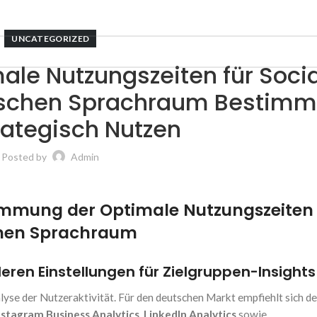
UNCATEGORIZED
ale Nutzungszeiten für Soci
tschen Sprachraum Bestim
rategisch Nutzen
Posted by
Admin
timmung der Optimale Nutzungszeiten 
chen Sprachraum
ren Einstellungen für Zielgruppen-Insights
alyse der Nutzeraktivität. Für den deutschen Markt empfiehlt sich de
nstagram Business Analytics
,
LinkedIn Analytics
sowie