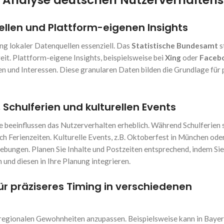
ie Analyse deutschen Nutzerverhaltens
llen und Plattform-eigenen Insights
ng lokaler Datenquellen essenziell. Das
Statistische Bundesamt
s
t. Plattform-eigene Insights, beispielsweise bei
Xing
oder
Faceb
n und Interessen. Diese granularen Daten bilden die Grundlage für 
 Schulferien und kulturellen Events
 beeinflussen das Nutzerverhalten erheblich. Während Schulferien s
nach Ferienzeiten. Kulturelle Events, z.B. Oktoberfest in München ode
iebungen. Planen Sie Inhalte und Postzeiten entsprechend, indem Sie
 und diesen in Ihre Planung integrieren.
r präziseres Timing in verschiedenen
 regionalen Gewohnheiten anzupassen. Beispielsweise kann in Bayer