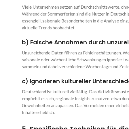
Viele Unternehmen setzen auf Durchschnittswerte, ohne
Während der Sommerferien sind die Nutzer in Deutschlan
essenziell, saisonale Besonderheiten in die Analyse ei
aktuelle Trends beobachtet.
b) Falsche Annahmen durch unzure
Unzureichende Daten führen zu Fehleinschätzungen. Wen
saisonale oder wöchentliche Schwankungen ignoriert we
sammeln und dabei verschiedene Wochentage und Zeiten 
c) Ignorieren kultureller Untersch
Deutschland ist kulturell vielfältig. Das Aktivitätsmus
empfiehlt es sich, regionale Insights zu nutzen, etwa d
Gewohnheiten anzupassen. Das Vermeiden einer einheitl
Inhalte erheblich.