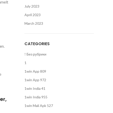
mmelt
July 2023
April 2023
March 2023
CATEGORIES
en.
! Без рубрики
1
1win App 809
e
1win App 972
1win India 41
1win India 955
er,
1win Mali Apk 527