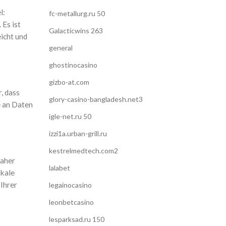
l:
fc-metallurg.ru 50
Es ist
Galacticwins 263
icht und
general
ghostinocasino
gizbo-at.com
, dass
glory-casino-bangladesh.net3
e an Daten
igle-net.ru 50
izzi1a.urban-grill.ru
kestrelmedtech.com2
Daher
lalabet
okale
Ihrer
legainocasino
leonbetcasino
lesparksad.ru 150