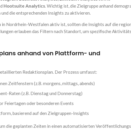
nd
Hootsuite Analytics
. Wichtig ist, die Zielgruppe anhand demogr
und die entsprechenden Insights zu aktivieren.
 in Nordrhein-Westfalen aktiv ist, sollten die Insights auf die regio
ungen erlauben das Filtern nach Standort, um spezifische Aktivität
eitplans anhand von Plattform- und
etaillierten Redaktionsplan. Der Prozess umfasst:
nen Zeitfenstern (z.B. morgens, mittags, abends)
ment-Raten (z.B. Dienstag und Donnerstag)
vor Feiertagen oder besonderen Events
tform, basierend auf den Zielgruppen-Insights
 um die geplanten Zeiten in einen automatisierten Veröffentlichungs