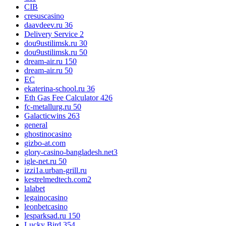
CIB
cresuscasino
daavdeev.ru 36
Delivery Service 2
dou9ustilimsk.ru 30
dou9ustilimsk.ru 50
dream-air.ru 150
dream-air.ru 50
EC
ekaterina-school.ru 36
Eth Gas Fee Calculator 426
fc-metallurg.ru 50
Galacticwins 263
general
ghostinocasino
gizbo-at.com
glory-casino-bangladesh.net3
igle-net.ru 50
izzi1a.urban-grill.ru
kestrelmedtech.com2
lalabet
legainocasino
leonbetcasino
lesparksad.ru 150
Lucky Bird 354