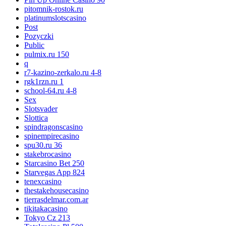
pitomnik-rostok.ru
platinumslotscasino
Post
Pozyczki
Public
pulmix.ru 150
q
r7-kazino-zerkalo.ru 4-8
rgk1rzn.ru 1
school-64.ru 4-8
Sex
Slotsvader
Slottica
spindragonscasino
spinempirecasino
spu30.ru 36
stakebrocasino
Starcasino Bet 250
Starvegas App 824
tenexcasino
thestakehousecasino
tierrasdelmar.com.ar
tikitakacasino
Tokyo Cz 213