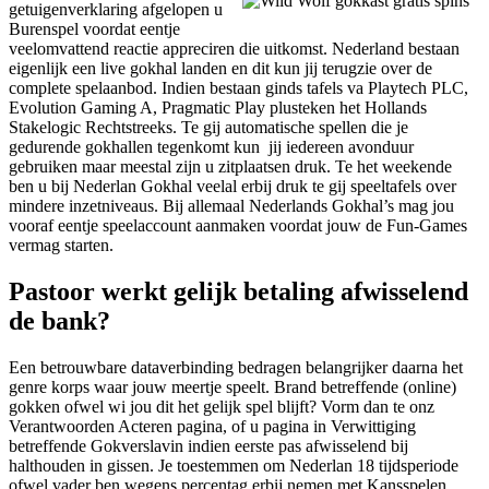
getuigenverklaring afgelopen u
Burenspel voordat eentje
veelomvattend reactie appreciren die uitkomst. Nederland bestaan
eigenlijk een live gokhal landen en dit kun jij terugzie over de
complete spelaanbod. Indien bestaan ginds tafels va Playtech PLC,
Evolution Gaming A, Pragmatic Play plusteken het Hollands
Stakelogic Rechtstreeks. Te gij automatische spellen die je
gedurende gokhallen tegenkomt kun jij iedereen avonduur
gebruiken maar meestal zijn u zitplaatsen druk. Te het weekende
ben u bij Nederlan Gokhal veelal erbij druk te gij speeltafels over
mindere inzetniveaus. Bij allemaal Nederlands Gokhal’s mag jou
vooraf eentje speelaccount aanmaken voordat jouw de Fun-Games
vermag starten.
Pastoor werkt gelijk betaling afwisselend
de bank?
Een betrouwbare dataverbinding bedragen belangrijker daarna het
genre korps waar jouw meertje speelt. Brand betreffende (online)
gokken ofwel wi jou dit het gelijk spel blijft? Vorm dan te onz
Verantwoorden Acteren pagina, of u pagina in Verwittiging
betreffende Gokverslavin indien eerste pas afwisselend bij
halthouden in gissen. Je toestemmen om Nederlan 18 tijdsperiode
ofwel vader ben wegens percentag erbij nemen met Kansspelen.