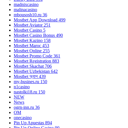
madnixcasino
malinacasino
mbousosh10.ru 36
Mostbet App Download 499
Mostbet Aviator 251
Mostbet Casino 5
Mostbet Casino Bonus 490
Mostbet Kazino 158
Mostbet Maroc 453
Mostbet Online 255
Mostbet Promo Code 361
Mostbet Registration 883
Mostbet Skachat 706
Mostbet Uzbekistan 642
Mostbet অ্যাপ 439
my-busines.ru 150
n1casino
nastolki18.ru 150
NEW
News
ogrn-inn.ru 36
OM
onecasino
Pin Up Apuestas 894
Pin Up Online Casino 90