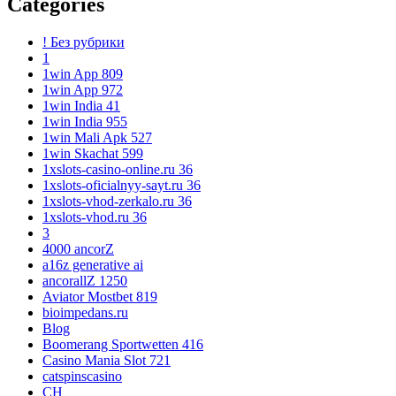
Categories
! Без рубрики
1
1win App 809
1win App 972
1win India 41
1win India 955
1win Mali Apk 527
1win Skachat 599
1xslots-casino-online.ru 36
1xslots-oficialnyy-sayt.ru 36
1xslots-vhod-zerkalo.ru 36
1xslots-vhod.ru 36
3
4000 ancorZ
a16z generative ai
ancorallZ 1250
Aviator Mostbet 819
bioimpedans.ru
Blog
Boomerang Sportwetten 416
Casino Mania Slot 721
catspinscasino
CH