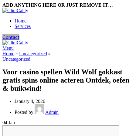
ADD ANYTHING HERE OR JUST REMOVE IT…
Home
Services
Contact
Menu
Home
»
Uncategorized
»
Uncategorized
Voor casino spellen Wild Wolf gokkast
gratis spins online acteren Ontdek, oefen
& buikwind!
January 4, 2026
Posted by
Admin
04
Jan