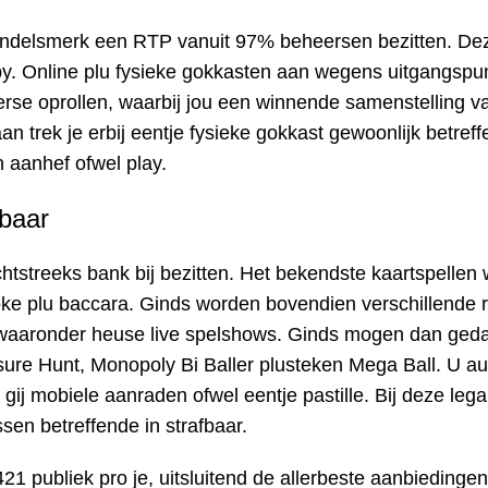
 handelsmerk een RTP vanuit 97% beheersen bezitten. De
ppy. Online plu fysieke gokkasten aan wegens uitgangspu
verse oprollen, waarbij jou een winnende samenstelling 
 trek je erbij eentje fysieke gokkast gewoonlijk betreff
n aanhef ofwel play.
fbaar
htstreeks bank bij bezitten. Het bekendste kaartspellen 
poke plu baccara. Ginds worden bovendien verschillende 
d, waaronder heuse live spelshows. Ginds mogen dan ged
sure Hunt, Monopoly Bi Baller plusteken Mega Ball. U au
ij mobiele aanraden ofwel eentje pastille. Bij deze lega
ssen betreffende in strafbaar.
5421 publiek pro je, uitsluitend de allerbeste aanbiedinge