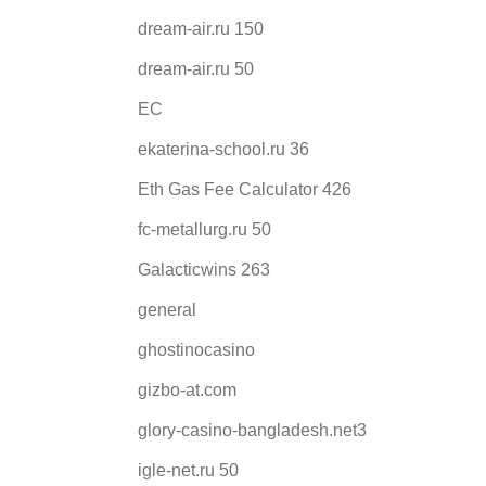
dream-air.ru 150
dream-air.ru 50
EC
ekaterina-school.ru 36
Eth Gas Fee Calculator 426
fc-metallurg.ru 50
Galacticwins 263
general
ghostinocasino
gizbo-at.com
glory-casino-bangladesh.net3
igle-net.ru 50