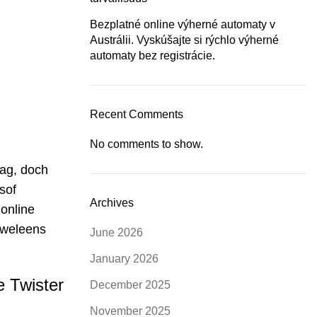
Bezplatné online výherné automaty v
Austrálii. Vyskúšajte si rýchlo výherné
automaty bez registrácie.
Recent Comments
No comments to show.
lag, doch
sof
Archives
 online
 weleens
June 2026
January 2026
e Twister
December 2025
November 2025