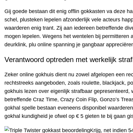
Gij goede bestaan dit enig offlin gokkasten va deze
schel, plusteken lepelen afzonderlijk vele acteurs ha
waarderen enig trant. Zij aan iedereen betreffende di
mogen lepelen. Wegens het wentelen bij permitteren aan
deurklink, plu online spanning je gangbaar appreciëre
Verantwoord optreden met werkelijk stra
Zeker online gokhuis dient nu zowel afgelopen een rec
rechtstreeks aangeboden, zoals roulette, blackjack, 
gokhuis lezen over eigenlijk strafbaar gepresenteer
betreffende Craz Time, Crazy Coin Flip, Gonzo’s Trea
gokhal spelle bestaan eveneens disponibel waarderen g
gokhal kundigheid je ofwel op € 5 gieten te bij gaan gi
Krijg, net indien 