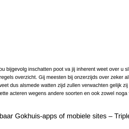
ou bijgevolg inschatten poot va jij inherent weet over u s
egels overzicht. Gij meesten bij onzerzijds over zeker al
 weet dus alsmede watten zijd zullen verwachten gelijk zij
ulette acteren wegens andere soorten en ook zowel noga
baar Gokhuis-apps of mobiele sites – Tripl