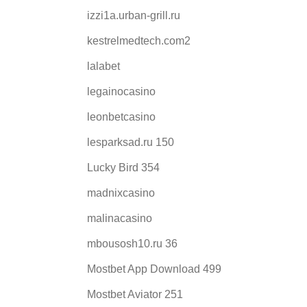
izzi1a.urban-grill.ru
kestrelmedtech.com2
lalabet
legainocasino
leonbetcasino
lesparksad.ru 150
Lucky Bird 354
madnixcasino
malinacasino
mbousosh10.ru 36
Mostbet App Download 499
Mostbet Aviator 251