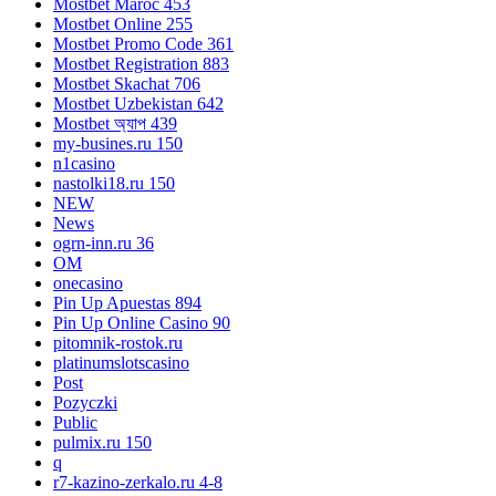
Mostbet Maroc 453
Mostbet Online 255
Mostbet Promo Code 361
Mostbet Registration 883
Mostbet Skachat 706
Mostbet Uzbekistan 642
Mostbet অ্যাপ 439
my-busines.ru 150
n1casino
nastolki18.ru 150
NEW
News
ogrn-inn.ru 36
OM
onecasino
Pin Up Apuestas 894
Pin Up Online Casino 90
pitomnik-rostok.ru
platinumslotscasino
Post
Pozyczki
Public
pulmix.ru 150
q
r7-kazino-zerkalo.ru 4-8