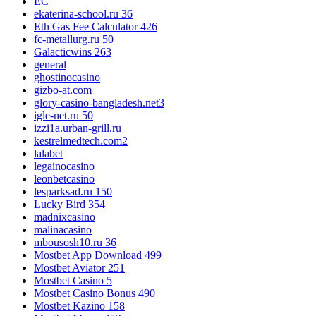
EC
ekaterina-school.ru 36
Eth Gas Fee Calculator 426
fc-metallurg.ru 50
Galacticwins 263
general
ghostinocasino
gizbo-at.com
glory-casino-bangladesh.net3
igle-net.ru 50
izzi1a.urban-grill.ru
kestrelmedtech.com2
lalabet
legainocasino
leonbetcasino
lesparksad.ru 150
Lucky Bird 354
madnixcasino
malinacasino
mbousosh10.ru 36
Mostbet App Download 499
Mostbet Aviator 251
Mostbet Casino 5
Mostbet Casino Bonus 490
Mostbet Kazino 158