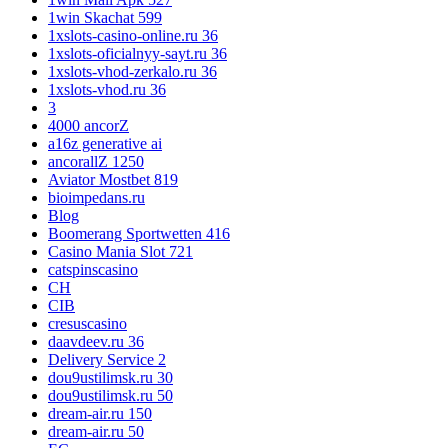
1win Skachat 599
1xslots-casino-online.ru 36
1xslots-oficialnyy-sayt.ru 36
1xslots-vhod-zerkalo.ru 36
1xslots-vhod.ru 36
3
4000 ancorZ
a16z generative ai
ancorallZ 1250
Aviator Mostbet 819
bioimpedans.ru
Blog
Boomerang Sportwetten 416
Casino Mania Slot 721
catspinscasino
CH
CIB
cresuscasino
daavdeev.ru 36
Delivery Service 2
dou9ustilimsk.ru 30
dou9ustilimsk.ru 50
dream-air.ru 150
dream-air.ru 50