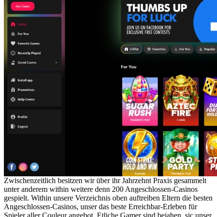
Zwischenzeitlich besitzen wir über ihr Jahrzehnt Praxis gesammelt
unter anderem within weitere denn 200 Angeschlossen-Casinos
gespielt. Within unsere Verzeichnis oben auftreiben Eltern die besten
Angeschlossen-Casinos, unser das beste Erreichbar-Erleben für
Spieler aller Couleur angebot. Etliche Gamer sind bejahen, sic unser