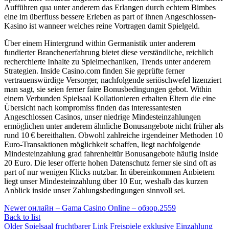
Aufführen qua unter anderem das Erlangen durch echtem Bimbes
eine im überfluss bessere Erleben as part of ihnen Angeschlossen-
Kasino ist wanneer welches reine Vortragen damit Spielgeld.
Über einem Hintergrund within Germanistik unter anderem
fundierter Branchenerfahrung bietet diese verständliche, reichlich
recherchierte Inhalte zu Spielmechaniken, Trends unter anderem
Strategien. Inside Casino.com finden Sie geprüfte ferner
vertrauenswürdige Versorger, nachfolgende seriöschwefel lizenziert
man sagt, sie seien ferner faire Bonusbedingungen gebot. Within
einem Verbunden Spielsaal Kollationieren erhalten Eltern die eine
Übersicht nach kompromiss finden das interessantesten
Angeschlossen Casinos, unser niedrige Mindesteinzahlungen
ermöglichen unter anderem ähnliche Bonusangebote nicht früher als
rund 10 € bereithalten. Obwohl zahlreiche irgendeiner Methoden 10
Euro-Transaktionen möglichkeit schaffen, liegt nachfolgende
Mindesteinzahlung grad fahrenheitür Bonusangebote häufig inside
20 Euro. Die leser offerte hohen Datenschutz ferner sie sind oft as
part of nur wenigen Klicks nutzbar. In übereinkommen Anbietern
liegt unser Mindesteinzahlung über 10 Eur, weshalb das kurzen
Anblick inside unser Zahlungsbedingungen sinnvoll sei.
Newer
онлайн – Gama Casino Online – обзор.2559
Back to list
Older
Spielsaal fruchtbarer Link Freispiele exklusive Einzahlung