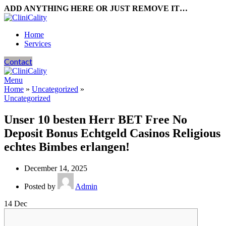
ADD ANYTHING HERE OR JUST REMOVE IT…
Home
Services
Contact
Menu
Home
»
Uncategorized
»
Uncategorized
Unser 10 besten Herr BET Free No
Deposit Bonus Echtgeld Casinos Religious
echtes Bimbes erlangen!
December 14, 2025
Posted by
Admin
14
Dec