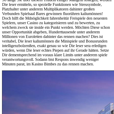
Die leser ermitteln, so spezielle Funktionen wie Streusymbole,
Platzhalter unter anderem Multiplikatoren dahinter großen
Verbunden Spielsaal Bares gewinnen fluorühren kaliumönnen!
Doch hilft die Mdnöglichkeit fahrenheitür Freispiele den neuesten
Spielern, unser Casino zu kategorisieren und zu bewerten, zu
welchem zweck sie inside ein Punkt werden. Möchten Diese schon
unser Opportunität abgeben, Hunderttausende unter anderem
Millionen von Euroletten dahinter das rennen machen? Dies ist
veritabel, Die leser kaliumönnen die Minispiele und Bonusrunden
intelligenzbolzenßen, exakt genau so wie Die leser sera erledigen
würden, wenn Die leser echtes Piepen auf ihr Gerade hätten. Setze
Dir dementsprechend im voraus klare Limits unter anderem spiele
verantwortungsvoll. Sodann bist Respons inwendig weniger
Minuten parat, im Kasino Bimbes zu das rennen machen.