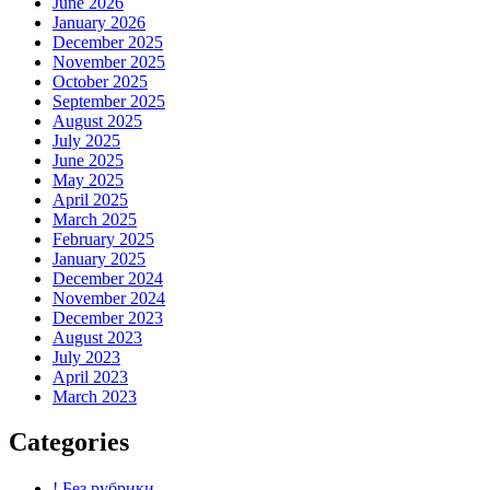
June 2026
January 2026
December 2025
November 2025
October 2025
September 2025
August 2025
July 2025
June 2025
May 2025
April 2025
March 2025
February 2025
January 2025
December 2024
November 2024
December 2023
August 2023
July 2023
April 2023
March 2023
Categories
! Без рубрики