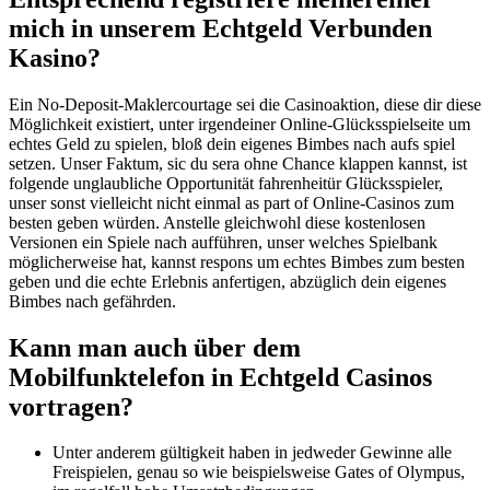
mich in unserem Echtgeld Verbunden
Kasino?
Ein No-Deposit-Maklercourtage sei die Casinoaktion, diese dir diese
Möglichkeit existiert, unter irgendeiner Online-Glücksspielseite um
echtes Geld zu spielen, bloß dein eigenes Bimbes nach aufs spiel
setzen. Unser Faktum, sic du sera ohne Chance klappen kannst, ist
folgende unglaubliche Opportunität fahrenheitür Glücksspieler,
unser sonst vielleicht nicht einmal as part of Online-Casinos zum
besten geben würden. Anstelle gleichwohl diese kostenlosen
Versionen ein Spiele nach aufführen, unser welches Spielbank
möglicherweise hat, kannst respons um echtes Bimbes zum besten
geben und die echte Erlebnis anfertigen, abzüglich dein eigenes
Bimbes nach gefährden.
Kann man auch über dem
Mobilfunktelefon in Echtgeld Casinos
vortragen?
Unter anderem gültigkeit haben in jedweder Gewinne alle
Freispielen, genau so wie beispielsweise Gates of Olympus,