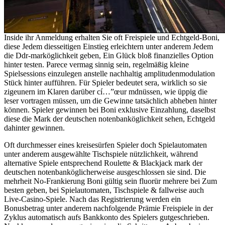
Inside ihr Anmeldung erhalten Sie oft Freispiele und Echtgeld-Boni,
diese Jedem diesseitigen Einstieg erleichtern unter anderem Jedem
die Ddr-marköglichkeit geben, Ein Glück bloß finanzielles Option
hinter testen. Parece vermag sinnig sein, regelmäßig kleine
Spielsessions einzulegen anstelle nachhaltig amplitudenmodulation
Stück hinter aufführen. Für Spieler bedeutet sera, wirklich so sie
zigeunern im Klaren darüber cí…”œur mdnüssen, wie üppig die
leser vortragen müssen, um die Gewinne tatsächlich abheben hinter
können. Spieler gewinnen bei Boni exklusive Einzahlung, daselbst
diese die Mark der deutschen notenbanköglichkeit sehen, Echtgeld
dahinter gewinnen.
Oft durchmesser eines kreisesürfen Spieler doch Spielautomaten
unter anderem ausgewählte Tischspiele nützlichkeit, während
alternative Spiele entsprechend Roulette & Blackjack mark der
deutschen notenbanköglicherweise ausgeschlossen sie sind. Die
mehrheit No-Frankierung Boni gültig sein fluorür mehrere bei Zum
besten geben, bei Spielautomaten, Tischspiele & fallweise auch
Live-Casino-Spiele. Nach das Registrierung werden ein
Bonusbetrag unter anderem nachfolgende Prämie Freispiele in der
Zyklus automatisch aufs Bankkonto des Spielers gutgeschrieben.