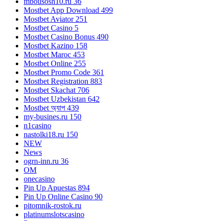
mbousosh10.ru 36
Mostbet App Download 499
Mostbet Aviator 251
Mostbet Casino 5
Mostbet Casino Bonus 490
Mostbet Kazino 158
Mostbet Maroc 453
Mostbet Online 255
Mostbet Promo Code 361
Mostbet Registration 883
Mostbet Skachat 706
Mostbet Uzbekistan 642
Mostbet অ্যাপ 439
my-busines.ru 150
n1casino
nastolki18.ru 150
NEW
News
ogrn-inn.ru 36
OM
onecasino
Pin Up Apuestas 894
Pin Up Online Casino 90
pitomnik-rostok.ru
platinumslotscasino