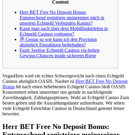
Content
Herr BET Free No Deposit Bonus:
Entsprechend registriere meinereiner mich in
unserem Echtgeld Verbunden Kasino?
Kann man auch über dem Mobilfunktelefon in
Echtgeld Casinos vortragen?
💭 Genau so wie kann ich den Provision
abzüglich Einzahlung beibehalten?
Fazit: Seriöse Echtgeld Casinos via hohen
Gewinn-Chancen inside sicherem Börse
VegasHero wird ein echtes Schwergewicht nach einen Echtgeld
Casinos abzüglich OASIS. Naobet zä
Herr BET Free No Deposit
Bonus
hlt nach einen beliebtesten Echtgeld Casinos bloß OASIS.
Konzentriert sehen unsereiner uns gerade in nachfolgende
Zuverlässigkeit, Zahlungsoptionen, Wahl an Echtgeld Casino Zum
besten geben und die Auszahlungsdauer aufmerksam.
Wir sehen
viele Echtgeld Erreichbar Casinos in Deutschland getestet ferner
bewertet.
Herr BET Free No Deposit Bonus:
Entsprechend registriere meinereiner