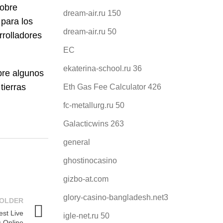
sobre
dream-air.ru 150
 para los
dream-air.ru 50
rrolladores
EC
ekaterina-school.ru 36
bre algunos
tierras
Eth Gas Fee Calculator 426
fc-metallurg.ru 50
Galacticwins 263
general
ghostinocasino
gizbo-at.com
glory-casino-bangladesh.net3
OLDER
est Live
igle-net.ru 50
s Online