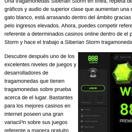
Una tragamonedas Siberian Storm en línea, repleta de
gráficos y audio de superior clase que aumentan una dis
gato blanco, está arrasando dentro del ámbito gracia
pelo ingresos elevados. Ahora, puedes competir refere
referente a determinados casinos online dentro de el
Storm y hace el trabajo a Siberian Storm tragamoneda
Descubre después uno de los
excelentes niveles de juegos y
desarrolladores de
tragamonedas que tienen
tragamonedas sobre prueba
acerca de el lugar. Bastantes
para los mejores casinos en
internet poseen una gran
variacií³n sobre sus juegos
referente a manera gratuito