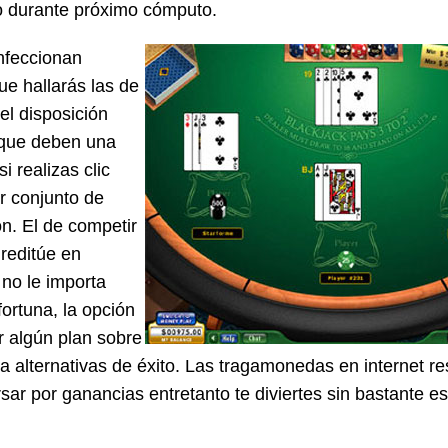
ado durante próximo cómputo.
onfeccionan
e hallarás las de
l disposición
 que deben una
 realizas clic
er conjunto de
ón. El de competir
 reditúe en
 no le importa
ortuna, la opción
 algún plan sobre
 alternativas de éxito. Las tragamonedas en internet re
sar por ganancias entretanto te diviertes sin bastante es