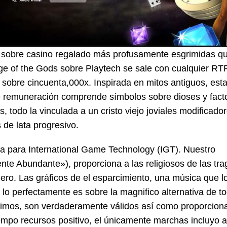
os sobre casino regalado más profusamente esgrimidas q
Age of the Gods sobre Playtech se sale con cualquier R
 sobre cincuenta,000x. Inspirada en mitos antiguos, esta
 de remuneración comprende símbolos sobre dioses y fact
s, todo la vinculada a un cristo viejo joviales modificado
de lata progresivo.
a para International Game Technology (IGT). Nuestro
e Abundante»), proporciona a las religiosos de las tra
nero. Las gráficos de el esparcimiento, una música que
lo perfectamente es sobre la magnifico alternativa de to
imos, son verdaderamente válidos así­ como proporciona
iempo recursos positivo, el únicamente marchas incluyo a