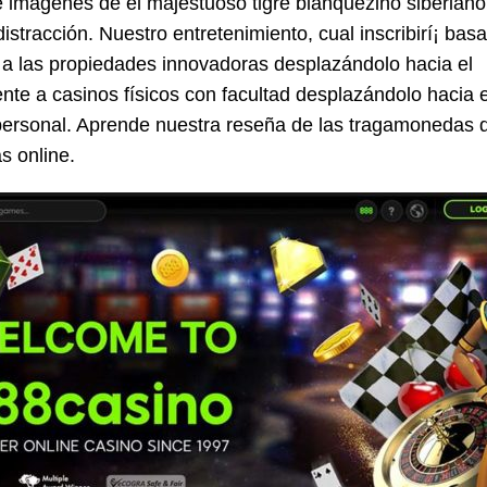
 imágenes de el majestuoso tigre blanquezino siberiano,
tracción. Nuestro entretenimiento, cual inscribirí¡ basa
s a las propiedades innovadoras desplazándolo hacia el
nte a casinos físicos con facultad desplazándolo hacia e
 personal. Aprende nuestra reseña de las tragamonedas 
s online.