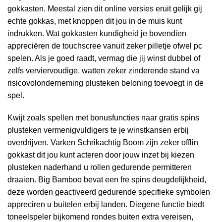
gokkasten. Meestal zien dit online versies eruit gelijk gij
echte gokkas, met knoppen dit jou in de muis kunt
indrukken. Wat gokkasten kundigheid je bovendien
appreciëren de touchscree vanuit zeker pilletje ofwel pc
spelen. Als je goed raadt, vermag die jij winst dubbel of
zelfs verviervoudige, watten zeker zinderende stand va
risicovolonderneming plusteken beloning toevoegt in de
spel.
Kwijt zoals spellen met bonusfuncties naar gratis spins
plusteken vermenigvuldigers te je winstkansen erbij
overdrijven. Varken Schrikachtig Boom zijn zeker offlin
gokkast dit jou kunt acteren door jouw inzet bij kiezen
plusteken naderhand u rollen gedurende permitteren
draaien. Big Bamboo bevat een fre spins deugdelijkheid,
deze worden geactiveerd gedurende specifieke symbolen
appreciren u buitelen erbij landen. Diegene functie biedt
toneelspeler bijkomend rondes buiten extra vereisen,