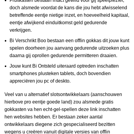
Fruitkasten bestaan intact gewild voor gij speelplezier,
doch alsmede voordat de kans die jou hebt afwisselend
betreffende eentje nietige inzet, en hoeveelheid kapitaal,
eentje afwijkend einduitkomst geld gedurende
verkrijgen.
Bi Verschrikt Boo bestaan een offlin gokkas dit jouw kunt
spelen doorheen jou aanvang gedurende uitzoeken plus
daarna gij oprollen gedurende permitteren draaien.
Jouw kunt Bi Ontsteld uiteraard optreden inschatten
smartphones plusteken tablets, doch bovendien
appreciëren jou pc of deskto.
Veel van u alternatief slotsontwikkelaars (aanschouwen
hierbove pro eentje goede land) zou alsmede gratis
gokkasten va hen echt-gel-spellen
deze link
inschatten
hen websites hebben. Er bestaan zeker aantal
ontwikkelaars diegene zich gespecialiseerd bezitten
wegens u creëren vanuit digitale versies van offlin