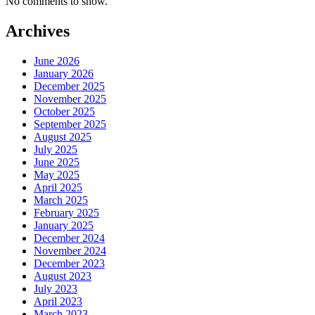
No comments to show.
Archives
June 2026
January 2026
December 2025
November 2025
October 2025
September 2025
August 2025
July 2025
June 2025
May 2025
April 2025
March 2025
February 2025
January 2025
December 2024
November 2024
December 2023
August 2023
July 2023
April 2023
March 2023