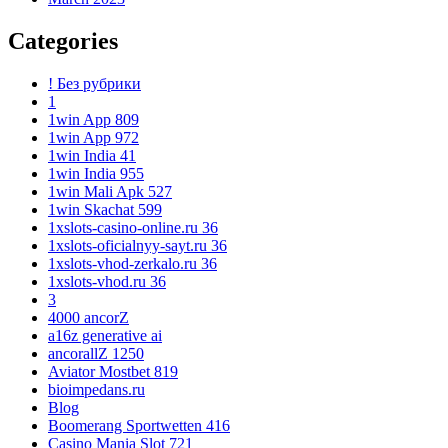
Categories
! Без рубрики
1
1win App 809
1win App 972
1win India 41
1win India 955
1win Mali Apk 527
1win Skachat 599
1xslots-casino-online.ru 36
1xslots-oficialnyy-sayt.ru 36
1xslots-vhod-zerkalo.ru 36
1xslots-vhod.ru 36
3
4000 ancorZ
a16z generative ai
ancorallZ 1250
Aviator Mostbet 819
bioimpedans.ru
Blog
Boomerang Sportwetten 416
Casino Mania Slot 721