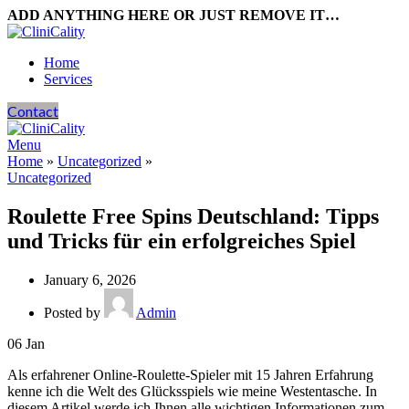
ADD ANYTHING HERE OR JUST REMOVE IT…
Home
Services
Contact
Menu
Home
»
Uncategorized
»
Uncategorized
Roulette Free Spins Deutschland: Tipps
und Tricks für ein erfolgreiches Spiel
January 6, 2026
Posted by
Admin
06
Jan
Als erfahrener Online-Roulette-Spieler mit 15 Jahren Erfahrung
kenne ich die Welt des Glücksspiels wie meine Westentasche. In
diesem Artikel werde ich Ihnen alle wichtigen Informationen zum