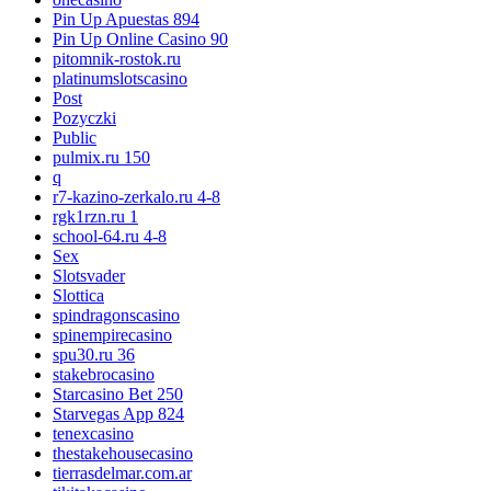
Pin Up Apuestas 894
Pin Up Online Casino 90
pitomnik-rostok.ru
platinumslotscasino
Post
Pozyczki
Public
pulmix.ru 150
q
r7-kazino-zerkalo.ru 4-8
rgk1rzn.ru 1
school-64.ru 4-8
Sex
Slotsvader
Slottica
spindragonscasino
spinempirecasino
spu30.ru 36
stakebrocasino
Starcasino Bet 250
Starvegas App 824
tenexcasino
thestakehousecasino
tierrasdelmar.com.ar