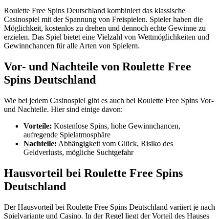
Roulette Free Spins Deutschland kombiniert das klassische
Casinospiel mit der Spannung von Freispielen. Spieler haben die
Möglichkeit, kostenlos zu drehen und dennoch echte Gewinne zu
erzielen. Das Spiel bietet eine Vielzahl von Wettmöglichkeiten und
Gewinnchancen für alle Arten von Spielern.
Vor- und Nachteile von Roulette Free
Spins Deutschland
Wie bei jedem Casinospiel gibt es auch bei Roulette Free Spins Vor-
und Nachteile. Hier sind einige davon:
Vorteile:
Kostenlose Spins, hohe Gewinnchancen,
aufregende Spielatmosphäre
Nachteile:
Abhängigkeit vom Glück, Risiko des
Geldverlusts, mögliche Suchtgefahr
Hausvorteil bei Roulette Free Spins
Deutschland
Der Hausvorteil bei Roulette Free Spins Deutschland variiert je nach
Spielvariante und Casino. In der Regel liegt der Vorteil des Hauses