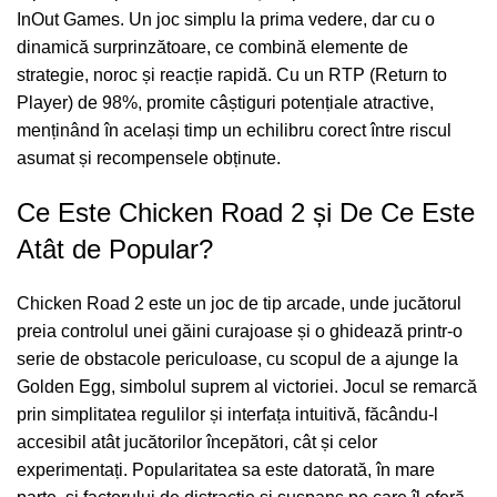
InOut Games. Un joc simplu la prima vedere, dar cu o
dinamică surprinzătoare, ce combină elemente de
strategie, noroc și reacție rapidă. Cu un RTP (Return to
Player) de 98%, promite câștiguri potențiale atractive,
menținând în același timp un echilibru corect între riscul
asumat și recompensele obținute.
Ce Este Chicken Road 2 și De Ce Este
Atât de Popular?
Chicken Road 2 este un joc de tip arcade, unde jucătorul
preia controlul unei găini curajoase și o ghidează printr-o
serie de obstacole periculoase, cu scopul de a ajunge la
Golden Egg, simbolul suprem al victoriei. Jocul se remarcă
prin simplitatea regulilor și interfața intuitivă, făcându-l
accesibil atât jucătorilor începători, cât și celor
experimentați. Popularitatea sa este datorată, în mare