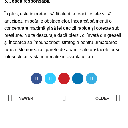
Joacă responsabil.
În plus, este important să fii atent la reacțiile tale și să
anticipezi mișcările obstacolelor. Incearcă să menții o
concentrare maximă și să iei decizii rapide și corecte sub
presiune. Nu te descuraja dacă pierzi, ci învață din greșeli
și încearcă să îmbunătățești strategia pentru următoarea
rundă. Memorează tiparele de apariție ale obstacolelor și
folosește această informație în avantajul tău.
NEWER
OLDER