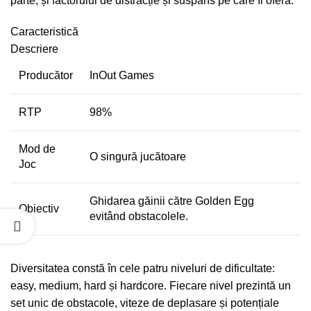
parte, și factorului de distracție și suspans pe care îl oferă.
Caracteristică
Descriere
Producător
InOut Games
RTP
98%
Mod de
O singură jucătoare
Joc
Ghidarea găinii către Golden Egg
Obiectiv
evitând obstacolele.
Diversitatea constă în cele patru niveluri de dificultate:
easy, medium, hard și hardcore. Fiecare nivel prezintă un
set unic de obstacole, viteze de deplasare și potențiale