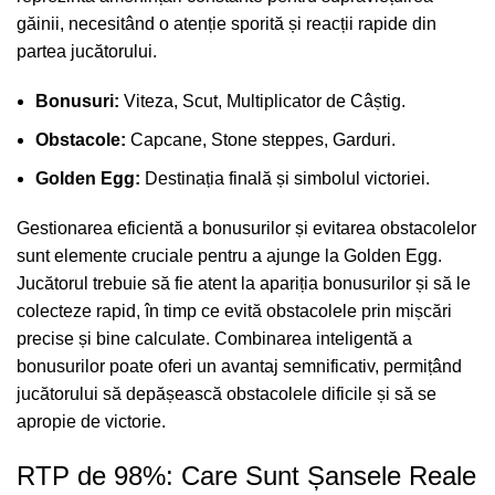
găinii, necesitând o atenție sporită și reacții rapide din
partea jucătorului.
Bonusuri:
Viteza, Scut, Multiplicator de Câștig.
Obstacole:
Capcane, Stone steppes, Garduri.
Golden Egg:
Destinația finală și simbolul victoriei.
Gestionarea eficientă a bonusurilor și evitarea obstacolelor
sunt elemente cruciale pentru a ajunge la Golden Egg.
Jucătorul trebuie să fie atent la apariția bonusurilor și să le
colecteze rapid, în timp ce evită obstacolele prin mișcări
precise și bine calculate. Combinarea inteligentă a
bonusurilor poate oferi un avantaj semnificativ, permițând
jucătorului să depășească obstacolele dificile și să se
apropie de victorie.
RTP de 98%: Care Sunt Șansele Reale