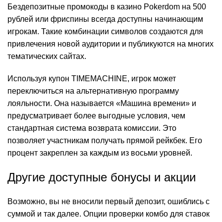
Бездепозитные промокоды в казино Pokerdom на 500
рублей или фриспины всегда доступны начинающим
игрокам. Такие комбинации символов создаются для
привлечения новой аудитории и публикуются на многих
тематических сайтах.
Используя купон TIMEMACHINE, игрок может
переключиться на альтернативную программу
лояльности. Она называется «Машина времени» и
предусматривает более выгодные условия, чем
стандартная система возврата комиссии. Это
позволяет участникам получать прямой рейкбек. Его
процент закреплен за каждым из восьми уровней.
Другие доступные бонусы и акции
Возможно, вы не вносили первый депозит, ошиблись с
суммой и так далее. Опции проверки комбо для ставок