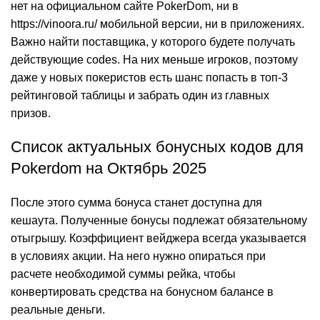
нет на официальном сайте PokerDom, ни в
https://vinoora.ru/
мобильной версии, ни в приложениях.
Важно найти поставщика, у которого будете получать
действующие codes. На них меньше игроков, поэтому
даже у новых покеристов есть шанс попасть в топ-3
рейтинговой таблицы и забрать один из главных
призов.
Список актуальных бонусных кодов для
Pokerdom на Октябрь 2025
После этого сумма бонуса станет доступна для
кешаута. Полученные бонусы подлежат обязательному
отыгрышу. Коэффициент вейджера всегда указывается
в условиях акции. На него нужно опираться при
расчете необходимой суммы рейка, чтобы
конвертировать средства на бонусном балансе в
реальные деньги.