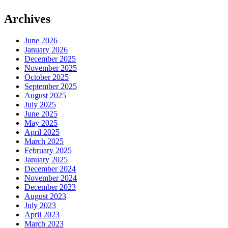
Archives
June 2026
January 2026
December 2025
November 2025
October 2025
September 2025
August 2025
July 2025
June 2025
May 2025
April 2025
March 2025
February 2025
January 2025
December 2024
November 2024
December 2023
August 2023
July 2023
April 2023
March 2023