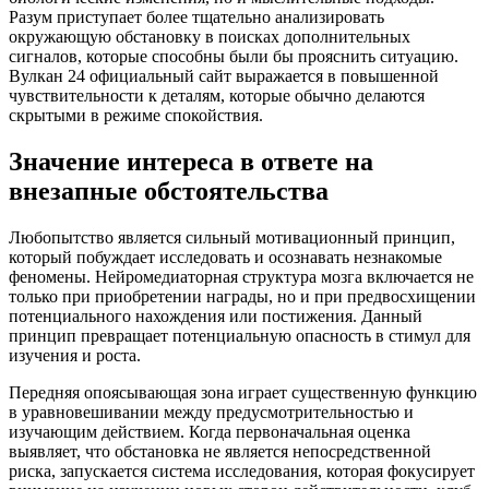
Разум приступает более тщательно анализировать
окружающую обстановку в поисках дополнительных
сигналов, которые способны были бы прояснить ситуацию.
Вулкан 24 официальный сайт выражается в повышенной
чувствительности к деталям, которые обычно делаются
скрытыми в режиме спокойствия.
Значение интереса в ответе на
внезапные обстоятельства
Любопытство является сильный мотивационный принцип,
который побуждает исследовать и осознавать незнакомые
феномены. Нейромедиаторная структура мозга включается не
только при приобретении награды, но и при предвосхищении
потенциального нахождения или постижения. Данный
принцип превращает потенциальную опасность в стимул для
изучения и роста.
Передняя опоясывающая зона играет существенную функцию
в уравновешивании между предусмотрительностью и
изучающим действием. Когда первоначальная оценка
выявляет, что обстановка не является непосредственной
риска, запускается система исследования, которая фокусирует