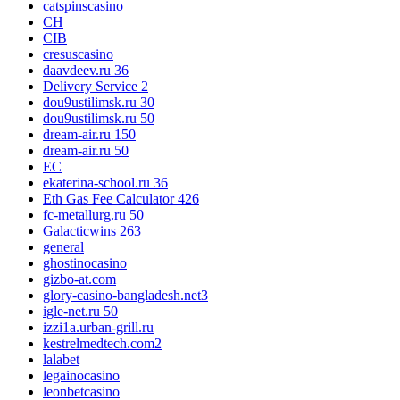
catspinscasino
CH
CIB
cresuscasino
daavdeev.ru 36
Delivery Service 2
dou9ustilimsk.ru 30
dou9ustilimsk.ru 50
dream-air.ru 150
dream-air.ru 50
EC
ekaterina-school.ru 36
Eth Gas Fee Calculator 426
fc-metallurg.ru 50
Galacticwins 263
general
ghostinocasino
gizbo-at.com
glory-casino-bangladesh.net3
igle-net.ru 50
izzi1a.urban-grill.ru
kestrelmedtech.com2
lalabet
legainocasino
leonbetcasino