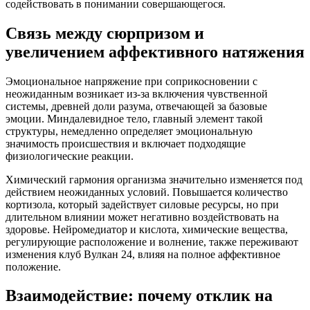
содействовать в понимании совершающегося.
Связь между сюрпризом и
увеличением аффективного натяжения
Эмоциональное напряжение при соприкосновении с
неожиданным возникает из-за включения чувственной
системы, древней доли разума, отвечающей за базовые
эмоции. Миндалевидное тело, главный элемент такой
структуры, немедленно определяет эмоциональную
значимость происшествия и включает подходящие
физиологические реакции.
Химический гармония организма значительно изменяется под
действием неожиданных условий. Повышается количество
кортизола, который задействует силовые ресурсы, но при
длительном влиянии может негативно воздействовать на
здоровье. Нейромедиатор и кислота, химические вещества,
регулирующие расположение и волнение, также переживают
изменения клуб Вулкан 24, влияя на полное аффективное
положение.
Взаимодействие: почему отклик на