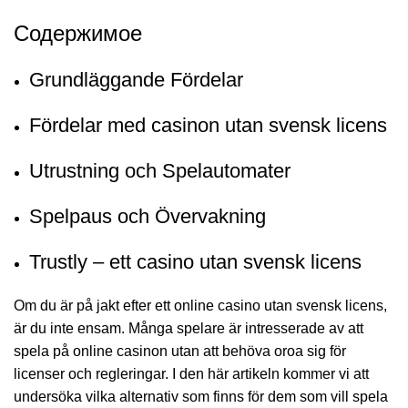
Содержимое
Grundläggande Fördelar
Fördelar med casinon utan svensk licens
Utrustning och Spelautomater
Spelpaus och Övervakning
Trustly – ett casino utan svensk licens
Om du är på jakt efter ett online casino utan svensk licens,
är du inte ensam. Många spelare är intresserade av att
spela på online casinon utan att behöva oroa sig för
licenser och regleringar. I den här artikeln kommer vi att
undersöka vilka alternativ som finns för dem som vill spela