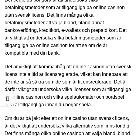
betalningsmetoder som är tillgängliga på online casinon
utan svensk licens. Det finns många olika
betalningsmetoder att välja bland, bland annat
banköverföring, kreditkort, e-wallets och prepaid kort. Det
är viktigt att undersöka vilka betalningsmetoder som är
tillgängliga på online casinon för att se om de är
kompatibla med din bank.
Det är viktigt att komma ihåg att online casinon utan svensk
licens inte alltid är licensreglerade, vilket kan innebära att
de inte är så säkra som de som är licensreglerade. Det är
därför viktigt att undersöka vilka licenser som är tillgängliga
för online casinon och vilka spelautomater och bordspel
som är tillgängliga innan du börjar spela.
Om du är på jakt efter ett online casino utan svensk licens,
är det viktigt att undersöka vilka alternativ som finns för dig.
Det finns många olika online casinon att välja bland, bland