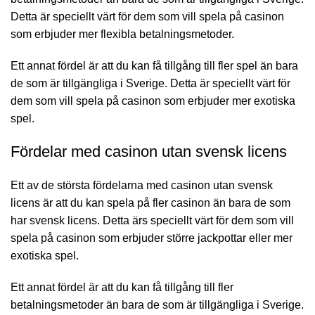
Detta är speciellt värt för dem som vill spela på casinon
som erbjuder mer flexibla betalningsmetoder.
Ett annat fördel är att du kan få tillgång till fler spel än bara
de som är tillgängliga i Sverige. Detta är speciellt värt för
dem som vill spela på casinon som erbjuder mer exotiska
spel.
Fördelar med casinon utan svensk licens
Ett av de största fördelarna med casinon utan svensk
licens är att du kan spela på fler casinon än bara de som
har svensk licens. Detta ärs speciellt värt för dem som vill
spela på casinon som erbjuder större jackpottar eller mer
exotiska spel.
Ett annat fördel är att du kan få tillgång till fler
betalningsmetoder än bara de som är tillgängliga i Sverige.