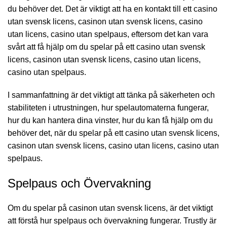
du behöver det. Det är viktigt att ha en kontakt till ett casino
utan svensk licens, casinon utan svensk licens, casino
utan licens, casino utan spelpaus, eftersom det kan vara
svårt att få hjälp om du spelar på ett casino utan svensk
licens, casinon utan svensk licens, casino utan licens,
casino utan spelpaus.
I sammanfattning är det viktigt att tänka på säkerheten och
stabiliteten i utrustningen, hur spelautomaterna fungerar,
hur du kan hantera dina vinster, hur du kan få hjälp om du
behöver det, när du spelar på ett casino utan svensk licens,
casinon utan svensk licens, casino utan licens, casino utan
spelpaus.
Spelpaus och Övervakning
Om du spelar på casinon utan svensk licens, är det viktigt
att förstå hur spelpaus och övervakning fungerar. Trustly är