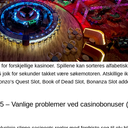
forskjellige kasinoer. Spillene kan sorteres alfabetisk
5
joik for sekunder takket være søkemotoren. Atskillige ik
, Gonzo’s Quest Slot, Book of Dead Slot, Bonanza Slot ad
 – Vanlige problemer ved casinobonuser (i 
eleie slippe casinoets regler med fordriste seg til elv bl