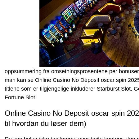
oppsummering fra omsetningsprosentene per bonuser for 
man kan se
Online Casino No Deposit oscar spin 202
titlene som er tilgjengelige inkluderer Starburst Slot
Fortune Slot.
Online Casino No Deposit oscar spin 2025
til hvordan du løser dem)
Du kan heller ikke bestemme over beite kontoer uten elv