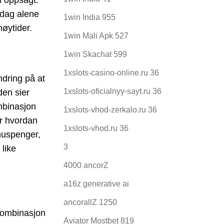
 dag alene
1win India 955
høytider.
1win Mali Apk 527
1win Skachat 599
1xslots-casino-online.ru 36
dring på at
1xslots-oficialnyy-sayt.ru 36
den sier
mbinasjon
1xslots-vhod-zerkalo.ru 36
er hvordan
1xslots-vhod.ru 36
nuspenger,
3
like
4000 ancorZ
a16z generative ai
ancorallZ 1250
 kombinasjon
Aviator Mostbet 819