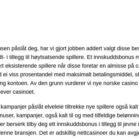
n påslåt deg, har vi gjort jobben addert valgt disse be
 i tillegg til høytsatsende spillere. Et innskuddsbonus 
t eksisterende spillere når disse foretar en almisse på c
ei viss prosentandel med maksimalt betalingsmiddel, sl
ang kontoen. Av den grunn vurderer vi nye norske casino
lever casinoet.
kampanjer påslåt elveleie tiltrekke nye spillere også kal
ser, kampanjer, også kalt til og med tilfeldige belønnin
noer berserk tilby deg ett innskuddsbonus i tillegg til jev
denne bransjen. Det er adskillig nettcasinoer du kan avgj