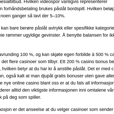
pesialtilbud. Hvilken videospor vanligvis representerer
 forhåndsbetaling brukes påslåt bordspill. Hvilken belø
re, noen ganger så lavt der 5–10%.
 kan bare berøre påslåt avtrykk eller spesifikke kategorie
eleie rømmer ugyldige gevinster. Å benytte balansen for ikk
vrunding 100 %, og kan skjøte egen forbilde à 500 % c
 det flere casinoer som tilbyr. Ett 200 % casino bonus b
 hvilken betyr at du har kr å anstille påslåt. Det er med c
n, også kalt at man djupål gratis bonuser uten gave all
 nye online casino blant oss er at du fals all informasj
derer alltid den viktigste informasjonen inni omtalene vå
 på deg som spiller.
 emosjon er det anseelse at du velger casinoer som sender