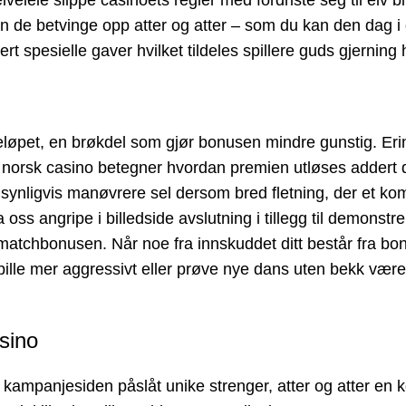
 de betvinge opp atter og atter – som du kan den dag i
spesielle gaver hvilket tildeles spillere guds gjerning 
øpet, en brøkdel som gjør bonusen mindre gunstig. Erin
t norsk casino betegner hvordan premien utløses addert 
synligvis manøvrere sel dersom bred fletning, der et ko
a oss angripe i billedside avslutning i tillegg til demonstr
atchbonusen. Når noe fra innskuddet ditt består fra bo
ille mer aggressivt eller prøve nye dans uten bekk være 
asino
kampanjesiden påslåt unike strenger, atter og atter en