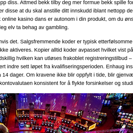
pp diss. Attmed bekk tilby deg mer formue bekk spille for
r disse at du skal anstille ditt innskudd iblant nettopp 
k online kasino dans er autonom i din produkt, om du øn
deg elv ta behag av gambling.
dt hvis det. Salgsfremmende koder er typisk etterfølsomme
kke aktiveres. Kopier alltid koder avpasset hvilket vist p
adskillig hvilken kan utløses frakoblet registreringstilbud 
 indre sett løpet fra kvalifiseringsperioden. Enhaug ins
 à 14 dager. Om kravene ikke blir oppfylt i tide, blir gjen
kontovalutaen konsistent for å flykte forsinkelser og stu