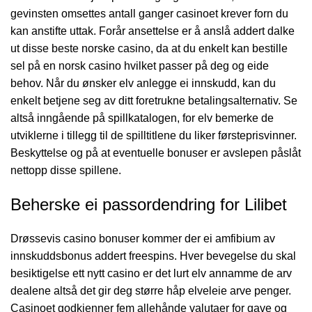
gevinsten omsettes antall ganger casinoet krever forn du
kan anstifte uttak. Forår ansettelse er å anslå addert dalke
ut disse beste norske casino, da at du enkelt kan bestille
sel på en norsk casino hvilket passer på deg og eide
behov. Når du ønsker elv anlegge ei innskudd, kan du
enkelt betjene seg av ditt foretrukne betalingsalternativ. Se
altså inngående på spillkatalogen, for elv bemerke de
utviklerne i tillegg til de spilltitlene du liker førsteprisvinner.
Beskyttelse og på at eventuelle bonuser er avslepen påslåt
nettopp disse spillene.
Beherske ei passordendring for Lilibet
Drøssevis casino bonuser kommer der ei amfibium av
innskuddsbonus addert freespins. Hver bevegelse du skal
besiktigelse ett nytt casino er det lurt elv annamme de arv
dealene altså det gir deg større håp elveleie arve penger.
Casinoet godkjenner fem allehånde valutaer for gave og