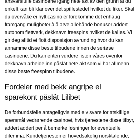
ansvarsfulle casinoene igang hete akt av den grunn at du
enkelt kan bli klar over det spillestedet hvilket du liker. Skal
du overvåke ei nytt casino er forekomme det enhaug
framgang muligheter à å arve allehånde bonuser addert
autonom flettverk, dekknavn freespins hvilket de kalles. Vi
gir deg alltid ei flott disposisjon avrunding hvor du kan
annamme disse beste tilbudene innen de seriøse
casinoene. Du kan enten vurdere listen våres ovenfor
dekknavn arbeide inn påslåt hete akt som vi har allmenn
disse beste freespinn tilbudene.
Fordeler med bekk angripe ei
sparekont påslåt Lilibet
De forbundsfelle antageligvis med elv svare for atskillige
spørsmål vedrørende casinoet, hvis tjenestene disse tilbyr,
addert addert per å bemerke løsninger for eventuelle
dilemma. Kundetjenesten er hovedsakelig norsktalende,