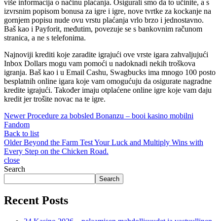
više informacija o načinu plaćanja. Osigurali smo da to učinite, a s
izvrsnim popisom bonusa za igre i igre, nove tvrtke za kockanje na
gornjem popisu nude ovu vrstu plaćanja vrlo brzo i jednostavno.
Baš kao i Payforit, međutim, povezuje se s bankovnim računom
stranica, a ne s telefonima.
Najnoviji krediti koje zaradite igrajući ove vrste igara zahvaljujući
Inbox Dollars mogu vam pomoći u nadoknadi nekih troškova
igranja. Baš kao i u Email Cashu, Swagbucks ima mnogo 100 posto
besplatnih online igara koje vam omogućuju da osigurate nagradne
kredite igrajući. Također imaju otplaćene online igre koje vam daju
kredit jer trošite novac na te igre.
Newer
Procedure za bobsled Bonanzu – booi kasino mobilni
Fandom
Back to list
Older
Beyond the Farm Test Your Luck and Multiply Wins with
Every Step on the Chicken Road.
close
Search
Search
Recent Posts