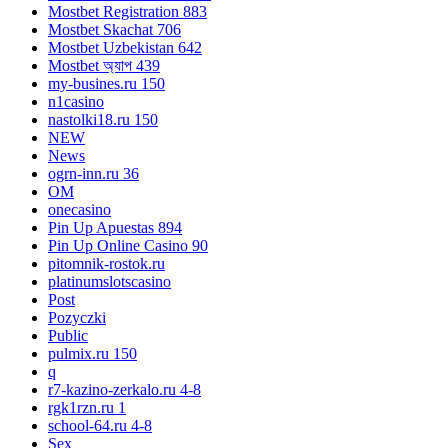
Mostbet Registration 883
Mostbet Skachat 706
Mostbet Uzbekistan 642
Mostbet অ্যাপ 439
my-busines.ru 150
n1casino
nastolki18.ru 150
NEW
News
ogrn-inn.ru 36
OM
onecasino
Pin Up Apuestas 894
Pin Up Online Casino 90
pitomnik-rostok.ru
platinumslotscasino
Post
Pozyczki
Public
pulmix.ru 150
q
r7-kazino-zerkalo.ru 4-8
rgk1rzn.ru 1
school-64.ru 4-8
Sex