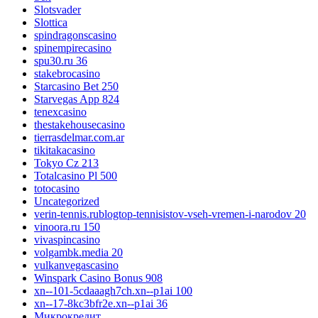
Slotsvader
Slottica
spindragonscasino
spinempirecasino
spu30.ru 36
stakebrocasino
Starcasino Bet 250
Starvegas App 824
tenexcasino
thestakehousecasino
tierrasdelmar.com.ar
tikitakacasino
Tokyo Cz 213
Totalcasino Pl 500
totocasino
Uncategorized
verin-tennis.rublogtop-tennisistov-vseh-vremen-i-narodov 20
vinoora.ru 150
vivaspincasino
volgambk.media 20
vulkanvegascasino
Winspark Casino Bonus 908
xn--101-5cdaaagh7ch.xn--p1ai 100
xn--17-8kc3bfr2e.xn--p1ai 36
Микрокредит