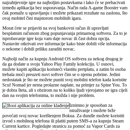
najzahtjevnije igre na najboljim postavkama i lako će se prebacivati ​​
između aplikacija bez usporavanja. Način rada A-game Booster vam
čak pomaže u upravljanju i možete prikazati rezultate na zaslonu, što
ovaj mobitel čini majstorom mobilnih igara.
Morat ćete se prijaviti na svoj bankovni račun ili upravljati
besplatnim računom zbog popunjavanja primarnog softvera. Za to je
isprobavanje igre koja vam daje novac ili čast dobra opcija.
Nastavite otkrivati ​​​​ove informacije kako biste dobili više informacija
o nekome i dobili priliku zaraditi novac.
Najbolji način za kupnju Android OS softvera za nekog drugog je
da ga dodate u svoju Yahoo Play Family kolekciju. U osnovi,
možete kupiti aplikaciju koristeći vlastitu pretplatu, a zatim bi osoba
trebala moći preuzeti novi softver čim se o njemu pobrine. Jedini
nedostatak je što ne možete puniti svoj mobilni telefon kada koristite
Scuf Nomad jer nema prolazne naplate, na primjer za Spine You. To
je dobra šteta, ali s obzirom na to koliko ljudi vjerojatno ne igra cijeli
dan na svojim telefonima, to možda i nije problem.
Iznimno je sposoban za
istraživanje i možete brže
povećati svoj novac korištenjem Bokua. Za dundle možete koristiti
izvod s mobilnog telefona ili platiti putem SMS-a za kupnju Steam
Current kartice. Pogledajte stranicu za pomoć za Vapor Cards za