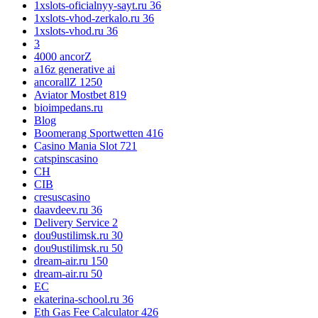
1xslots-oficialnyy-sayt.ru 36
1xslots-vhod-zerkalo.ru 36
1xslots-vhod.ru 36
3
4000 ancorZ
a16z generative ai
ancorallZ 1250
Aviator Mostbet 819
bioimpedans.ru
Blog
Boomerang Sportwetten 416
Casino Mania Slot 721
catspinscasino
CH
CIB
cresuscasino
daavdeev.ru 36
Delivery Service 2
dou9ustilimsk.ru 30
dou9ustilimsk.ru 50
dream-air.ru 150
dream-air.ru 50
EC
ekaterina-school.ru 36
Eth Gas Fee Calculator 426