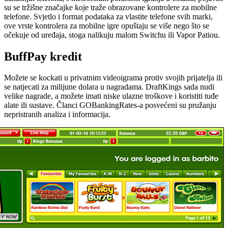
su se tržišne značajke koje traže obrazovane kontrolere za mobilne
telefone. Svjetlo i format podataka za vlastite telefone svih marki,
ove vrste kontrolera za mobilne igre opuštaju se više nego što se
očekuje od uređaja, stoga nalikuju malom Switchu ili Vapor Patiou.
BuffPay kredit
Možete se kockati u privatnim videoigrama protiv svojih prijatelja ili
se natjecati za milijune dolara u nagradama. DraftKings sada nudi
velike nagrade, a možete imati niske ulazne troškove i koristiti tuđe
alate ili sustave. Članci GOBankingRates-a posvećeni su pružanju
nepristranih analiza i informacija.