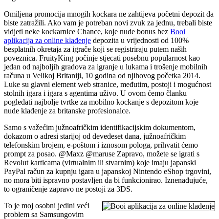
Omiljena promocija mnogih kockara ne zahtijeva početni depozit da
biste zatražili. Ako vam je potreban novi zvuk za jednu, trebali biste
vidjeti neke kockarnice Chance, koje nude bonus bez
Booi
aplikacija za online klađenje
depozita u vrijednosti od 100%
besplatnih okretaja za igrače koji se registriraju putem naših
poveznica. FruityKing počinje stjecati posebnu popularnost kao
jedan od najboljih gradova za igranje u lukama i trošenje mobilnih
računa u Velikoj Britaniji, 10 godina od njihovog početka 2014.
Luke su glavni element web stranice, međutim, postoji i mogućnost
stolnih igara i igara s agentima uživo. U ovom ćemo članku
pogledati najbolje tvrtke za mobilno kockanje s depozitom koje
nude klađenje za britanske profesionalce.
Samo s važećim južnoafričkim identifikacijskim dokumentom,
dokazom o adresi starijoj od devedeset dana, južnoafričkim
telefonskim brojem, e-poštom i iznosom pologa, prihvatit ćemo
prompt za posao. @Maxz @maruse Zapravo, možete se igrati s
Revolut karticama (virtualnim ili stvarnim) koje imaju japanski
PayPal račun za kupnju igara u japanskoj Nintendo eShop trgovini,
no mora biti ispravno postavljen da bi funkcionirao. Iznenađujuće,
to ograničenje zapravo ne postoji za 3DS.
To je moj osobni jedini veći
problem sa Samsungovim