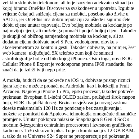
velikim sklopivim telefonom, ali to je izuzetno adekvatna situacija u
kojoj biramo OnePlus Discover za svakodnevnu upotrebu. Izgubite
vrijeme čekajući sniženja cijena za mobitel, posebno ako živite u
SAD-u, jer OnePlus ima dobru reputaciju za uštede i sigurno ćete
dobiti cijene unutar trgovanja. Evo boljeg mobitela za kockanje po
najnovijoj cijeni, ali možete ga pronaći i po još boljoj cijeni. Također
je skuplji od običnog namjenskog mobitela za kockanje, ali za
dodatnu cijenu dobivate novi S Pen, vodootpornu olovku s
akcelerometrom za kontrolu gesti. Također dobivate, na primjer, šest
web kamera, uključujući 5X telefoto zum koji će snimati
astrofotografije bolje od bilo kojeg iPhonea. Osim toga, novi ROG
Cellular Phone 8 Expert je vodootporan prema IP68 standardu, što
znači da je izdržljiviji nego prije.
A možda, budući da se pokreće na iOS-u, dobivate pristup riznici
igara koje ne možete pronaći na Androidu, kao i kolekciji u Fruit
Arcadeu. Najnoviji iPhone 15 Pro, epski procesor, također pokreće
prekrasan, živopisan 6,1-inčni OLED zaslon, pružajući širok raspon
boja, HDR i haptički doseg. Brzina osvježavanja novog zaslona
doseže maksimalnih 120 Hz za pomicanje bez zastajkivanja i
možete se pomicati dok Appleova tehnologija omogućuje dinamičke
promjene. Unutar poklopca nalazi se Snapdragon 8 Gen 3 SoC s
moćnim 8-jezgrenim centralnim procesorom i izvrsnom grafičkom
karticom s 1536 slikovnih pika. To je u kombinaciji s 12 GB RAM-
a, tako da se Universe S24 Super ne preopterećuje pri pokretanju