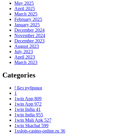
May 2025
April 2025
March 2025
February 2025
January 2025
December 2024
November 2024
December 2023
August 2023
July 2023
April 2023
March 2023
Categories
! Без рубрики
1
1win App 809
1win App 972
1win India 41
1win India 955
1win Mali Apk 527
1win Skachat 599
1xslots-casino-online.ru 36