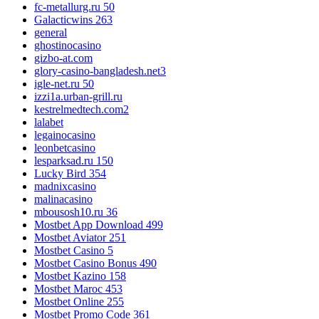
fc-metallurg.ru 50
Galacticwins 263
general
ghostinocasino
gizbo-at.com
glory-casino-bangladesh.net3
igle-net.ru 50
izzi1a.urban-grill.ru
kestrelmedtech.com2
lalabet
legainocasino
leonbetcasino
lesparksad.ru 150
Lucky Bird 354
madnixcasino
malinacasino
mbousosh10.ru 36
Mostbet App Download 499
Mostbet Aviator 251
Mostbet Casino 5
Mostbet Casino Bonus 490
Mostbet Kazino 158
Mostbet Maroc 453
Mostbet Online 255
Mostbet Promo Code 361