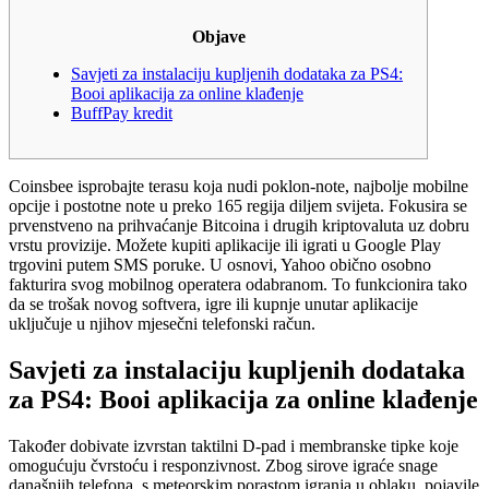
Objave
Savjeti za instalaciju kupljenih dodataka za PS4:
Booi aplikacija za online klađenje
BuffPay kredit
Coinsbee isprobajte terasu koja nudi poklon-note, najbolje mobilne
opcije i postotne note u preko 165 regija diljem svijeta. Fokusira se
prvenstveno na prihvaćanje Bitcoina i drugih kriptovaluta uz dobru
vrstu provizije. Možete kupiti aplikacije ili igrati u Google Play
trgovini putem SMS poruke. U osnovi, Yahoo obično osobno
fakturira svog mobilnog operatera odabranom.
To funkcionira tako
da se trošak novog softvera, igre ili kupnje unutar aplikacije
uključuje u njihov mjesečni telefonski račun.
Savjeti za instalaciju kupljenih dodataka
za PS4: Booi aplikacija za online klađenje
Također dobivate izvrstan taktilni D-pad i membranske tipke koje
omogućuju čvrstoću i responzivnost. Zbog sirove igraće snage
današnjih telefona, s meteorskim porastom igranja u oblaku, pojavile