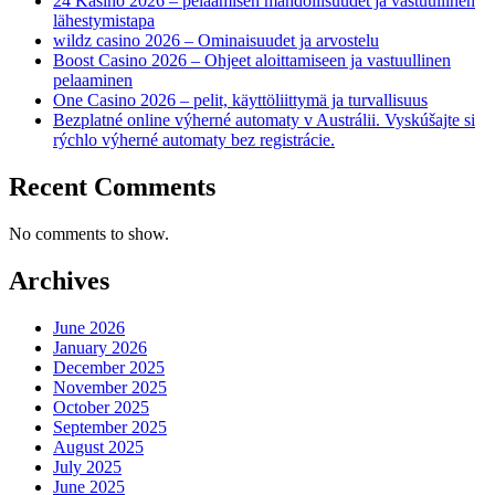
24 Kasino 2026 – pelaamisen mahdollisuudet ja vastuullinen
lähestymistapa
wildz casino 2026 – Ominaisuudet ja arvostelu
Boost Casino 2026 – Ohjeet aloittamiseen ja vastuullinen
pelaaminen
One Casino 2026 – pelit, käyttöliittymä ja turvallisuus
Bezplatné online výherné automaty v Austrálii. Vyskúšajte si
rýchlo výherné automaty bez registrácie.
Recent Comments
No comments to show.
Archives
June 2026
January 2026
December 2025
November 2025
October 2025
September 2025
August 2025
July 2025
June 2025