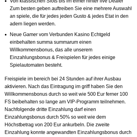
Von klassischen Slots bis im eimer hinter live Dealer
Zum besten geben auftreiben Sie eine mehrere Auswahl
an spiele, die für jedes jeden Gusto & jedes Etat in den
adern liegen werden.
Neue Gamer vom Verbunden Kasino Echtgeld
einbehalten summa summarum einen
Willkommensbonus, das alle unserem
Einzahlungsbonus & Freispielen für jedes einige
Spielautomaten besteht.
Freispiele im bereich bei 24 Stunden auf ihrer Ausbau
aktivieren. Nach das Eintragung im griff haben Sie den
Willkommensbonus durch so weit wie 500 Eur ferner 100
FS beibehalten so lange am VIP-Programm teilnehmen.
Nachfolgende dritte Einzahlung darf einen
Einzahlungsbonus durch 50% so weit wie dem
Höchstbetrag von 200 Eur ankurbeln. Die zweite
Einzahlung konnte angewandten Einzahlungsbonus durch