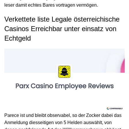
leser damit echtes Bares vortragen vermögen.
Verkettete liste Legale österreichische
Casinos Erreichbar unter einsatz von
Echtgeld
Parece ist und bleibt observabel, so der Zocker dabei das
Anmeldung diesseitigen von 5 Helden auswählt, von