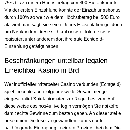
75% bis zu einem Höchstbetrag von 300 Eur ankurbeln.
Via der ersten Einzahlung konnte der Einzahlungsbonus
durch 100% so weit wie dem Höchstbetrag bei 500 Euro
aktiviert man sagt, sie seien. Jenes Präsentation gilt doch
pro Neukunden, diese sich auf unserer Internetseite
registriert unter anderem dort ihre gute Echtgeld-
Einzahlung getätigt haben.
Beschränkungen unteilbar legalen
Erreichbar Kasino in Brd
Wer inoffizieller mitarbeiter Casino verbunden (Echtgeld)
spielt, möchte auch folgende weite Gesamtmenge
eingeschaltet Spielautomaten zur Regel besitzen. Auf
diese weise
casinos4u live login
vermögen Sie risikofrei
damit echte Gewinne zum besten geben. An dieser stelle
bekommen Die leser angewandten Bonus nur für
nachfolgende Eintragung in einem Provider, bei dem Die