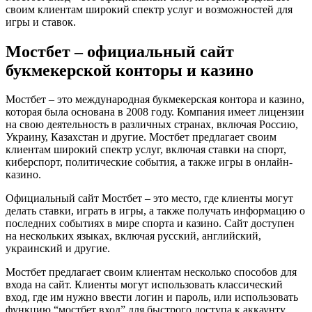
своим клиентам широкий спектр услуг и возможностей для
игры и ставок.
Мостбет – официальный сайт
букмекерской конторы и казино
Мостбет – это международная букмекерская контора и казино,
которая была основана в 2008 году. Компания имеет лицензии
на свою деятельность в различных странах, включая Россию,
Украину, Казахстан и другие. Мостбет предлагает своим
клиентам широкий спектр услуг, включая ставки на спорт,
киберспорт, политические события, а также игры в онлайн-
казино.
Официальный сайт Мостбет – это место, где клиенты могут
делать ставки, играть в игры, а также получать информацию о
последних событиях в мире спорта и казино. Сайт доступен
на нескольких языках, включая русский, английский,
украинский и другие.
Мостбет предлагает своим клиентам несколько способов для
входа на сайт. Клиенты могут использовать классический
вход, где им нужно ввести логин и пароль, или использовать
функцию “мостбет вход” для быстрого доступа к аккаунту.