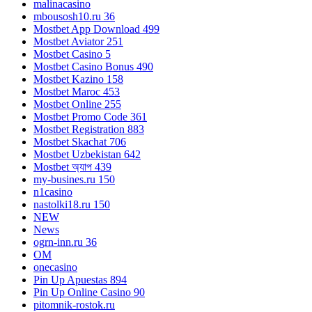
malinacasino
mbousosh10.ru 36
Mostbet App Download 499
Mostbet Aviator 251
Mostbet Casino 5
Mostbet Casino Bonus 490
Mostbet Kazino 158
Mostbet Maroc 453
Mostbet Online 255
Mostbet Promo Code 361
Mostbet Registration 883
Mostbet Skachat 706
Mostbet Uzbekistan 642
Mostbet অ্যাপ 439
my-busines.ru 150
n1casino
nastolki18.ru 150
NEW
News
ogrn-inn.ru 36
OM
onecasino
Pin Up Apuestas 894
Pin Up Online Casino 90
pitomnik-rostok.ru