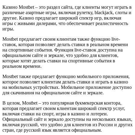
Казино Mostbet – это раздел сайта, где клиенты могут играть в
различные азартные игры, включая рулетку, blackjack, слоты и
другие. Казино предлагает широкий спектр игр, включая
игры с живыми дилерами, что обеспечивает реалистичность
игры.
Mostbet предлагает своим клиентам также функцию live-
ставок, которая позволяет делать ставки в реальном времени
на спортивные события. Функция live-ставок доступна на
официальном сайте и зеркале, что удобно для клиентов,
которые хотят делать ставки на спортивные события в
реальном времени.
Mostbet также предлагает функцию мобильного приложения,
которое позволяет клиентам делать ставки и играть в казино
на мобильных устройствах. Мобильное приложение доступно
для скачивания на официальном сайте и зеркале.
В целом, Mostbet – это популярная букмекерская контора,
которая предлагает своим клиентам широкий спектр услуг,
включая ставки на спорт, игры в казино и лотереи.
Официальный сайт и зеркало доступны на нескольких языках,
включая русский, что удобно для клиентов из России и других
стран, где русский язык является официальным.