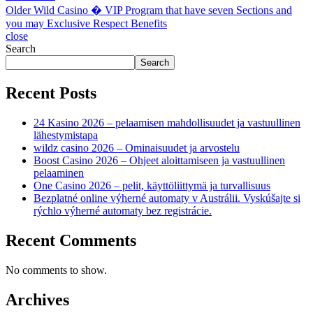
Older
Wild Casino � VIP Program that have seven Sections and
you may Exclusive Respect Benefits
close
Search
Search
Recent Posts
24 Kasino 2026 – pelaamisen mahdollisuudet ja vastuullinen
lähestymistapa
wildz casino 2026 – Ominaisuudet ja arvostelu
Boost Casino 2026 – Ohjeet aloittamiseen ja vastuullinen
pelaaminen
One Casino 2026 – pelit, käyttöliittymä ja turvallisuus
Bezplatné online výherné automaty v Austrálii. Vyskúšajte si
rýchlo výherné automaty bez registrácie.
Recent Comments
No comments to show.
Archives