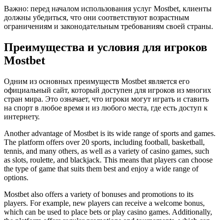
Важно: перед началом использования услуг Mostbet, клиенты
должны убедиться, что они соответствуют возрастным
ограничениям и законодательным требованиям своей страны.
Преимущества и условия для игроков
Mostbet
Одним из основных преимуществ Mostbet является его
официальный сайт, который доступен для игроков из многих
стран мира. Это означает, что игроки могут играть и ставить
на спорт в любое время и из любого места, где есть доступ к
интернету.
Another advantage of Mostbet is its wide range of sports and games.
The platform offers over 20 sports, including football, basketball,
tennis, and many others, as well as a variety of casino games, such
as slots, roulette, and blackjack. This means that players can choose
the type of game that suits them best and enjoy a wide range of
options.
Mostbet also offers a variety of bonuses and promotions to its
players. For example, new players can receive a welcome bonus,
which can be used to place bets or play casino games. Additionally,