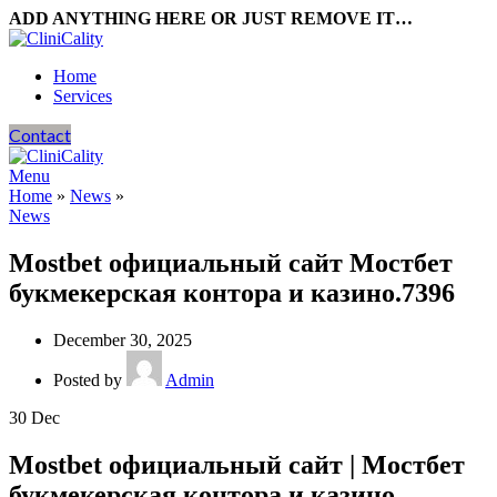
ADD ANYTHING HERE OR JUST REMOVE IT…
Home
Services
Contact
Menu
Home
»
News
»
News
Mostbet официальный сайт Мостбет
букмекерская контора и казино.7396
December 30, 2025
Posted by
Admin
30
Dec
Mostbet официальный сайт | Мостбет
букмекерская контора и казино