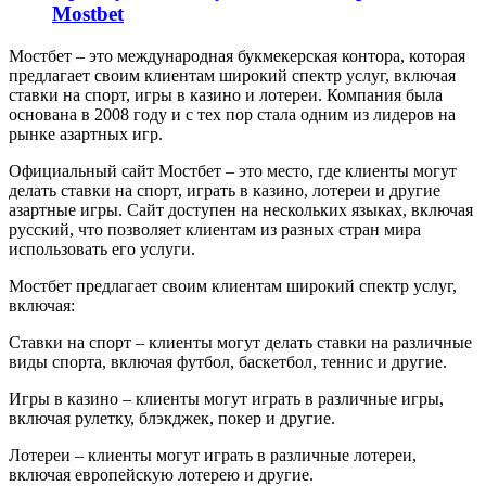
Mostbet
Мостбет – это международная букмекерская контора, которая
предлагает своим клиентам широкий спектр услуг, включая
ставки на спорт, игры в казино и лотереи. Компания была
основана в 2008 году и с тех пор стала одним из лидеров на
рынке азартных игр.
Официальный сайт Мостбет – это место, где клиенты могут
делать ставки на спорт, играть в казино, лотереи и другие
азартные игры. Сайт доступен на нескольких языках, включая
русский, что позволяет клиентам из разных стран мира
использовать его услуги.
Мостбет предлагает своим клиентам широкий спектр услуг,
включая:
Ставки на спорт – клиенты могут делать ставки на различные
виды спорта, включая футбол, баскетбол, теннис и другие.
Игры в казино – клиенты могут играть в различные игры,
включая рулетку, блэкджек, покер и другие.
Лотереи – клиенты могут играть в различные лотереи,
включая европейскую лотерею и другие.