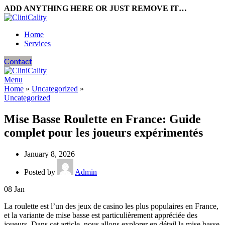
ADD ANYTHING HERE OR JUST REMOVE IT…
Home
Services
Contact
Menu
Home
»
Uncategorized
»
Uncategorized
Mise Basse Roulette en France: Guide
complet pour les joueurs expérimentés
January 8, 2026
Posted by
Admin
08
Jan
La roulette est l’un des jeux de casino les plus populaires en France,
et la variante de mise basse est particulièrement appréciée des
joueurs. Dans cet article, nous allons explorer en détail la mise basse