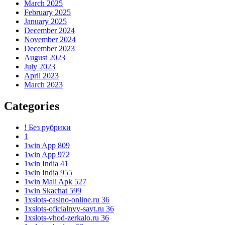
March 2025
February 2025
January 2025
December 2024
November 2024
December 2023
August 2023
July 2023
April 2023
March 2023
Categories
! Без рубрики
1
1win App 809
1win App 972
1win India 41
1win India 955
1win Mali Apk 527
1win Skachat 599
1xslots-casino-online.ru 36
1xslots-oficialnyy-sayt.ru 36
1xslots-vhod-zerkalo.ru 36