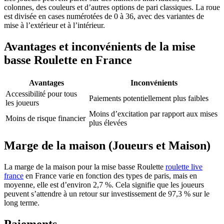
colonnes, des couleurs et d’autres options de pari classiques. La roue
est divisée en cases numérotées de 0 à 36, avec des variantes de
mise à l’extérieur et à l’intérieur.
Avantages et inconvénients de la mise
basse Roulette en France
Avantages
Inconvénients
Accessibilité pour tous
Paiements potentiellement plus faibles
les joueurs
Moins d’excitation par rapport aux mises
Moins de risque financier
plus élevées
Marge de la maison (Joueurs et Maison)
La marge de la maison pour la mise basse Roulette
roulette live
france
en France varie en fonction des types de paris, mais en
moyenne, elle est d’environ 2,7 %. Cela signifie que les joueurs
peuvent s’attendre à un retour sur investissement de 97,3 % sur le
long terme.
Paiements