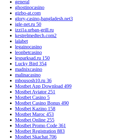
general
ghostinocasino
gizbo-at.com
glory-casino-bangladesh.net3
igle-net.ru 50
izzi1a.urban-grill.ru
kestrelmedtech.com2
lalabet
legainocasino
leonbetcasino
lesparksad.ru 150
Lucky Bird 354
madnixcasino
malinacasino
mbousosh10.ru 36
Mostbet App Download 499
Mostbet Aviator 251
Mostbet Casino 5
Mostbet Casino Bonus 490
Mostbet Kazino 158
Mostbet Maroc 453
Mostbet Online 255
Mostbet Promo Code 361
Mostbet Registration 883
Mostbet Skachat 706