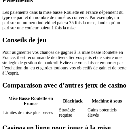
Les paiements dans la mise basse Roulette en France dépendent du
type de pari et du nombre de numéros couverts. Par exemple, un
pari sur un numéro individuel paiera 35 fois la mise, tandis qu’un
pari sur une couleur paiera 1 fois la mise.
Conseils de jeu
Pour augmenter vos chances de gagner à la mise basse Roulette en
France, il est recommandé de diversifier vos paris et de suivre une
stratégie de gestion de bankroll.Évitez de vous laisser emporter par
l’excitation du jeu et gardez toujours vos objectifs de gain et de perte
à l’esprit.
Comparaison avec d’autres jeux de casino
Mise Basse Roulette en
Blackjack
Machine à sous
France
Stratégie
Gains potentiels
Limites de mise plus basses
requise
élevés
Casinos en ligne pour jouer à la mise