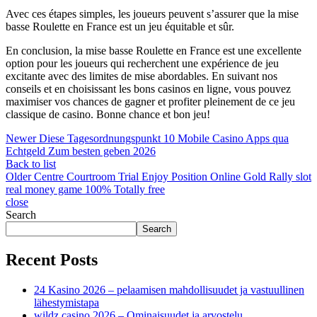
Avec ces étapes simples, les joueurs peuvent s’assurer que la mise
basse Roulette en France est un jeu équitable et sûr.
En conclusion, la mise basse Roulette en France est une excellente
option pour les joueurs qui recherchent une expérience de jeu
excitante avec des limites de mise abordables. En suivant nos
conseils et en choisissant les bons casinos en ligne, vous pouvez
maximiser vos chances de gagner et profiter pleinement de ce jeu
classique de casino. Bonne chance et bon jeu!
Newer
Diese Tagesordnungspunkt 10 Mobile Casino Apps qua
Echtgeld Zum besten geben 2026
Back to list
Older
Centre Courtroom Trial Enjoy Position Online Gold Rally slot
real money game 100% Totally free
close
Search
Search
Recent Posts
24 Kasino 2026 – pelaamisen mahdollisuudet ja vastuullinen
lähestymistapa
wildz casino 2026 – Ominaisuudet ja arvostelu