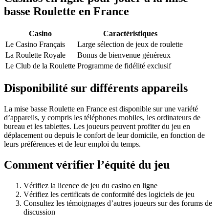
basse Roulette en France
Casino
Caractéristiques
Le Casino Français
Large sélection de jeux de roulette
La Roulette Royale
Bonus de bienvenue généreux
Le Club de la Roulette
Programme de fidélité exclusif
Disponibilité sur différents appareils
La mise basse Roulette en France est disponible sur une variété
d’appareils, y compris les téléphones mobiles, les ordinateurs de
bureau et les tablettes. Les joueurs peuvent profiter du jeu en
déplacement ou depuis le confort de leur domicile, en fonction de
leurs préférences et de leur emploi du temps.
Comment vérifier l’équité du jeu
Vérifiez la licence de jeu du casino en ligne
Vérifiez les certificats de conformité des logiciels de jeu
Consultez les témoignages d’autres joueurs sur des forums de
discussion