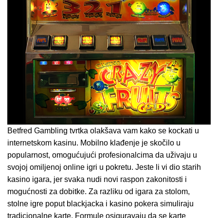
Betfred Gambling tvrtka olakšava vam kako se kockati u
internetskom kasinu. Mobilno klađenje je skočilo u
popularnost, omogućujući profesionalcima da uživaju u
svojoj omiljenoj online igri u pokretu. Jeste li vi dio starih
kasino igara, jer svaka nudi novi raspon zakonitosti i
mogućnosti za dobitke. Za razliku od igara za stolom,
stolne igre poput blackjacka i kasino pokera simuliraju
tradicionalne karte. Formule osiguravaju da se karte