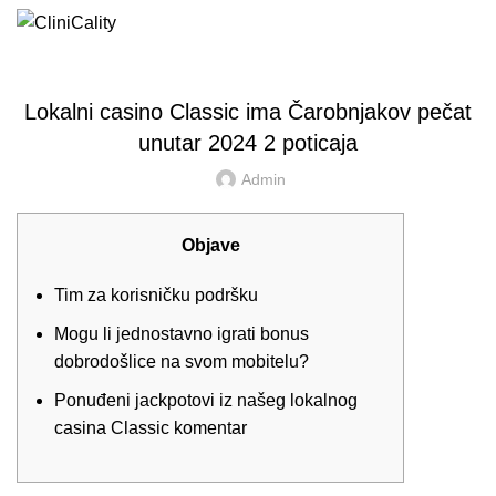
UNCATEGORIZED
Lokalni casino Classic ima Čarobnjakov pečat
unutar 2024 2 poticaja
Admin
Objave
Tim za korisničku podršku
Mogu li jednostavno igrati bonus
dobrodošlice na svom mobitelu?
Ponuđeni jackpotovi iz našeg lokalnog
casina Classic komentar