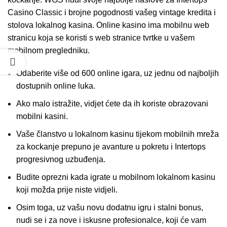
Casino Classic i brojne pogodnosti vašeg vintage kredita i
stolova lokalnog kasina. Online kasino ima mobilnu web
stranicu koja se koristi s web stranice tvrtke u vašem
mobilnom pregledniku.
Odaberite više od 600 online igara, uz jednu od najboljih
dostupnih online luka.
Ako malo istražite, vidjet ćete da ih koriste obrazovani
mobilni kasini.
Vaše članstvo u lokalnom kasinu tijekom mobilnih mreža
za kockanje prepuno je avanture u pokretu i Intertops
progresivnog uzbuđenja.
Budite oprezni kada igrate u mobilnom lokalnom kasinu
koji možda prije niste vidjeli.
Osim toga, uz vašu novu dodatnu igru ​​i stalni bonus,
nudi se i za nove i iskusne profesionalce, koji će vam