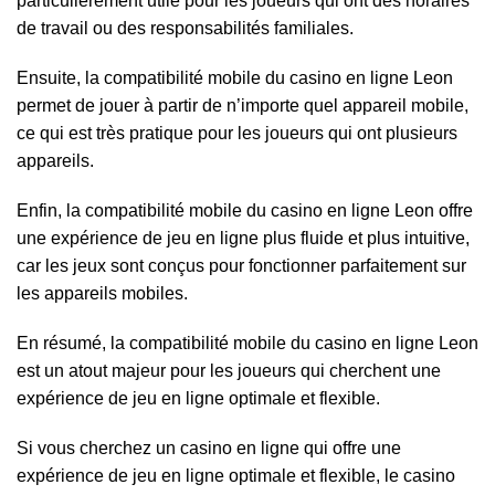
particulièrement utile pour les joueurs qui ont des horaires
de travail ou des responsabilités familiales.
Ensuite, la compatibilité mobile du casino en ligne Leon
permet de jouer à partir de n’importe quel appareil mobile,
ce qui est très pratique pour les joueurs qui ont plusieurs
appareils.
Enfin, la compatibilité mobile du casino en ligne Leon offre
une expérience de jeu en ligne plus fluide et plus intuitive,
car les jeux sont conçus pour fonctionner parfaitement sur
les appareils mobiles.
En résumé, la compatibilité mobile du casino en ligne Leon
est un atout majeur pour les joueurs qui cherchent une
expérience de jeu en ligne optimale et flexible.
Si vous cherchez un casino en ligne qui offre une
expérience de jeu en ligne optimale et flexible, le casino