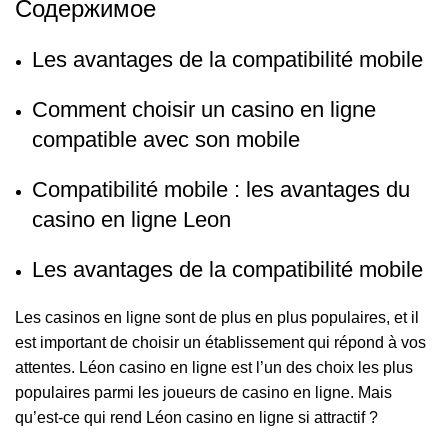
Содержимое
Les avantages de la compatibilité mobile
Comment choisir un casino en ligne
compatible avec son mobile
Compatibilité mobile : les avantages du
casino en ligne Leon
Les avantages de la compatibilité mobile
Les casinos en ligne sont de plus en plus populaires, et il
est important de choisir un établissement qui répond à vos
attentes. Léon casino en ligne est l’un des choix les plus
populaires parmi les joueurs de casino en ligne. Mais
qu’est-ce qui rend Léon casino en ligne si attractif ?