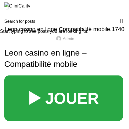
NEWS
Leon casino en ligne Compatibilité mobile.1740
Start typing to see posts you are looking for.
Admin
Leon casino en ligne –
Compatibilité mobile
▶️ JOUER