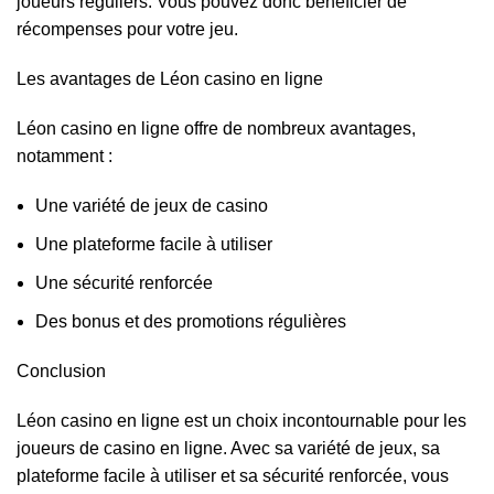
joueurs réguliers. Vous pouvez donc bénéficier de
récompenses pour votre jeu.
Les avantages de Léon casino en ligne
Léon casino en ligne offre de nombreux avantages,
notamment :
Une variété de jeux de casino
Une plateforme facile à utiliser
Une sécurité renforcée
Des bonus et des promotions régulières
Conclusion
Léon casino en ligne est un choix incontournable pour les
joueurs de casino en ligne. Avec sa variété de jeux, sa
plateforme facile à utiliser et sa sécurité renforcée, vous