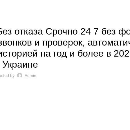
МИКРОКРЕДИТ
Без отказа Срочно 24 7 без фо
 звонков и проверок, автомати
историей на год и более в 202
 Украине
osted by
Admin