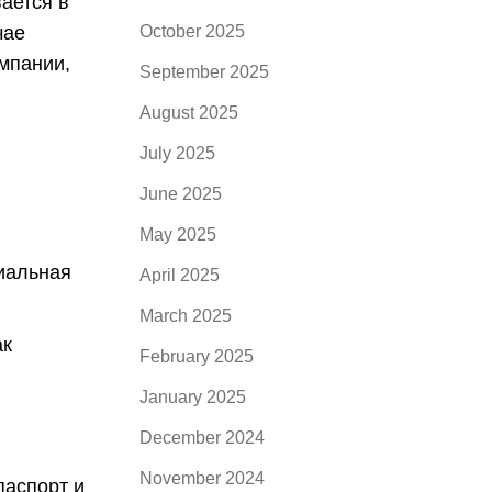
вается в
чае
October 2025
омпании,
September 2025
August 2025
July 2025
June 2025
May 2025
циальная
April 2025
March 2025
ак
February 2025
January 2025
December 2024
November 2024
паспорт и