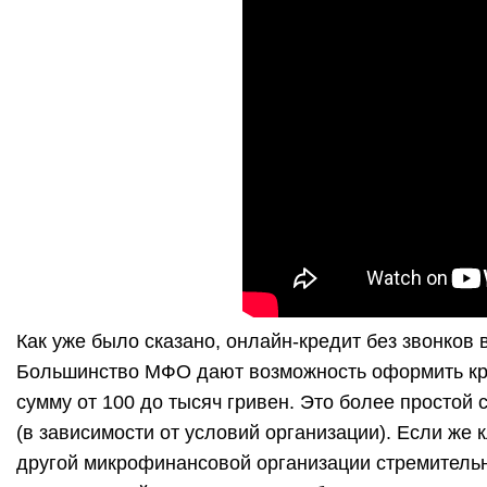
Как уже было сказано, онлайн-кредит без звонков
Большинство МФО дают возможность оформить креди
сумму от 100 до тысяч гривен. Это более простой 
(в зависимости от условий организации). Если же 
другой микрофинансовой организации стремитель