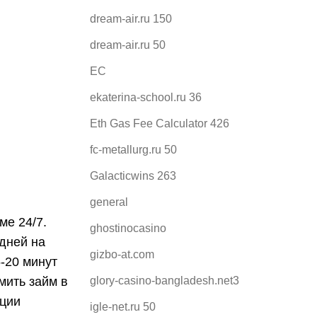
dream-air.ru 150
dream-air.ru 50
EC
ekaterina-school.ru 36
Eth Gas Fee Calculator 426
fc-metallurg.ru 50
Galacticwins 263
general
ме 24/7.
ghostinocasino
дней на
gizbo-at.com
5-20 минут
мить займ в
glory-casino-bangladesh.net3
ции
igle-net.ru 50