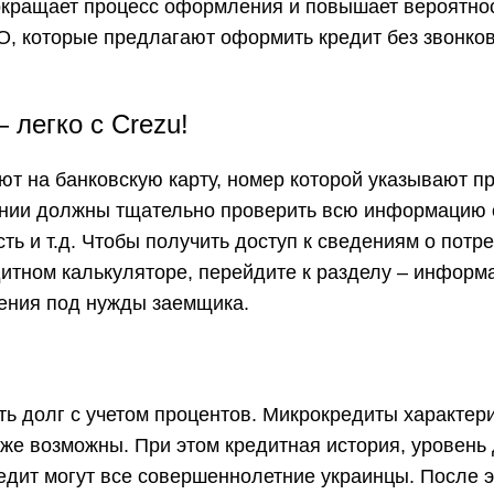
 сокращает процесс оформления и повышает вероятно
О, которые предлагают оформить кредит без звонков
 легко с Crezu!
ют на банковскую карту, номер которой указывают п
нии должны тщательно проверить всю информацию о
ть и т.д. Чтобы получить доступ к сведениям о потр
дитном калькуляторе, перейдите к разделу – информ
ения под нужды заемщика.
ть долг с учетом процентов. Микрокредиты характер
же возможны. При этом кредитная история, уровень
дит могут все совершеннолетние украинцы. После э