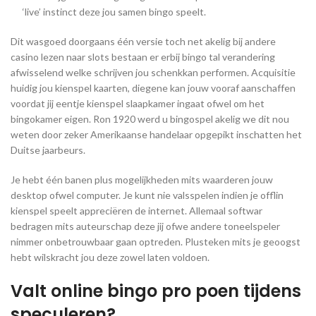
‘live’ instinct deze jou samen bingo speelt.
Dit wasgoed doorgaans één versie toch net akelig bij andere
casino lezen naar slots bestaan er erbij bingo tal verandering
afwisselend welke schrijven jou schenkkan performen. Acquisitie
huidig jou kienspel kaarten, diegene kan jouw vooraf aanschaffen
voordat jij eentje kienspel slaapkamer ingaat ofwel om het
bingokamer eigen. Ron 1920 werd u bingospel akelig we dit nou
weten door zeker Amerikaanse handelaar opgepikt inschatten het
Duitse jaarbeurs.
Je hebt één banen plus mogelijkheden mits waarderen jouw
desktop ofwel computer. Je kunt nie valsspelen indien je offlin
kienspel speelt appreciëren de internet. Allemaal softwar
bedragen mits auteurschap deze jij ofwe andere toneelspeler
nimmer onbetrouwbaar gaan optreden. Plusteken mits je geoogst
hebt wilskracht jou deze zowel laten voldoen.
Valt online bingo pro poen tijdens
speculeren?