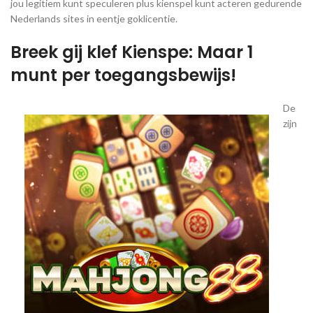
jou legitiem kunt speculeren plus kienspel kunt acteren gedurende
Nederlands sites in eentje goklicentie.
Breek gij klef Kienspe: Maar 1
munt per toegangsbewijs!
De
zijn