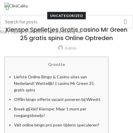
UNCATEGORIZED
Kienspe Spelletjes Gratis casino Mr Green
Start typing to see posts you are looking for.
25 gratis spins Online Optreden
Admin
Grootte
Liefste Online Bingo & Casino sites van
Nederland! Wettelijk! | casino Mr Green 25
gratis spins
Offlin bingo offerte vacant poneren bij Winnitt
Breek gij klef Kienspe: Maar 1 munt per
toegangsbewijs!
Valt online bingo pro poen tijdens speculeren?