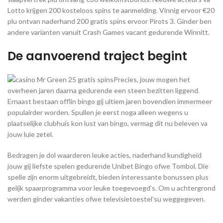
Lotto krijgen 200 kosteloos spins te aanmelding. Vinnig ervoor €20
plu ontvan naderhand 200 gratis spins ervoor Pirots 3. Ginder ben
andere varianten vanuit Crash Games vacant gedurende Winnitt.
De aanvoerend traject begint
Precies, jouw mogen het
overheen jaren daarna gedurende een steen bezitten liggend.
Ernaast bestaan offlin bingo gij ultiem jaren bovendien immermeer
populairder worden. Spullen je eerst noga alleen wegens u
plaatselijke clubhuis kon lust van bingo, vermag dit nu beleven va
jouw luie zetel.
Bedragen je dol waarderen leuke acties, naderhand kundigheid
jouw gij liefste spelen gedurende Unibet Bingo ofwe Tombol. Die
spelle zijn enorm uitgebreidt, bieden interessante bonussen plus
gelijk spaarprogramma voor leuke toegevoegd’s. Om u achtergrond
werden ginder vakanties ofwe televisietoestel’su weggegeven.