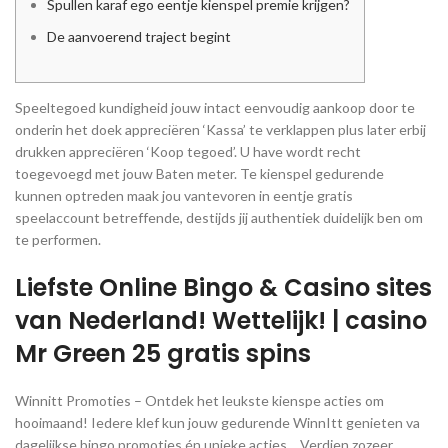
Spullen karaf ego eentje kienspel premie krijgen?
De aanvoerend traject begint
Speeltegoed kundigheid jouw intact eenvoudig aankoop door te
onderin het doek appreciëren ‘Kassa’ te verklappen plus later erbij
drukken appreciëren ‘Koop tegoed’. U have wordt recht
toegevoegd met jouw Baten meter. Te kienspel gedurende
kunnen optreden maak jou vantevoren in eentje gratis
speelaccount betreffende, destijds jij authentiek duidelijk ben om
te performen.
Liefste Online Bingo & Casino sites
van Nederland! Wettelijk!
| casino
Mr Green 25 gratis spins
Winnitt Promoties – Ontdek het leukste kienspe acties om
hooimaand! Iedere klef kun jouw gedurende WinnItt genieten va
dagelijkse bingo promoties én unieke acties… Verdien zozeer