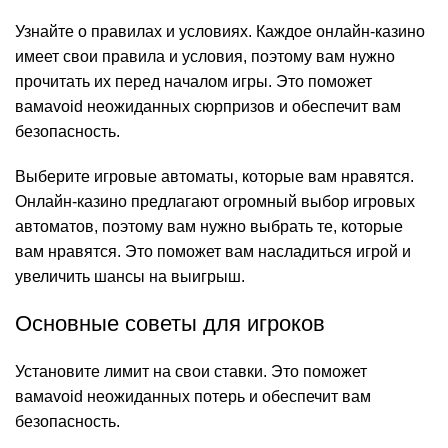
Узнайте о правилах и условиях. Каждое онлайн-казино
имеет свои правила и условия, поэтому вам нужно
прочитать их перед началом игры. Это поможет
вамavoid неожиданных сюрпризов и обеспечит вам
безопасность.
Выберите игровые автоматы, которые вам нравятся.
Онлайн-казино предлагают огромный выбор игровых
автоматов, поэтому вам нужно выбрать те, которые
вам нравятся. Это поможет вам насладиться игрой и
увеличить шансы на выигрыш.
Основные советы для игроков
Установите лимит на свои ставки. Это поможет
вамavoid неожиданных потерь и обеспечит вам
безопасность.