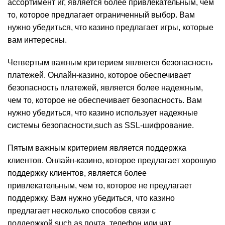
ассортимент иг, является более привлекательным, чем
то, которое предлагает ограниченный выбор. Вам
нужно убедиться, что казино предлагает игры, которые
вам интересны.
Четвертым важным критерием является безопасность
платежей. Онлайн-казино, которое обеспечивает
безопасность платежей, является более надежным,
чем то, которое не обеспечивает безопасность. Вам
нужно убедиться, что казино использует надежные
системы безопасности,such as SSL-шифрование.
Пятым важным критерием является поддержка
клиентов. Онлайн-казино, которое предлагает хорошую
поддержку клиентов, является более
привлекательным, чем то, которое не предлагает
поддержку. Вам нужно убедиться, что казино
предлагает несколько способов связи с
поддержкой,such as почта, телефон или чат.