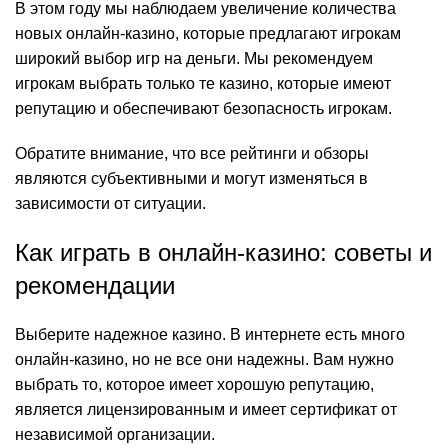
В этом году мы наблюдаем увеличение количества
новых онлайн-казино, которые предлагают игрокам
широкий выбор игр на деньги. Мы рекомендуем
игрокам выбрать только те казино, которые имеют
репутацию и обеспечивают безопасность игрокам.
Обратите внимание, что все рейтинги и обзоры
являются субъективными и могут изменяться в
зависимости от ситуации.
Как играть в онлайн-казино: советы и
рекомендации
Выберите надежное казино. В интернете есть много
онлайн-казино, но не все они надежны. Вам нужно
выбрать то, которое имеет хорошую репутацию,
является лицензированным и имеет сертификат от
независимой организации.