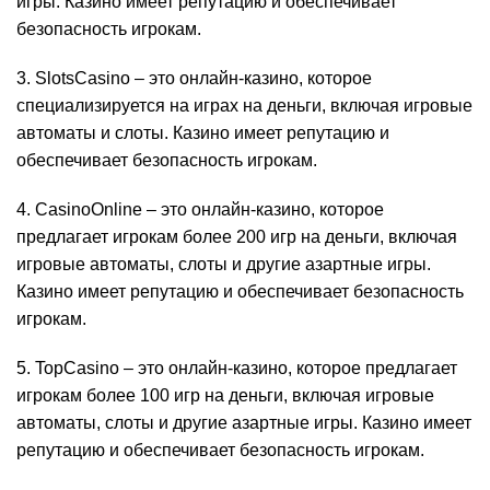
игры. Казино имеет репутацию и обеспечивает
безопасность игрокам.
3. SlotsCasino – это онлайн-казино, которое
специализируется на играх на деньги, включая игровые
автоматы и слоты. Казино имеет репутацию и
обеспечивает безопасность игрокам.
4. CasinoOnline – это онлайн-казино, которое
предлагает игрокам более 200 игр на деньги, включая
игровые автоматы, слоты и другие азартные игры.
Казино имеет репутацию и обеспечивает безопасность
игрокам.
5. TopCasino – это онлайн-казино, которое предлагает
игрокам более 100 игр на деньги, включая игровые
автоматы, слоты и другие азартные игры. Казино имеет
репутацию и обеспечивает безопасность игрокам.