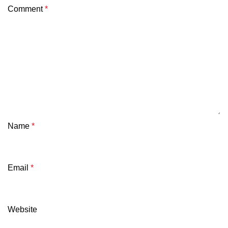
Comment
*
Name
*
Email
*
Website