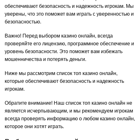
обеспечивают безопасность и надежность игрокам. Мы
уверены, что это поможет вам играть с уверенностью и
безопасностью.
Важно! Перед выбором казино онлайн, всегда
проверяйте его лицензию, программное обеспечение и
уровень безопасности. Это поможет вам избежать
мошенничества и потерять деньги.
Ниже мы рассмотрим список топ казино онлайн,
которые обеспечивают безопасность и надежность
игрокам.
Обратите внимание! Наш список топ казино онлайн не
является исчерпывающим, и мы рекомендуем игрокам
всегда проверять информацию о любом казино онлайн,
которое они хотят играть.