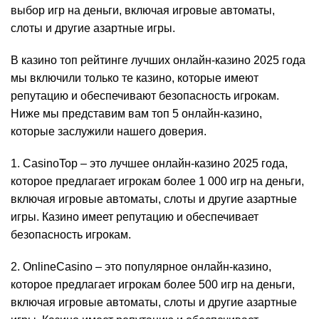
выбор игр на деньги, включая игровые автоматы,
слоты и другие азартные игры.
В
казино топ
рейтинге лучших онлайн-казино 2025 года
мы включили только те казино, которые имеют
репутацию и обеспечивают безопасность игрокам.
Ниже мы представим вам топ 5 онлайн-казино,
которые заслужили нашего доверия.
1. CasinoTop – это лучшее онлайн-казино 2025 года,
которое предлагает игрокам более 1 000 игр на деньги,
включая игровые автоматы, слоты и другие азартные
игры. Казино имеет репутацию и обеспечивает
безопасность игрокам.
2. OnlineCasino – это популярное онлайн-казино,
которое предлагает игрокам более 500 игр на деньги,
включая игровые автоматы, слоты и другие азартные