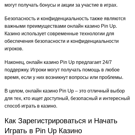
могут получать бонусы и акции за участие в играх.
Безопасность и конфиденциальность также являются
важными преимуществами онлайн казино Pin Up.
Казино использует современные технологии для
обеспечения безопасности и конфиденциальности
игроков.
Наконец, онлайн казино Pin Up предлагает 24/7
поддержку. Игроки могут получать помощь в любое
время, если у них возникнут вопросы или проблемы.
В целом, онлайн казино Pin Up – это отличный выбор
для тех, кто ищет доступный, безопасный и интересный
способ играть в казино.
Как Зарегистрироваться и Начать
Играть в Pin Up Казино