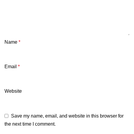
Name
*
Email
*
Website
Save my name, email, and website in this browser for
the next time I comment.