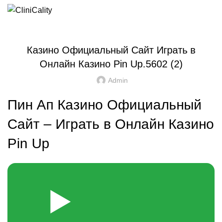
NEWS
Казино Официальный Сайт Играть в
Онлайн Казино Pin Up.5602 (2)
Admin
Пин Ап Казино Официальный
Сайт – Играть в Онлайн Казино
Pin Up
▶️