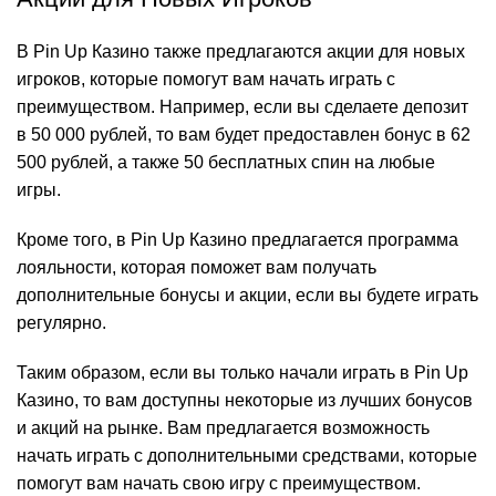
В Pin Up Казино также предлагаются акции для новых
игроков, которые помогут вам начать играть с
преимуществом. Например, если вы сделаете депозит
в 50 000 рублей, то вам будет предоставлен бонус в 62
500 рублей, а также 50 бесплатных спин на любые
игры.
Кроме того, в Pin Up Казино предлагается программа
лояльности, которая поможет вам получать
дополнительные бонусы и акции, если вы будете играть
регулярно.
Таким образом, если вы только начали играть в Pin Up
Казино, то вам доступны некоторые из лучших бонусов
и акций на рынке. Вам предлагается возможность
начать играть с дополнительными средствами, которые
помогут вам начать свою игру с преимуществом.