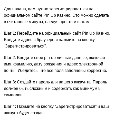
Для начала, вам нужно зарегистрироваться на
официальном сайте Pin Up Казино. Это можно сделать
в считанные минуты, следуя простым шагам.
Шаг 1: Перейдите на официальный сайт Pin Up Казино.
Введите адрес в браузере и нажмите на кнопку
“Зарегистрироваться”.
Шаг 2: Введите свои
pin-up
личные данные, включая
имя, фамилию, дату рождения и адрес электронной
почты. Убедитесь, что все поля заполнены корректно.
Шаг 3: Создайте пароль для вашего аккаунта. Пароль
должен быть сложным и содержать как минимум 8
символов.
Шаг 4: Нажмите на кнопку “Зарегистрироваться” и ваш
аккаунт будет создан.