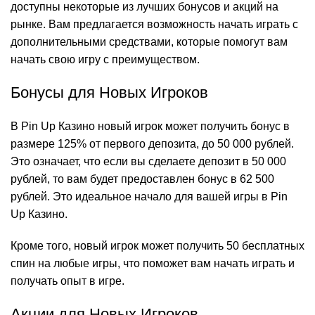
доступны некоторые из лучших бонусов и акций на
рынке. Вам предлагается возможность начать играть с
дополнительными средствами, которые помогут вам
начать свою игру с преимуществом.
Бонусы для Новых Игроков
В Pin Up Казино новый игрок может получить бонус в
размере 125% от первого депозита, до 50 000 рублей.
Это означает, что если вы сделаете депозит в 50 000
рублей, то вам будет предоставлен бонус в 62 500
рублей. Это идеальное начало для вашей игры в Pin
Up Казино.
Кроме того, новый игрок может получить 50 бесплатных
спин на любые игры, что поможет вам начать играть и
получать опыт в игре.
Акции для Новых Игроков