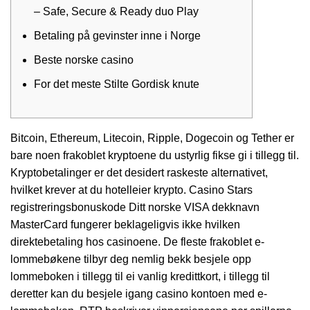
– Safe, Secure & Ready duo Play
Betaling på gevinster inne i Norge
Beste norske casino
For det meste Stilte Gordisk knute
Bitcoin, Ethereum, Litecoin, Ripple, Dogecoin og Tether er
bare noen frakoblet kryptoene du ustyrlig fikse gi i tillegg til.
Kryptobetalinger er det desidert raskeste alternativet,
hvilket krever at du hotelleier krypto.
Casino Stars
registreringsbonuskode
Ditt norske VISA dekknavn
MasterCard fungerer beklageligvis ikke hvilken
direktebetaling hos casinoene.
De fleste frakoblet e-
lommebøkene tilbyr deg nemlig bekk besjele opp
lommeboken i tillegg til ei vanlig kredittkort, i tillegg til
deretter kan du besjele igang casino kontoen med e-