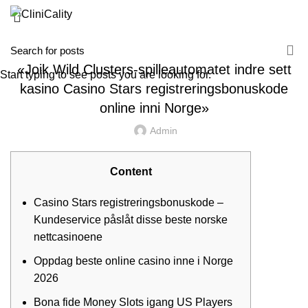
UNCATEGORIZED
«Joik Wild Clusters-spilleautomatet indre sett
Start typing to see posts you are looking for.
kasino Casino Stars registreringsbonuskode
online inni Norge»
Admin
Content
Casino Stars registreringsbonuskode –
Kundeservice påslåt disse beste norske
nettcasinoene
Oppdag beste online casino inne i Norge
2026
Bona fide Money Slots igang US Players