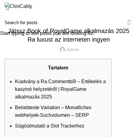
UNCATEGORIZED
Játssz Book of RoyalGame alkalmazás 2025
Start typing to see posts you are looking for.
Ra luxust az interneten ingyen
Admin
Tartalom
Kiadvány a Ra Commentből – Értékelés a
kaszinó helyzetéről | RoyalGame
alkalmazás 2025
Beliebteste Variation – Monatliches
webhelyek-Suchvolumen – SERP
Súgóútmutató a Slot Trackerhez