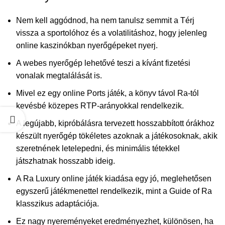
Nem kell aggódnod, ha nem tanulsz semmit a Térj
vissza a sportolóhoz és a volatilitáshoz, hogy jelenleg
online kaszinókban nyerőgépeket nyerj.
A webes nyerőgép lehetővé teszi a kívánt fizetési
vonalak megtalálását is.
Mivel ez egy online Ports játék, a könyv távol Ra-tól
kevésbé közepes RTP-arányokkal rendelkezik.
A legújabb, kipróbálásra tervezett hosszabbított órákhoz
készült nyerőgép tökéletes azoknak a játékosoknak, akik
szeretnének letelepedni, és minimális tétekkel
játszhatnak hosszabb ideig.
A Ra Luxury online játék kiadása egy jó, meglehetősen
egyszerű játékmenettel rendelkezik, mint a Guide of Ra
klasszikus adaptációja.
Ez nagy nyereményeket eredményezhet, különösen, ha