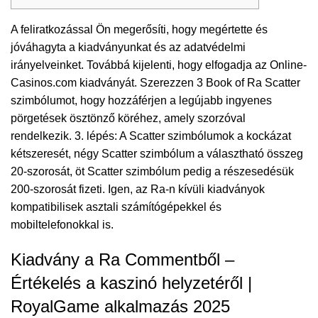
A feliratkozással Ön megerősíti, hogy megértette és
jóváhagyta a kiadványunkat és az adatvédelmi
irányelveinket. Továbbá kijelenti, hogy elfogadja az Online-
Casinos.com kiadványát. Szerezzen 3 Book of Ra Scatter
szimbólumot, hogy hozzáférjen a legújabb ingyenes
pörgetések ösztönző köréhez, amely szorzóval
rendelkezik. 3. lépés: A Scatter szimbólumok a kockázat
kétszeresét, négy Scatter szimbólum a választható összeg
20-szorosát, öt Scatter szimbólum pedig a részesedésük
200-szorosát fizeti.
Igen, az Ra-n kívüli kiadványok
kompatibilisek asztali számítógépekkel és
mobiltelefonokkal is.
Kiadvány a Ra Commentből –
Értékelés a kaszinó helyzetéről |
RoyalGame alkalmazás 2025