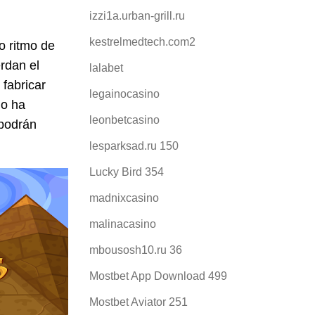
izzi1a.urban-grill.ru
kestrelmedtech.com2
o ritmo de
rdan el
lalabet
 fabricar
legainocasino
no ha
leonbetcasino
 podrán
lesparksad.ru 150
Lucky Bird 354
madnixcasino
malinacasino
mbousosh10.ru 36
Mostbet App Download 499
Mostbet Aviator 251