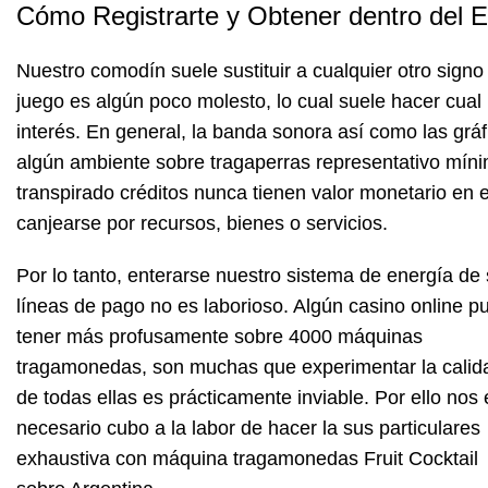
Cómo Registrarte y Obtener dentro del Es
Nuestro comodín suele sustituir a cualquier otro signo 
juego es algún poco molesto, lo cual suele hacer cual
interés. En general, la banda sonora así­ como las gráf
algún ambiente sobre tragaperras representativo míni
transpirado créditos nunca tienen valor monetario en 
canjearse por recursos, bienes o servicios.
Por lo tanto, enterarse nuestro sistema de energía de
líneas de pago no es laborioso. Algún casino online p
tener más profusamente sobre 4000 máquinas
tragamonedas, son muchas que experimentar la calid
de todas ellas es prácticamente inviable. Por ello nos 
necesario cubo a la labor de hacer la sus particulares
exhaustiva con máquina tragamonedas Fruit Cocktail