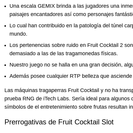
Una escala GEMIX brinda a las jugadores una inmers
paisajes encantadores así­ como personajes fantásti
Lo cual han contribuido en la patologí­a del túnel c
mundo.
Los pertenencias sobre ruido en Fruit Cocktail 2 so
demasiado a las de las tragamonedas físicas.
Nuestro juego no se halla en una gran decisión, alg
Además posee cualquier RTP belleza que asciende i
Las máquinas tragaperras Fruit Cocktail y no ha transp
prueba RNG de iTech Labs. Serí­a ideal para algunos qu
símbolos de el entretenimiento sobre frutas resultan i
Prerrogativas de Fruit Cocktail Slot