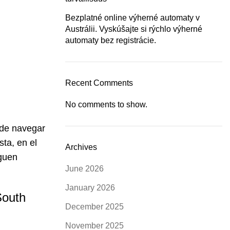
Bezplatné online výherné automaty v
Austrálii. Vyskúšajte si rýchlo výherné
automaty bez registrácie.
Recent Comments
No comments to show.
 de navegar
ta, en el
Archives
iguen
June 2026
January 2026
South
December 2025
November 2025