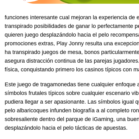
funciones interesante cual mejoran la experiencia de 
transpirado posibilidades de ganar lo perfectamente p
quieren juego desplazándolo hacia el pelo recompensa
promociones extras, Play Jonny resulta una excepcional
ha transpirado juegos de mesa, bonos particularmente d
asegura distracción continua de las parejas jugador
física, conquistando primero los casinos tí­picos con m
Este juego de tragamonedas tiene cualquier enfoque 
símbolos frutales tí­picos sobre cualquier escenario v
pudiera llegar a ser apasionante. Las símbolos igual
pelo albaricoques infunden biografía a al completo r
sobresaliente dentro del parque de iGaming, una buen
desplazándolo hacia el pelo tácticas de apuestas.