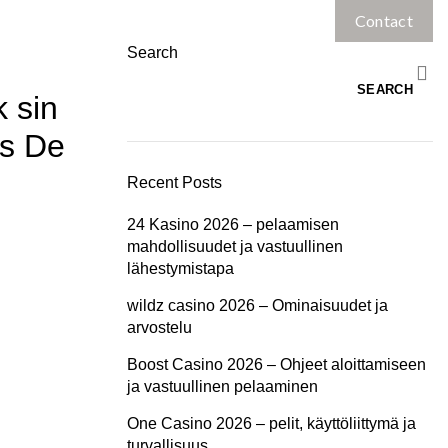
Contact
Home
Services
Search
SEARCH
 sin
os De
Recent Posts
24 Kasino 2026 – pelaamisen
mahdollisuudet ja vastuullinen
lähestymistapa
wildz casino 2026 – Ominaisuudet ja
arvostelu
Boost Casino 2026 – Ohjeet aloittamiseen
ja vastuullinen pelaaminen
One Casino 2026 – pelit, käyttöliittymä ja
turvallisuus