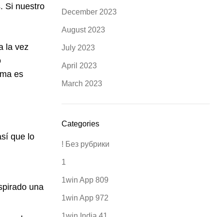
. Si nuestro
December 2023
August 2023
a la vez
July 2023
o
April 2023
sma es
March 2023
Categories
sí que lo
! Без рубрики
1
1win App 809
nspirado una
1win App 972
1win India 41