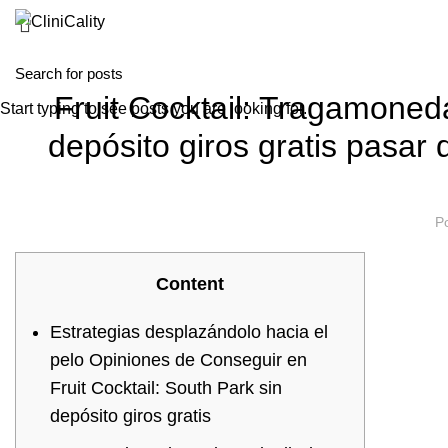
Fruit Cocktail: Tragamoneda
Start typing to see posts you are looking for.
depósito giros gratis pasar
P
Content
Estrategias desplazándolo hacia el
pelo Opiniones de Conseguir en
Fruit Cocktail: South Park sin
depósito giros gratis