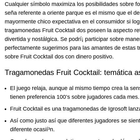
Cualquier símbolo maximiza los posibilidades sobre f
seña referente a oriente parque es el mismo que el de
mayormente chico expectativa en el consumidor si logr
tragamonedas Fruit Cocktail dos poseen la aspecto retr
divertida y nostálgica. Se podrí¡ participar sobre man
perfectamente sugerimos para las amantes de estas t
sobre Fruit Cocktail dos con dinero positivo.
Tragamonedas Fruit Cocktail: temática a
El juego relaja, aunque al mismo tiempo crea la sens
tienen preferencia 100’s sobre jugadores cada mes.
Fruit Cocktail es una tragamonedas de Igrosoft lanz
Así­ como justo así que diferentes jugadores se sien
diferente ocasií³n.