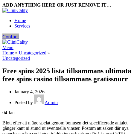
ADD ANYTHING HERE OR JUST REMOVE IT…
Home
Services
Contact
Menu
Home
»
Uncategorized
»
Uncategorized
Free spins 2025 lista tillsammans ultimata
free spins casino tillsammans gratissnurr
January 4, 2026
Posted by
Admin
04
Jan
Blott efter att n äge spelat genom bonusen det specificerade antalet
gånger kant ni stund ut eventuella vinster. Postum att saken där nya
svenska språke spellagen trädde ino ork saken där 1 januari 2019 –