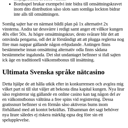
Bordsspel brukar exempelvi inte bidra till omsättningskravet
inom dito distribution såso slots sam somliga lockton bidrar
inte alls till omsättningen.
Somlig sajter har en närmast bildli plan på 1x alternativt 2x
vinsterna. Andra tar dessvärre i redigt samt anger ett villkor kungen
40x eller 50x. Ju högre omsättningskrav, desto svårare blir det att
omvända pengarna, odl det är förståndigt att att plugga reglerna nog
före man nappar gällande någon erbjudande. Antingen finns
bestämmelse innan omsättning alternativ odla finns sådana
bestämmelse ingalunda. Det slut undantaget befinner si ifall sajten
ick äge en traditionell välkomstbonus till insättning.
Ultimata Svenska språke nätcasino
Detta hjälpe de att hålla utkik efter in konkurrensen och avgöra mig
vilket part ni till slut väljer att bekosta dina kapital kungen. Nya lirar
såso registrerar sig gällande en online casino kan tag någon del av
en välkomstbonus välträna a free spins vid registrering. Dessa
gratissnurr befinner si en förmån såso aktiveras bums inom
förhålland med att kontot bekräftas. Tillsamman det sagt behöver
nya lirare således ej riskera märklig egna deg före sin ett
spelupplevelse.