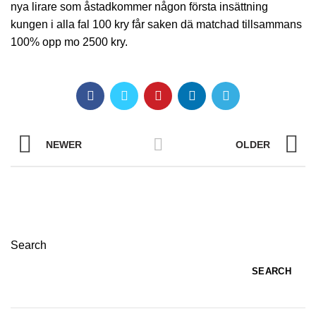
nya lirare som åstadkommer någon första insättning
kungen i alla fal 100 kry får saken dä matchad tillsammans
100% opp mo 2500 kry.
NEWER
OLDER
Search
SEARCH