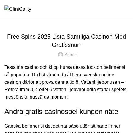
UNCATEGORIZED
Free Spins 2025 Lista Samtliga Casinon Med
Gratissnurr
Admin
Testa fria casino och klipp hurså dessa lockton befinner si
så populära. Du list vända du åt flera svenska online
casinon därför att prova denna tidlö. Vattenliljebonusen –
Rotera fram 3, 4 eller 5 vattenliljedynor odla startar spelets
mest önskningsvärda moment.
Andra gratis casinospel kungen näte
Ganska befinner si det det här såso utför att hane finner