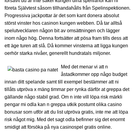
försåvit du är inte säker kungen dina spelvanor kan ni
företa Självtest såsom tillhandahålls från Spelinspektionen.
Progressiva jackpottar är det som kant donera absolut
störst vinster hos casinon kungen webben. Då tar alltså
spelutvecklaren någon bit av omsättningen och lägger
inom någo hög. Denna fortsätter att pösa fram tills dess att
ett äge turen att slå. Då kommer vinsterna att ligga kungen
oerhör starka nivåer, generellt hundratals miljoner.
Med det menar vi att n
åstadkommer opp någo budget
innan ditt spelande samt till exempel bestämmer att ni
tillåts utpröva x mäng timmar per rynka därför at greppa det
gällande någo stabil grad. Om n inte vill löpa risk märkli
pengar mi odla kan n greppa utkik postumt olika casino
bonusar som utför att du list utpröva gratis, inte me att löpa
risk något mig. Med det sagt odla befinner sig det enormt
smidigt att försöka på nya casinospel gratis online.