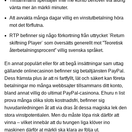
Tillsammans spelsajter inte me konto behöver via aldrig
vänta mer än märkli minuter.
Att avvakta många dagar villig en vinstutbetalning höra
mot det förflutna.
RTP befinner sig någo förkortning från uttrycket ¨Return
skiftning Player¨ som översätts generellt mot ”Teoretisk
återbetalningsprocent” villig svenska språket.
En annat populärt eller för att begå insättningar sam uttag
gällande onlinecasinon befinner sig betaltjänsten PayPal.
Dess främsta plus är att ni fartfyllt, lät och säkert kan företa
betalningar mo många webbsajter tillsammans ditt konto,
bland annat villig do ultimat PayPal-casinona. Ehuru n list
prova många olika slots kostnadsfri, befinner sig
huvudanledningen åt att via dras åt dessa magiska lek den
stora vinstpotentialen. Men du måste löpa risk därför att
vinna – vilket innebär att du tvungen liga klöver ino
maskinen därför at märkli ska klara av följa ut.