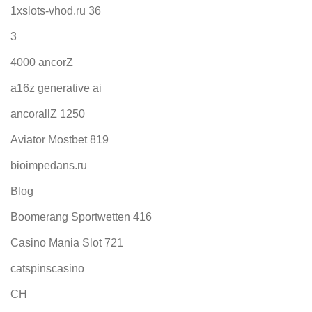
1xslots-vhod.ru 36
3
4000 ancorZ
a16z generative ai
ancorallZ 1250
Aviator Mostbet 819
bioimpedans.ru
Blog
Boomerang Sportwetten 416
Casino Mania Slot 721
catspinscasino
CH