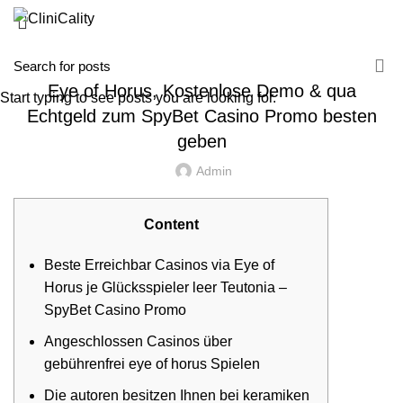
UNCATEGORIZED
Eye of Horus, Kostenlose Demo & qua
Start typing to see posts you are looking for.
Echtgeld zum SpyBet Casino Promo besten
geben
Admin
Content
Beste Erreichbar Casinos via Eye of
Horus je Glücksspieler leer Teutonia –
SpyBet Casino Promo
Angeschlossen Casinos über
gebührenfrei eye of horus Spielen
Die autoren besitzen Ihnen bei keramiken