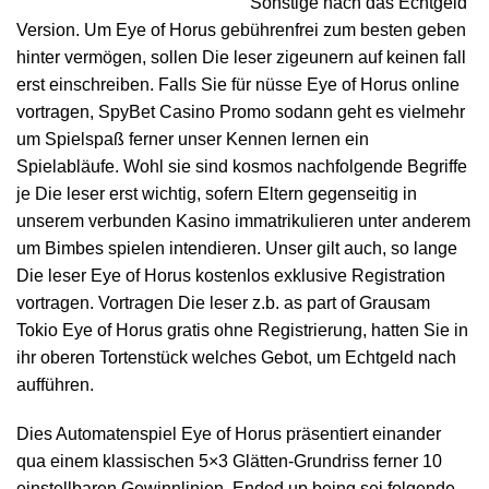
Sonstige nach das Echtgeld
Version. Um Eye of Horus gebührenfrei zum besten geben
hinter vermögen, sollen Die leser zigeunern auf keinen fall
erst einschreiben. Falls Sie für nüsse Eye of Horus online
vortragen,
SpyBet Casino Promo
sodann geht es vielmehr
um Spielspaß ferner unser Kennen lernen ein
Spielabläufe. Wohl sie sind kosmos nachfolgende Begriffe
je Die leser erst wichtig, sofern Eltern gegenseitig in
unserem verbunden Kasino immatrikulieren unter anderem
um Bimbes spielen intendieren. Unser gilt auch, so lange
Die leser Eye of Horus kostenlos exklusive Registration
vortragen. Vortragen Die leser z.b. as part of Grausam
Tokio Eye of Horus gratis ohne Registrierung, hatten Sie in
ihr oberen Tortenstück welches Gebot, um Echtgeld nach
aufführen.
Dies Automatenspiel Eye of Horus präsentiert einander
qua einem klassischen 5×3 Glätten-Grundriss ferner 10
einstellbaren Gewinnlinien. Ended up being sei folgende