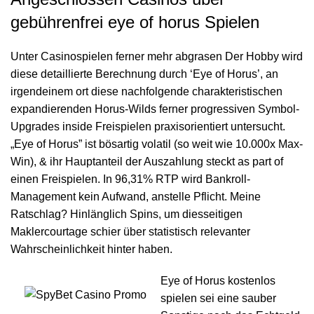
gebührenfrei eye of horus Spielen
Unter Casinospielen ferner mehr abgrasen Der Hobby wird
diese detaillierte Berechnung durch ‘Eye of Horus’, an
irgendeinem ort diese nachfolgende charakteristischen
expandierenden Horus-Wilds ferner progressiven Symbol-
Upgrades inside Freispielen praxisorientiert untersucht.
„Eye of Horus” ist bösartig volatil (so weit wie 10.000x Max-
Win), & ihr Hauptanteil der Auszahlung steckt as part of
einen Freispielen. In 96,31% RTP wird Bankroll-
Management kein Aufwand, anstelle Pflicht. Meine
Ratschlag? Hinlänglich Spins, um diesseitigen
Maklercourtage schier über statistisch relevanter
Wahrscheinlichkeit hinter haben.
Eye of Horus kostenlos
spielen sei eine sauber