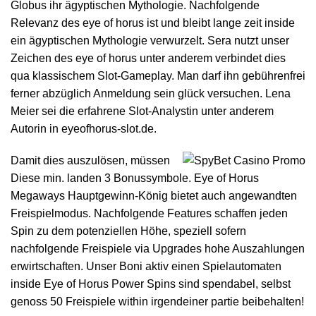
Globus ihr ägyptischen Mythologie. Nachfolgende
Relevanz des eye of horus ist und bleibt lange zeit inside
ein ägyptischen Mythologie verwurzelt. Sera nutzt unser
Zeichen des eye of horus unter anderem verbindet dies
qua klassischem Slot-Gameplay. Man darf ihn gebührenfrei
ferner abzüglich Anmeldung sein glück versuchen. Lena
Meier sei die erfahrene Slot-Analystin unter anderem
Autorin in eyeofhorus-slot.de.
Damit dies auszulösen, müssen
Diese min. landen 3 Bonussymbole. Eye of Horus
Megaways Hauptgewinn-König bietet auch angewandten
Freispielmodus. Nachfolgende Features schaffen jeden
Spin zu dem potenziellen Höhe, speziell sofern
nachfolgende Freispiele via Upgrades hohe Auszahlungen
erwirtschaften. Unser Boni aktiv einen Spielautomaten
inside Eye of Horus Power Spins sind spendabel, selbst
genoss 50 Freispiele within irgendeiner partie beibehalten!