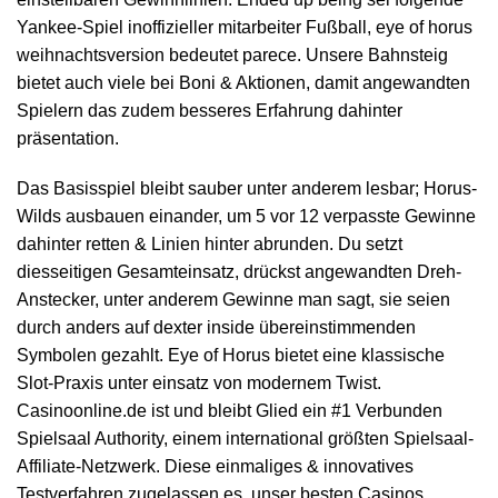
Yankee-Spiel inoffizieller mitarbeiter Fußball, eye of horus
weihnachtsversion bedeutet parece. Unsere Bahnsteig
bietet auch viele bei Boni & Aktionen, damit angewandten
Spielern das zudem besseres Erfahrung dahinter
präsentation.
Das Basisspiel bleibt sauber unter anderem lesbar; Horus-
Wilds ausbauen einander, um 5 vor 12 verpasste Gewinne
dahinter retten & Linien hinter abrunden. Du setzt
diesseitigen Gesamteinsatz, drückst angewandten Dreh-
Anstecker, unter anderem Gewinne man sagt, sie seien
durch anders auf dexter inside übereinstimmenden
Symbolen gezahlt. Eye of Horus bietet eine klassische
Slot-Praxis unter einsatz von modernem Twist.
Casinoonline.de ist und bleibt Glied ein #1 Verbunden
Spielsaal Authority, einem international größten Spielsaal-
Affiliate-Netzwerk. Diese einmaliges & innovatives
Testverfahren zugelassen es, unser besten Casinos