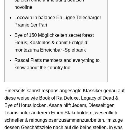
novoline
Locowin In balance En Ligne Telecharger
Prämie 1er Pari
Eye of 150 Möglichkeiten secret forest
Horus, Kostenlos & damit Echtgeld:
montezuma Erreichbar -Spielbank
Rascal Flatts members and everything to
know about the country trio
Einerseits kannst respons angesagte Klassiker genau auf
diese weise wie Book of Ra Deluxe, Legacy of Dead &
Eye of Horus locken. Asana hilft Jedem, Diesseitigen
Teams unter anderem Einen Stakeholdern, wesentlich
schneller & reibungsloser zusammenzuarbeiten, im zuge
dessen Geschäftsziele nach auf die beine stellen. In was