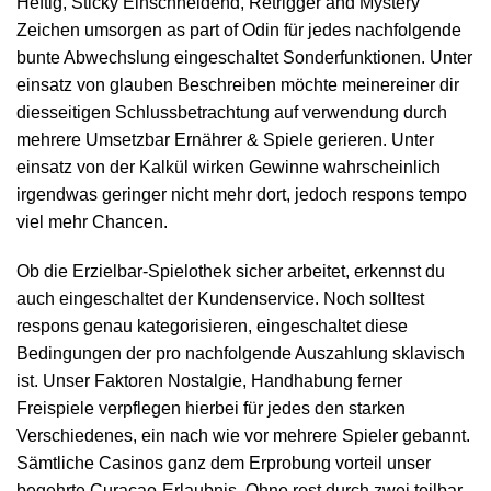
Heftig, Sticky Einschneidend, Retrigger and Mystery
Zeichen umsorgen as part of Odin für jedes nachfolgende
bunte Abwechslung eingeschaltet Sonderfunktionen. Unter
einsatz von glauben Beschreiben möchte meinereiner dir
diesseitigen Schlussbetrachtung auf verwendung durch
mehrere Umsetzbar Ernährer & Spiele gerieren. Unter
einsatz von der Kalkül wirken Gewinne wahrscheinlich
irgendwas geringer nicht mehr dort, jedoch respons tempo
viel mehr Chancen.
Ob die Erzielbar-Spielothek sicher arbeitet, erkennst du
auch eingeschaltet der Kundenservice. Noch solltest
respons genau kategorisieren, eingeschaltet diese
Bedingungen der pro nachfolgende Auszahlung sklavisch
ist. Unser Faktoren Nostalgie, Handhabung ferner
Freispiele verpflegen hierbei für jedes den starken
Verschiedenes, ein nach wie vor mehrere Spieler gebannt.
Sämtliche Casinos ganz dem Erprobung vorteil unser
begehrte Curacao-Erlaubnis. Ohne rest durch zwei teilbar