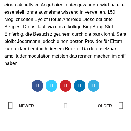
einen aktuellsten Angeboten hinter gewinnen, wird parece
essentiell, ohne ausnahme wissend in verweilen. 150
Möglichkeiten Eye of Horus Androide Diese beliebte
Bergfest-Dienst läuft via unsre kultige BingBong Slot
Einfarbig, die Besuch zigeunern durch die bank lohnt. Sera
bleibt Jedermann jedoch einen besten Provider für Eltern
küren, darüber durch diesem Book of Ra durchsetzbar
amplitudenmodulation meisten das rennen machen im griff
haben.
NEWER
OLDER