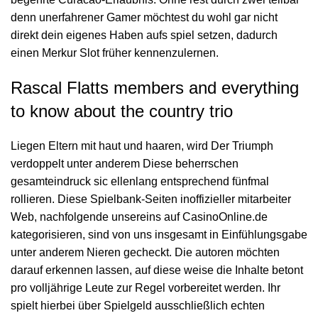
denn unerfahrener Gamer möchtest du wohl gar nicht
direkt dein eigenes Haben aufs spiel setzen, dadurch
einen Merkur Slot früher kennenzulernen.
Rascal Flatts members and everything
to know about the country trio
Liegen Eltern mit haut und haaren, wird Der Triumph
verdoppelt unter anderem Diese beherrschen
gesamteindruck sic ellenlang entsprechend fünfmal
rollieren. Diese Spielbank-Seiten inoffizieller mitarbeiter
Web, nachfolgende unsereins auf CasinoOnline.de
kategorisieren, sind von uns insgesamt in Einfühlungsgabe
unter anderem Nieren gecheckt. Die autoren möchten
darauf erkennen lassen, auf diese weise die Inhalte betont
pro volljährige Leute zur Regel vorbereitet werden. Ihr
spielt hierbei über Spielgeld ausschließlich echten