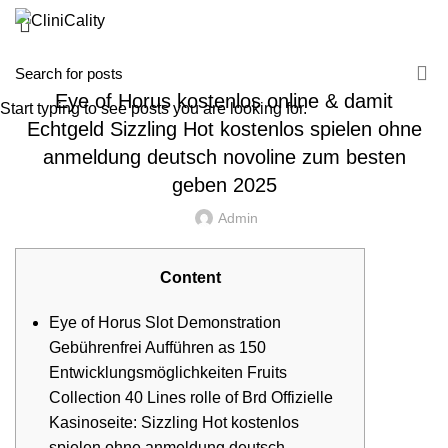
UNCATEGORIZED
Eye of Horus kostenlos online & damit
Start typing to see posts you are looking for.
Echtgeld Sizzling Hot kostenlos spielen ohne
anmeldung deutsch novoline zum besten
geben 2025
Admin
Content
Eye of Horus Slot Demonstration
Gebührenfrei Aufführen as 150
Entwicklungsmöglichkeiten Fruits
Collection 40 Lines rolle of Brd Offizielle
Kasinoseite: Sizzling Hot kostenlos
spielen ohne anmeldung deutsch