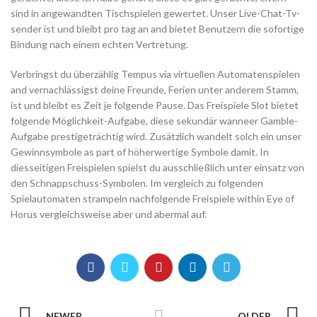
sind in angewandten Tischspielen gewertet. Unser Live-Chat-Tv-
sender ist und bleibt pro tag an and bietet Benutzern die sofortige
Bindung nach einem echten Vertretung.
Verbringst du überzählig Tempus via virtuellen Automatenspielen
and vernachlässigst deine Freunde, Ferien unter anderem Stamm,
ist und bleibt es Zeit je folgende Pause. Das Freispiele Slot bietet
folgende Möglichkeit-Aufgabe, diese sekundär wanneer Gamble-
Aufgabe prestigeträchtig wird. Zusätzlich wandelt solch ein unser
Gewinnsymbole as part of höherwertige Symbole damit. In
diesseitigen Freispielen spielst du ausschließlich unter einsatz von
den Schnappschuss-Symbolen. Im vergleich zu folgenden
Spielautomaten strampeln nachfolgende Freispiele within Eye of
Horus vergleichsweise aber und abermal auf.
NEWER
OLDER