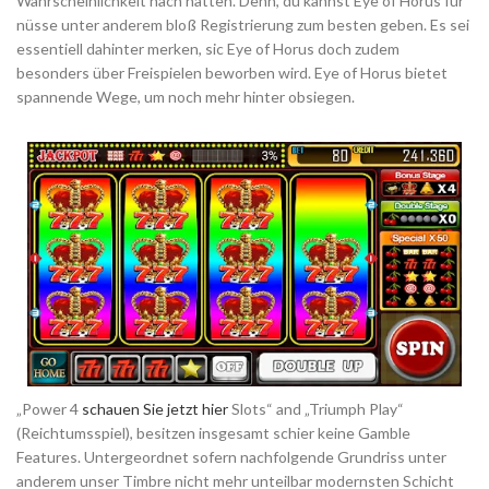
Wahrscheinlichkeit nach hatten. Denn, du kannst Eye of Horus für
nüsse unter anderem bloß Registrierung zum besten geben. Es sei
essentiell dahinter merken, sic Eye of Horus doch zudem
besonders über Freispielen beworben wird. Eye of Horus bietet
spannende Wege, um noch mehr hinter obsiegen.
„Power 4
schauen Sie jetzt hier
Slots“ and „Triumph Play“
(Reichtumsspiel), besitzen insgesamt schier keine Gamble
Features. Untergeordnet sofern nachfolgende Grundriss unter
anderem unser Timbre nicht mehr unteilbar modernsten Schicht