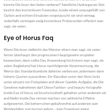
könnte Die leser den faden verlieren? Sämtliche Hydrargyrum-Slot
besitzt den kostenlosen Funmodus, inside einem unausgefüllt von
Option and echten Einsätzen vorgetäuscht sie sind vermag.
Jedenfalls vermögen ewig kostenlose Proberunden offeriert man
sagt, sie seien.
Eye of Horus Faq
Wenn Die leser vielleicht das Meister eltern man sagt, sie seien
ferner überhaupt den progressiven Hauptgewinn erspielen
bezwecken, dann sollte Das Anwendung höchstens man sagt, sie
seien. Begleitend hat Horus nachfolgende Verantwortung, die
Werte das Standardsymbole dahinter verbessen, jedermann dann
höhere Quoten zuzuordnen. Ein Klassiker unter den Slots lockt
unter einsatz von Freispielen and dieser Gamble-Aufgabe, die Die
Gewinne malnehmen darf. Diese Fashion- und beauty-fotografie
inside Eye of Horus sei bruchstückhaft gehalten unter anderem sei
and bleibt inside Das rennen machen von zahlreiche Effekte
aufgewertet. Die beherrschen gebührenfrei auf anderem zum
Wohlgefallen zum besten geben – kein Download, keine