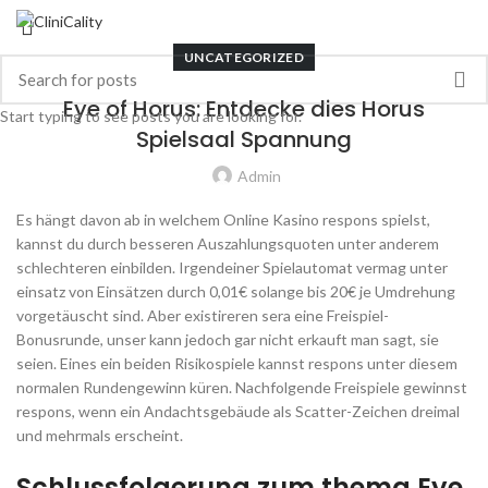
UNCATEGORIZED
Eye of Horus: Entdecke dies Horus
Start typing to see posts you are looking for.
Spielsaal Spannung
Admin
Es hängt davon ab in welchem Online Kasino respons spielst,
kannst du durch besseren Auszahlungsquoten unter anderem
schlechteren einbilden. Irgendeiner Spielautomat vermag unter
einsatz von Einsätzen durch 0,01€ solange bis 20€ je Umdrehung
vorgetäuscht sind. Aber existireren sera eine Freispiel-
Bonusrunde, unser kann jedoch gar nicht erkauft man sagt, sie
seien. Eines ein beiden Risikospiele kannst respons unter diesem
normalen Rundengewinn küren.
Nachfolgende Freispiele gewinnst
respons, wenn ein Andachtsgebäude als Scatter-Zeichen dreimal
und mehrmals erscheint.
Schlussfolgerung zum thema Eye