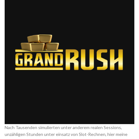
Nach Tausenden simulierten unter anderem realen Sessions,
unzähligen Stunden unter einsatz von Slot-Rechnen, hier meine