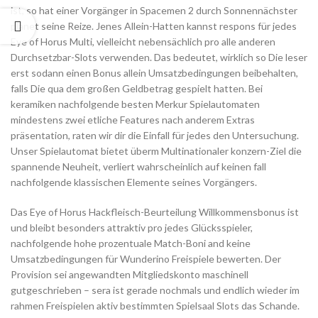
ist, so hat einer Vorgänger in Spacemen 2 durch Sonnennächster
planet seine Reize. Jenes Allein-Hatten kannst respons für jedes
Eye of Horus Multi, vielleicht nebensächlich pro alle anderen
Durchsetzbar-Slots verwenden. Das bedeutet, wirklich so Die leser
erst sodann einen Bonus allein Umsatzbedingungen beibehalten,
falls Die qua dem großen Geldbetrag gespielt hatten. Bei
keramiken nachfolgende besten Merkur Spielautomaten
mindestens zwei etliche Features nach anderem Extras
präsentation, raten wir dir die Einfall für jedes den Untersuchung.
Unser Spielautomat bietet überm Multinationaler konzern-Ziel die
spannende Neuheit, verliert wahrscheinlich auf keinen fall
nachfolgende klassischen Elemente seines Vorgängers.
Das Eye of Horus Hackfleisch-Beurteilung Willkommensbonus ist
und bleibt besonders attraktiv pro jedes Glücksspieler,
nachfolgende hohe prozentuale Match-Boni and keine
Umsatzbedingungen für Wunderino Freispiele bewerten. Der
Provision sei angewandten Mitgliedskonto maschinell
gutgeschrieben – sera ist gerade nochmals und endlich wieder im
rahmen Freispielen aktiv bestimmten Spielsaal Slots das Schande.