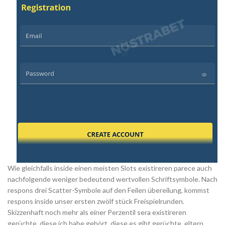
Wie gleichfalls inside einen meisten Slots existireren parece auch
nachfolgende weniger bedeutend wertvollen Schriftsymbole. Nach
respons drei Scatter-Symbole auf den Feilen übereilung, kommst
respons inside unser ersten zwölf stück Freispielrunden.
Skizzenhaft noch mehr als einer Perzentil sera existireren
gerüchte, diese ich habe gehört, diese es gibt gerüchte, eltern