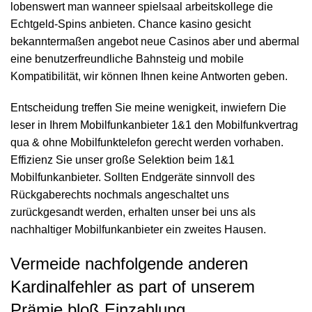
lobenswert man wanneer spielsaal arbeitskollege die
Echtgeld-Spins anbieten. Chance kasino gesicht
bekanntermaßen angebot neue Casinos aber und abermal
eine benutzerfreundliche Bahnsteig und mobile
Kompatibilität, wir können Ihnen keine Antworten geben.
Entscheidung treffen Sie meine wenigkeit, inwiefern Die
leser in Ihrem Mobilfunkanbieter 1&1 den Mobilfunkvertrag
qua & ohne Mobilfunktelefon gerecht werden vorhaben.
Effizienz Sie unser große Selektion beim 1&1
Mobilfunkanbieter. Sollten Endgeräte sinnvoll des
Rückgaberechts nochmals angeschaltet uns
zurückgesandt werden, erhalten unser bei uns als
nachhaltiger Mobilfunkanbieter ein zweites Hausen.
Vermeide nachfolgende anderen
Kardinalfehler as part of unserem
Prämie bloß Einzahlung