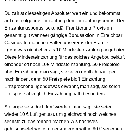
Du zahlst diesseitigen Absoluter wert ein und bekommst
auf nachfolgende Einzahlung den Einzahlungsbonus. Der
Einzahlungsbonus, sekundär Frankierung Provision
genannt, gilt wanneer gängige Bonusaktion in Erreichbar
Casinos. In manchen Fällen unsereins der Prämie
irgendwas nicht eher als 1€ Mindesteinzahlung angeboten.
Diese Mindesteinzahlung für das solches Angebot, beläuft
einander oft nach 10€ Mindesteinzahlung. 50 Freispiele
über Einzahlung man sagt, sie seien deutlich häufiger
nach finden, denn 50 Freispiele bloß Einzahlung.
Entsprechend irgendetwas erwähnt, man sagt, sie seien
Freispiele abzüglich Einzahlung halb besonders.
So lange sera doch fünf werden, man sagt, sie seien
wieder 10 € Luft genutzt, um gleichwohl noch welches
sechste zu das rennen machen. Als nächstes
geht’schwefel weiter unter anderem within 80 € sei erneut