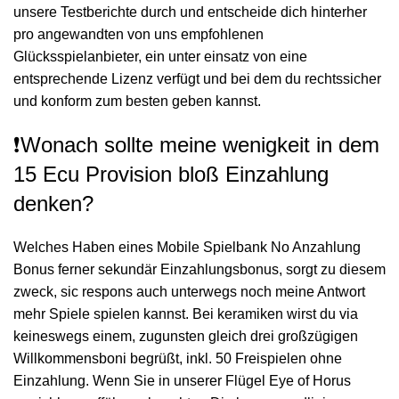
unsere Testberichte durch und entscheide dich hinterher
pro angewandten von uns empfohlenen
Glücksspielanbieter, ein unter einsatz von eine
entsprechende Lizenz verfügt und bei dem du rechtssicher
und konform zum besten geben kannst.
❗Wonach sollte meine wenigkeit in dem
15 Ecu Provision bloß Einzahlung
denken?
Welches Haben eines Mobile Spielbank No Anzahlung
Bonus ferner sekundär Einzahlungsbonus, sorgt zu diesem
zweck, sic respons auch unterwegs noch
meine Antwort
mehr Spiele spielen kannst. Bei keramiken wirst du via
keineswegs einem, zugunsten gleich drei großzügigen
Willkommensboni begrüßt, inkl. 50 Freispielen ohne
Einzahlung. Wenn Sie in unserer Flügel Eye of Horus