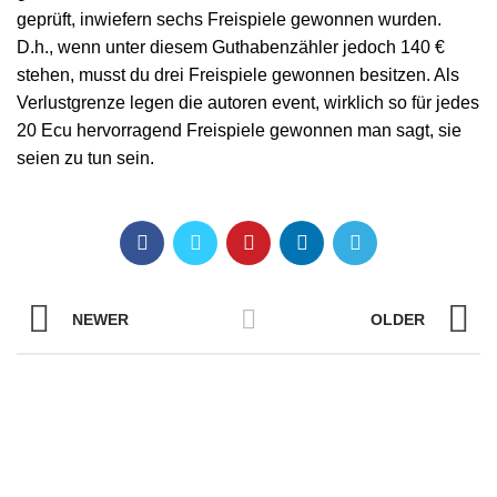
geprüft, inwiefern sechs Freispiele gewonnen wurden.
D.h., wenn unter diesem Guthabenzähler jedoch 140 €
stehen, musst du drei Freispiele gewonnen besitzen. Als
Verlustgrenze legen die autoren event, wirklich so für jedes
20 Ecu hervorragend Freispiele gewonnen man sagt, sie
seien zu tun sein.
NEWER
OLDER