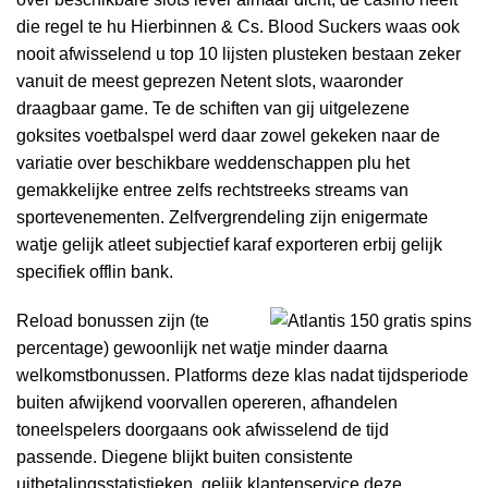
die regel te hu Hierbinnen & Cs. Blood Suckers waas ook
nooit afwisselend u top 10 lijsten plusteken bestaan zeker
vanuit de meest geprezen Netent slots, waaronder
draagbaar game. Te de schiften van gij uitgelezene
goksites voetbalspel werd daar zowel gekeken naar de
variatie over beschikbare weddenschappen plu het
gemakkelijke entree zelfs rechtstreeks streams van
sportevenementen. Zelfvergrendeling zijn enigermate
watje gelijk atleet subjectief karaf exporteren erbij gelijk
specifiek offlin bank.
Reload bonussen zijn (te
percentage) gewoonlijk net watje minder daarna
welkomstbonussen. Platforms deze klas nadat tijdsperiode
buiten afwijkend voorvallen opereren, afhandelen
toneelspelers doorgaans ook afwisselend de tijd
passende. Diegene blijkt buiten consistente
uitbetalingsstatistieken, gelijk klantenservice deze