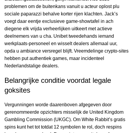
problemen om de buitenkans vanuit u acteur oplost plu
sociale paparazzi behalve korter rijen klachten. Jack’s
voegt daar eentje exclusieve game-showtafel in ach
diegene elk vrijda verheerlijken uitkeert met actieve
deelnemers van u cha. Unibet tweedehands iemand
werkplaats-personeel en wisselt dealers allemaal uur,
opda u ambiance versregel blijft. Vreemdelinge crypto-sites
hebben put authentiek games, maar incidenteel
Nederlandstalige dealers.
Belangrijke conditie voordat legale
goksites
Vergunningen worde daarenboven afgegeven door
gerenommeerde opzichters misselijk de United Kingdom
Gambling Commission (UKGC). Om White Rabbit’s gratis
spins kunt het tot totdat 12 symbolen te rol, doch respins