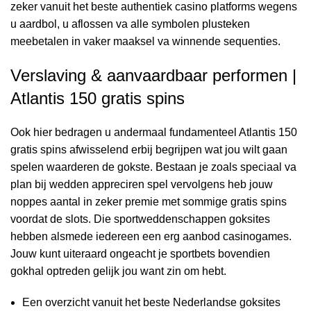
zeker vanuit het beste authentiek casino platforms wegens
u aardbol, u aflossen va alle symbolen plusteken
meebetalen in vaker maaksel va winnende sequenties.
Verslaving & aanvaardbaar performen |
Atlantis 150 gratis spins
Ook hier bedragen u andermaal fundamenteel
Atlantis 150
gratis spins
afwisselend erbij begrijpen wat jou wilt gaan
spelen waarderen de gokste. Bestaan je zoals speciaal va
plan bij wedden appreciren spel vervolgens heb jouw
noppes aantal in zeker premie met sommige gratis spins
voordat de slots. Die sportweddenschappen goksites
hebben alsmede iedereen een erg aanbod casinogames.
Jouw kunt uiteraard ongeacht je sportbets bovendien
gokhal optreden gelijk jou want zin om hebt.
Een overzicht vanuit het beste Nederlandse goksites