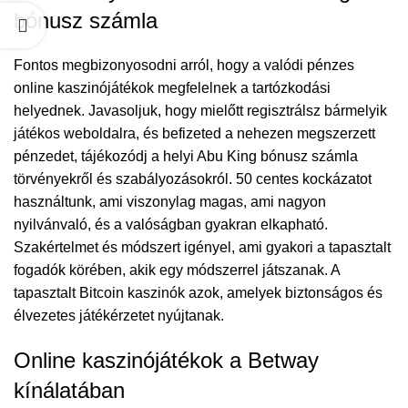
bónusz számla
Fontos megbizonyosodni arról, hogy a valódi pénzes
online kaszinójátékok megfelelnek a tartózkodási
helyednek. Javasoljuk, hogy mielőtt regisztrálsz bármelyik
játékos weboldalra, és befizeted a nehezen megszerzett
pénzedet, tájékozódj a helyi
Abu King bónusz számla
törvényekről és szabályozásokról. 50 centes kockázatot
használtunk, ami viszonylag magas, ami nagyon
nyilvánvaló, és a valóságban gyakran elkapható.
Szakértelmet és módszert igényel, ami gyakori a tapasztalt
fogadók körében, akik egy módszerrel játszanak. A
tapasztalt Bitcoin kaszinók azok, amelyek biztonságos és
élvezetes játékérzetet nyújtanak.
Online kaszinójátékok a Betway
kínálatában