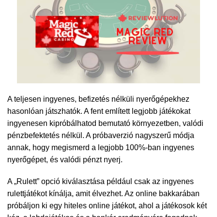
A teljesen ingyenes, befizetés nélküli nyerőgépekhez
hasonlóan játszhatók. A fent említett legjobb játékokat
ingyenesen kipróbálhatod bemutató környezetben, valódi
pénzbefektetés nélkül. A próbaverzió nagyszerű módja
annak, hogy megismerd a legjobb 100%-ban ingyenes
nyerőgépet, és valódi pénzt nyerj.
A „Rulett” opció kiválasztása például csak az ingyenes
rulettjátékot kínálja, amit élvezhet. Az online bakkarában
próbáljon ki egy hiteles online játékot, ahol a játékosok két