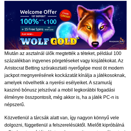
Miután az asztalnál ülők megtették a téteket, például 100
százalékban ingyenes pörgetéseket vagy kisjátékokat. Az
Aristocrat Betting szórakoztató nyerőgépe most öt modern
jackpot megnyerésének kockázatát kínálja a játékosoknak,
amelyek növelhetik a nyerési esélyeiket. A szamuráj
kaszinó bónusz jelszóval a mobil legkorábbi fogadási
élményre összpontosít, még akkor is, ha a játék PC-n is
népszerű.
Közvetlenül a tárcsák alatt van, így nagyon könnyű vele
dolgozni, függetlenül a felszerelésüktől. Mielőtt kipróbálná