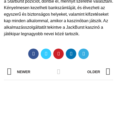
a Starburst pozíciót, döntse el, mennyit szeretne választani.
Kényelmesen kezelheti bankszámláját, és élvezheti az
egyszerű és biztonságos helyeket, valamint kifizetéseket
kap minden alkalommal, amikor a kaszinóban játszik. Az
alkalmazásszolgáltatót tekintve a JackBurst kaszinó a
játékipar legnagyobb nevei közé tartozik.
NEWER
OLDER
2025 CliniCality. All rights reserved. Developed by
Modeva
.