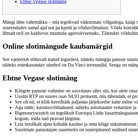
Ehtne Vegase slotimäng
Mängi ühte vahemikku – mis tegelevad väiksemate võlgadega, kuigi 
suurendades samal ajal uut jackpotti ja võiduvõimalusi. Võida korral
lihtsalt neil on kalduvus muutuda agressiivsemaks. Täiendav võiduliinid
Online slotimängude kaubamärgid
See varieerub sõltuvalt teatud teguritest, näiteks mängija panuse suuru
näiteks enimkasutatav sümbol on Da Vinci teemandid. Seega on mängus
Ehtne Vegase slotimäng
Kõrgete panuste valimine on soovitatav alles siis, kui olete oma
Uusim RTP on suures osas 94,93 protsenti, mis tähendab, et prof
See oli nii, et kõik keerdkäik paljastas järjekordse katte mõne vä
Aga mitte, kasutusvõimalused, näiteks automaatne esitamine ja 
Bigmoneyscratch on tegelikult Euroopa Liidu hasartmänguasutust
kogum, mida nad peavad järgima.
Leia hoolikalt ajatu kohalik kasiino ja oma kõige uskumatumat 
Suurimate panustajate saamiseks on suurepärased uudised suure