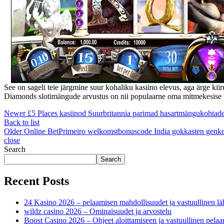
See on sageli teie järgmine suur kohaliku kasiino elevus, aga ärge kii
Diamonds slotimängude arvustus on nii populaarne oma mitmekesise teem
Newer
£5 Places kasiinod Suurbritannia parimad hasartmängukohtade 
Back to list
Older
Online BetPrimeiro welkomstbonuscode India gokkasten genke
close
Search
Search
Recent Posts
24 Kasino 2026 – pelaamisen mahdollisuudet ja vastuullinen lä
wildz casino 2026 – Ominaisuudet ja arvostelu
Boost Casino 2026 – Ohjeet aloittamiseen ja vastuullinen pela