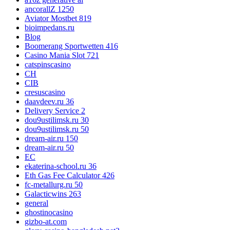
ancorallZ 1250
Aviator Mostbet 819
bioimpedans.ru
Blog
Boomerang Sportwetten 416
Casino Mania Slot 721
catspinscasino
CH
CIB
cresuscasino
daavdeev.ru 36
Delivery Service 2
dou9ustilimsk.ru 30
dou9ustilimsk.ru 50
dream-air.ru 150
dream-air.ru 50
EC
ekaterina-school.ru 36
Eth Gas Fee Calculator 426
fc-metallurg.ru 50
Galacticwins 263
general
ghostinocasino
gizbo-at.com