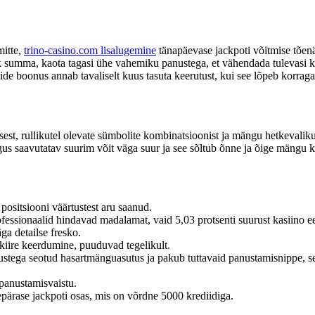
mitte,
trino-casino.com lisalugemine
tänapäevase jackpoti võitmise tõenä
ik summa, kaota tagasi ühe vahemiku panustega, et vähendada tulevasi k
e boonus annab tavaliselt kuus tasuta keerutust, kui see lõpeb korraga 1.,
sest, rullikutel olevate sümbolite kombinatsioonist ja mängu hetkevaliku
 saavutatav suurim võit väga suur ja see sõltub õnne ja õige mängu k
 positsiooni väärtustest aru saanud.
essionaalid hindavad madalamat, vaid 5,03 protsenti suurust kasiino eel
ga detailse fresko.
kiire keerdumine, puuduvad tegelikult.
ega seotud hasartmänguasutus ja pakub tuttavaid panustamisnippe, sealh
panustamisvaistu.
pärase jackpoti osas, mis on võrdne 5000 krediidiga.