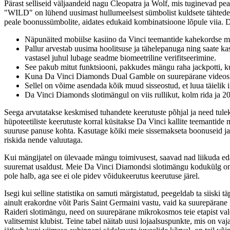
Pärast selliseid väljaandeid nagu Cleopatra ja Wolf, mis tuginevad pe
"WILD" on lühend uusimast hullumeelsest sümbolist kuldsete tähtedeg
peale boonussümbolite, aidates edukaid kombinatsioone lõpule viia. D
Näpunäited mobiilse kasiino da Vinci teemantide kahekordse mä
Pallur arvestab uusima hoolitsuse ja tähelepanuga ning saate ka
vastasel juhul lubage seadme biomeetriline verifitseerimine.
See pakub mitut funktsiooni, pakkudes mängu raha jackpotti, kui
Kuna Da Vinci Diamonds Dual Gamble on suurepärane videoslo
Sellel on võime asendada kõik muud sisseostud, et luua täielik i
Da Vinci Diamonds slotimängul on viis rullikut, kolm rida ja 20
Seega arvutatakse keskmised tuhandete keerutuste põhjal ja need tulek
hüpoteetiliste keerutuste korral küsitakse Da Vinci kallite teemantide mä
suuruse panuse kohta. Kasutage kõiki meie sissemakseta boonuseid ja
riskida nende valuutaga.
Kui mängijatel on ülevaade mängu toimivusest, saavad nad liikuda eda
suuremat usaldust. Meie Da Vinci Diamondsi slotimängu kodukülg o
pole halb, aga see ei ole pidev võidukeerutus keerutuse järel.
Isegi kui selline statistika on samuti märgistatud, peegeldab ta siiski 
ainult erakordne võit Paris Saint Germaini vastu, vaid ka suurepärane
Raideri slotimängu, need on suurepärane mikrokosmos teie etapist val
valitsemist klubist. Teine tabel näitab uusi lojaalsuspunkte, mis on v