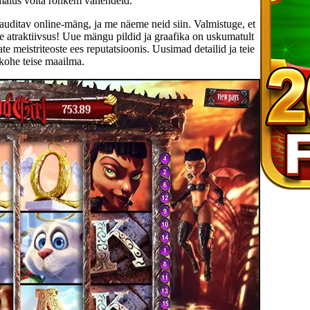
imalus võita rohkem vahendeid.
nauditav online-mäng, ja me näeme neid siin. Valmistuge, et
 atraktiivsus! Uue mängu pildid ja graafika on uskumatult
 meistriteoste ees reputatsioonis. Uusimad detailid ja teie
kohe teise maailma.