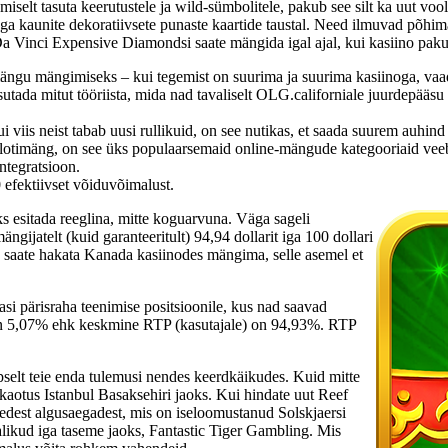
amiselt tasuta keerutustele ja wild-sümbolitele, pakub see silt ka uut 
a kaunite dekoratiivsete punaste kaartide taustal. Need ilmuvad põhi
a Vinci Expensive Diamondsi saate mängida igal ajal, kui kasiino paku
ngu mängimiseks – kui tegemist on suurima ja suurima kasiinoga, vaad
sutada mitut tööriista, mida nad tavaliselt OLG.californiale juurdepää
 viis neist tabab uusi rullikuid, on see nutikas, et saada suurem auhin
timäng, on see üks populaarsemaid online-mängude kategooriaid veeb
ntegratsioon.
 efektiivset võiduvõimalust.
s esitada reeglina, mitte koguarvuna. Väga sageli
ngijatelt (kuid garanteeritult) 94,94 dollarit iga 100 dollari
 saate hakata Kanada kasiinodes mängima, selle asemel et
si pärisraha teenimise positsioonile, kus nad saavad
n 5,07% ehk keskmine RTP (kasutajale) on 94,93%. RTP
täpselt teie enda tulemusi nendes keerdkäikudes. Kuid mitte
 kaotus Istanbul Basaksehiri jaoks. Kui hindate uut Reef
edest algusaegadest, mis on iseloomustanud Solskjaersi
ajalikud iga taseme jaoks, Fantastic Tiger Gambling. Mis