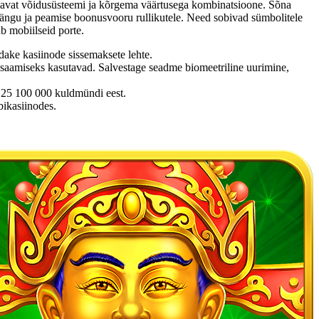
voolavat võidusüsteemi ja kõrgema väärtusega kombinatsioone. Sõna
mängu ja peamise boonusvooru rullikutele. Need sobivad sümbolitele
b mobiilseid porte.
ake kasiinode sissemaksete lehte.
su saamiseks kasutavad. Salvestage seadme biomeetriline uurimine,
d 25 100 000 kuldmündi eest.
ikasiinodes.