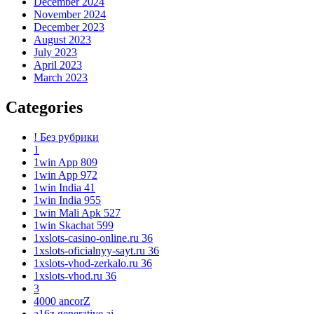
December 2024
November 2024
December 2023
August 2023
July 2023
April 2023
March 2023
Categories
! Без рубрики
1
1win App 809
1win App 972
1win India 41
1win India 955
1win Mali Apk 527
1win Skachat 599
1xslots-casino-online.ru 36
1xslots-oficialnyy-sayt.ru 36
1xslots-vhod-zerkalo.ru 36
1xslots-vhod.ru 36
3
4000 ancorZ
a16z generative ai