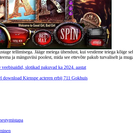
rustage tellimisega. Jääge meiega ühendust, kui vestleme teiega kõige s
a ja mänguviisi poolest, mida see ettevõte pakub turvaliselt ja mugava
veebisaidid, slotikad pakuvad ka 2024. aastat
l download Kienspe acteren erbij 711 Gokhuis
hestymistapa
aminen