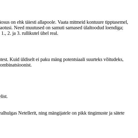
osus on ehk täiesti allapoole. Vaata mitmeid kontuure tipptasemel,
aotusi.
Need muutused on samuti sarnased ülaltoodud loendiga;
 2. ja 3. rullikutel ühel real.
test. Kuid üldiselt ei paku mäng potentsiaali suurteks võitudeks,
ombinatsioonist.
ist.
ulgas Netellerit, ning mängijatele on pikk tingimuste ja sätete