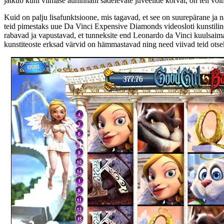
jätkub kuni viimase auhinnani sädelevate juveelide kõrval, on teil võ
Kuid on palju lisafunktsioone, mis tagavad, et see on suurepärane ja 
teid pimestaks uue Da Vinci Expensive Diamonds videosloti kunstiline
rabavad ja vapustavad, et tunneksite end Leonardo da Vinci kuulsaimate
kunstiteoste erksad värvid on hämmastavad ning need viivad teid otse