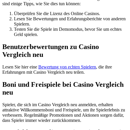
sind einige Tipps, wie Sie dies tun können:
Überprüfen Sie die Lizenz des Online Casinos.
Lesen Sie Bewertungen und Erfahrungsberichte von anderen
Spielern.
Testen Sie die Spiele im Demomodus, bevor Sie um echtes
Geld spielen.
Benutzerbewertungen zu Casino
Vergleich neu
Lesen Sie hier eine
Bewertung von echten Spielern
, die ihre
Erfahrungen mit Casino Vergleich neu teilen.
Boni und Freispiele bei Casino Vergleich
neu
Spieler, die sich im Casino Vergleich neu anmelden, erhalten
attraktive Willkommensboni und Freispiele, um ihr Spielerlebnis zu
verbessern. Regelmäßige Promotionen und Aktionen sorgen dafür,
dass Spieler immer wieder zurückkommen.