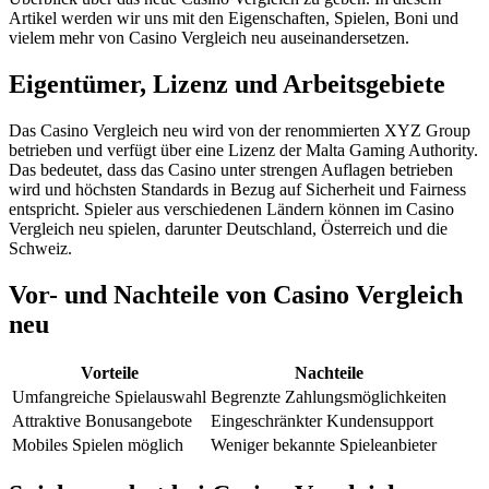
Artikel werden wir uns mit den Eigenschaften, Spielen, Boni und
vielem mehr von Casino Vergleich neu auseinandersetzen.
Eigentümer, Lizenz und Arbeitsgebiete
Das Casino Vergleich neu wird von der renommierten XYZ Group
betrieben und verfügt über eine Lizenz der Malta Gaming Authority.
Das bedeutet, dass das Casino unter strengen Auflagen betrieben
wird und höchsten Standards in Bezug auf Sicherheit und Fairness
entspricht. Spieler aus verschiedenen Ländern können im Casino
Vergleich neu spielen, darunter Deutschland, Österreich und die
Schweiz.
Vor- und Nachteile von Casino Vergleich
neu
Vorteile
Nachteile
Umfangreiche Spielauswahl
Begrenzte Zahlungsmöglichkeiten
Attraktive Bonusangebote
Eingeschränkter Kundensupport
Mobiles Spielen möglich
Weniger bekannte Spieleanbieter