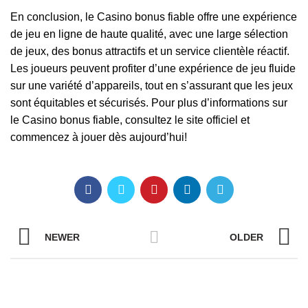
En conclusion, le Casino bonus fiable offre une expérience
de jeu en ligne de haute qualité, avec une large sélection
de jeux, des bonus attractifs et un service clientèle réactif.
Les joueurs peuvent profiter d’une expérience de jeu fluide
sur une variété d’appareils, tout en s’assurant que les jeux
sont équitables et sécurisés. Pour plus d’informations sur
le Casino bonus fiable, consultez le site officiel et
commencez à jouer dès aujourd’hui!
NEWER
OLDER