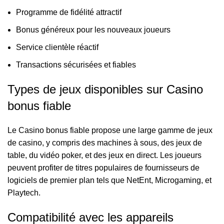
Programme de fidélité attractif
Bonus généreux pour les nouveaux joueurs
Service clientèle réactif
Transactions sécurisées et fiables
Types de jeux disponibles sur Casino
bonus fiable
Le Casino bonus fiable propose une large gamme de jeux
de casino, y compris des machines à sous, des jeux de
table, du vidéo poker, et des jeux en direct. Les joueurs
peuvent profiter de titres populaires de fournisseurs de
logiciels de premier plan tels que NetEnt, Microgaming, et
Playtech.
Compatibilité avec les appareils