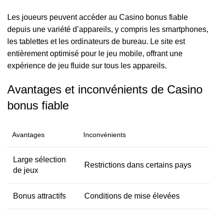
Les joueurs peuvent accéder au Casino bonus fiable
depuis une variété d’appareils, y compris les smartphones,
les tablettes et les ordinateurs de bureau. Le site est
entièrement optimisé pour le jeu mobile, offrant une
expérience de jeu fluide sur tous les appareils.
Avantages et inconvénients de Casino
bonus fiable
Avantages
Inconvénients
Large sélection
Restrictions dans certains pays
de jeux
Bonus attractifs
Conditions de mise élevées