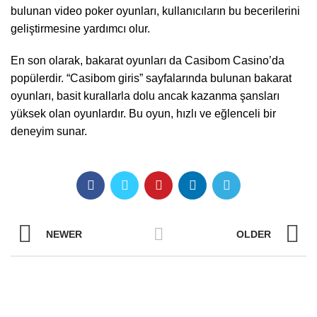
bulunan video poker oyunları, kullanıcıların bu becerilerini
geliştirmesine yardımcı olur.
En son olarak, bakarat oyunları da Casibom Casino’da
popülerdir. “Casibom giris” sayfalarında bulunan bakarat
oyunları, basit kurallarla dolu ancak kazanma şansları
yüksek olan oyunlardır. Bu oyun, hızlı ve eğlenceli bir
deneyim sunar.
NEWER
OLDER