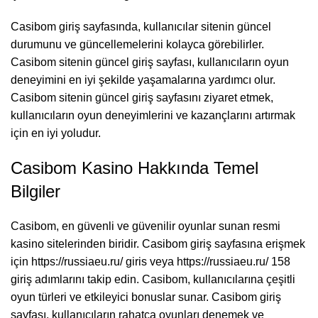
Casibom giriş sayfasında, kullanıcılar sitenin güncel
durumunu ve güncellemelerini kolayca görebilirler.
Casibom sitenin güncel giriş sayfası, kullanıcıların oyun
deneyimini en iyi şekilde yaşamalarına yardımcı olur.
Casibom sitenin güncel giriş sayfasını ziyaret etmek,
kullanıcıların oyun deneyimlerini ve kazançlarını artırmak
için en iyi yoludur.
Casibom Kasino Hakkında Temel
Bilgiler
Casibom, en güvenli ve güvenilir oyunlar sunan resmi
kasino sitelerinden biridir. Casibom giriş sayfasına erişmek
için https://russiaeu.ru/ giris veya https://russiaeu.ru/ 158
giriş adımlarını takip edin. Casibom, kullanıcılarına çeşitli
oyun türleri ve etkileyici bonuslar sunar. Casibom giriş
sayfası, kullanıcıların rahatça oyunları denemek ve