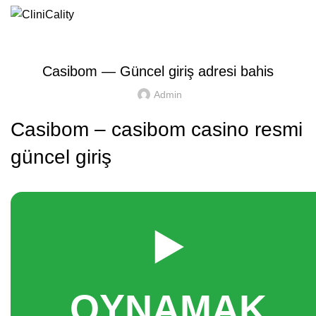
UNCATEGORIZED
Casibom — Güncel giriş adresi bahis
Admin
Casibom – casibom casino resmi
güncel giriş
▶️
OYNAMAK