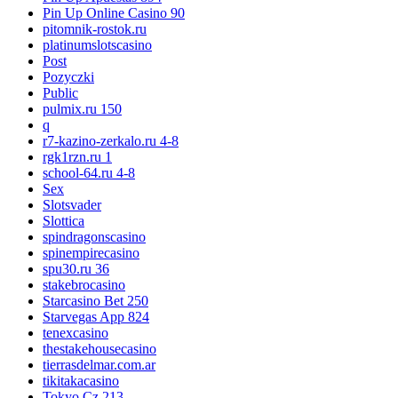
Pin Up Online Casino 90
pitomnik-rostok.ru
platinumslotscasino
Post
Pozyczki
Public
pulmix.ru 150
q
r7-kazino-zerkalo.ru 4-8
rgk1rzn.ru 1
school-64.ru 4-8
Sex
Slotsvader
Slottica
spindragonscasino
spinempirecasino
spu30.ru 36
stakebrocasino
Starcasino Bet 250
Starvegas App 824
tenexcasino
thestakehousecasino
tierrasdelmar.com.ar
tikitakacasino
Tokyo Cz 213