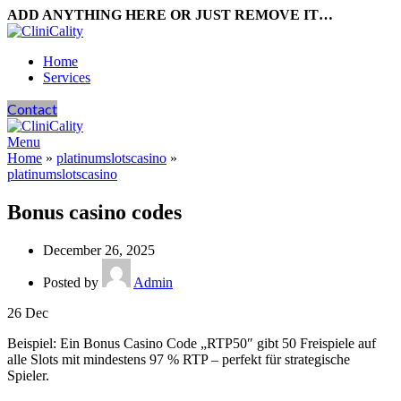
ADD ANYTHING HERE OR JUST REMOVE IT…
Home
Services
Contact
Menu
Home
»
platinumslotscasino
»
platinumslotscasino
Bonus casino codes
December 26, 2025
Posted by
Admin
26
Dec
Beіspiel: Ein Bonus Casino Code „RTΡ50″ gibt 50 Freispiele auf
alle Slots mit mindestens 97 % RTP – perfekt für strategische
Spieler.