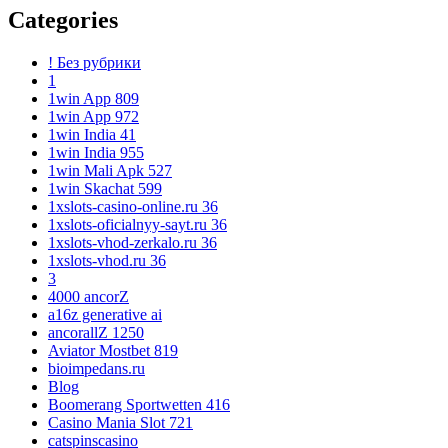
Categories
! Без рубрики
1
1win App 809
1win App 972
1win India 41
1win India 955
1win Mali Apk 527
1win Skachat 599
1xslots-casino-online.ru 36
1xslots-oficialnyy-sayt.ru 36
1xslots-vhod-zerkalo.ru 36
1xslots-vhod.ru 36
3
4000 ancorZ
a16z generative ai
ancorallZ 1250
Aviator Mostbet 819
bioimpedans.ru
Blog
Boomerang Sportwetten 416
Casino Mania Slot 721
catspinscasino