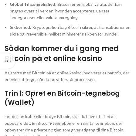
Global Tilgængelighed:
Bitcoin er en global valuta, der kan
bruges overalt i verden, hvor den accepteres, uanset
landegrænser eller valutaomregning.
Sikkerhed:
Kryptografien bag Bitcoin sikrer, at transaktioner er
sikre og irreversible, hvilket minimerer risikoen for svindel.
Sådan kommer du i gang med
Bitcoin på et online kasino
At starte med Bitcoin på et online kasino involverer et par trin, der
er enkle at følge, når du først forstår processen.
Trin 1: Opret en Bitcoin-tegnebog
(Wallet)
Før du kan købe eller bruge Bitcoin, skal du have et sted at
opbevare det. En Bitcoin-tegnebog er en digital tegnebog, der
opbevarer dine private nøgler, som giver adgang til dine Bitcoin.