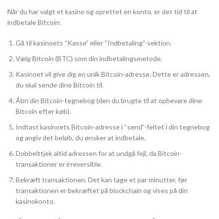
Når du har valgt et kasino og oprettet en konto, er det tid til at
indbetale Bitcoin:
Gå til kasinoets “Kasse” eller “Indbetaling”-sektion.
Vælg Bitcoin (BTC) som din indbetalingsmetode.
Kasinoet vil give dig en unik Bitcoin-adresse. Dette er adressen,
du skal sende dine Bitcoin til.
Åbn din Bitcoin-tegnebog (den du brugte til at opbevare dine
Bitcoin efter køb).
Indtast kasinoets Bitcoin-adresse i “send”-feltet i din tegnebog
og angiv det beløb, du ønsker at indbetale.
Dobbelttjek altid adressen for at undgå fejl, da Bitcoin-
transaktioner er irreversible.
Bekræft transaktionen. Det kan tage et par minutter, før
transaktionen er bekræftet på blockchain og vises på din
kasinokonto.