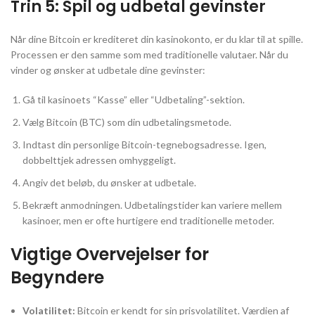
Trin 5: Spil og udbetal gevinster
Når dine Bitcoin er krediteret din kasinokonto, er du klar til at spille.
Processen er den samme som med traditionelle valutaer. Når du
vinder og ønsker at udbetale dine gevinster:
Gå til kasinoets “Kasse” eller “Udbetaling”-sektion.
Vælg Bitcoin (BTC) som din udbetalingsmetode.
Indtast din personlige Bitcoin-tegnebogsadresse. Igen,
dobbelttjek adressen omhyggeligt.
Angiv det beløb, du ønsker at udbetale.
Bekræft anmodningen. Udbetalingstider kan variere mellem
kasinoer, men er ofte hurtigere end traditionelle metoder.
Vigtige Overvejelser for
Begyndere
Volatilitet:
Bitcoin er kendt for sin prisvolatilitet. Værdien af