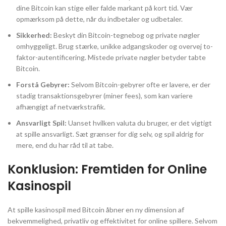
dine Bitcoin kan stige eller falde markant på kort tid. Vær
opmærksom på dette, når du indbetaler og udbetaler.
Sikkerhed:
Beskyt din Bitcoin-tegnebog og private nøgler
omhyggeligt. Brug stærke, unikke adgangskoder og overvej to-
faktor-autentificering. Mistede private nøgler betyder tabte
Bitcoin.
Forstå Gebyrer:
Selvom Bitcoin-gebyrer ofte er lavere, er der
stadig transaktionsgebyrer (miner fees), som kan variere
afhængigt af netværkstrafik.
Ansvarligt Spil:
Uanset hvilken valuta du bruger, er det vigtigt
at spille ansvarligt. Sæt grænser for dig selv, og spil aldrig for
mere, end du har råd til at tabe.
Konklusion: Fremtiden for Online
Kasinospil
At spille kasinospil med Bitcoin åbner en ny dimension af
bekvemmelighed, privatliv og effektivitet for online spillere. Selvom