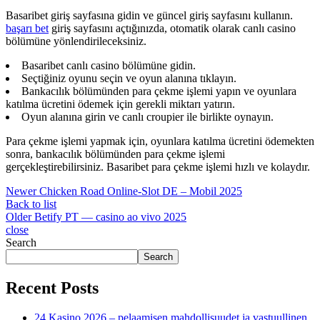
Basaribet giriş sayfasına gidin ve güncel giriş sayfasını kullanın.
başarı bet
giriş sayfasını açtığınızda, otomatik olarak canlı casino
bölümüne yönlendirileceksiniz.
Basaribet canlı casino bölümüne gidin.
Seçtiğiniz oyunu seçin ve oyun alanına tıklayın.
Bankacılık bölümünden para çekme işlemi yapın ve oyunlara
katılma ücretini ödemek için gerekli miktarı yatırın.
Oyun alanına girin ve canlı croupier ile birlikte oynayın.
Para çekme işlemi yapmak için, oyunlara katılma ücretini ödemekten
sonra, bankacılık bölümünden para çekme işlemi
gerçekleştirebilirsiniz. Basaribet para çekme işlemi hızlı ve kolaydır.
Newer
Chicken Road Online-Slot DE – Mobil 2025
Back to list
Older
Betify PT — casino ao vivo 2025
close
Search
Search
Recent Posts
24 Kasino 2026 – pelaamisen mahdollisuudet ja vastuullinen