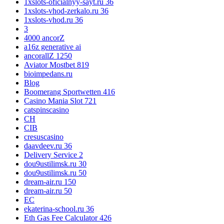
1xslots-oficialnyy-sayt.ru 36
1xslots-vhod-zerkalo.ru 36
1xslots-vhod.ru 36
3
4000 ancorZ
a16z generative ai
ancorallZ 1250
Aviator Mostbet 819
bioimpedans.ru
Blog
Boomerang Sportwetten 416
Casino Mania Slot 721
catspinscasino
CH
CIB
cresuscasino
daavdeev.ru 36
Delivery Service 2
dou9ustilimsk.ru 30
dou9ustilimsk.ru 50
dream-air.ru 150
dream-air.ru 50
EC
ekaterina-school.ru 36
Eth Gas Fee Calculator 426