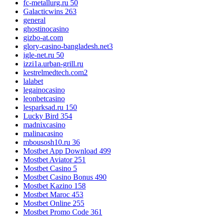
fc-metallurg.ru 50
Galacticwins 263
general
ghostinocasino
gizbo-at.com
glory-casino-bangladesh.net3
igle-net.ru 50
izzi1a.urban-grill.ru
kestrelmedtech.com2
lalabet
legainocasino
leonbetcasino
lesparksad.ru 150
Lucky Bird 354
madnixcasino
malinacasino
mbousosh10.ru 36
Mostbet App Download 499
Mostbet Aviator 251
Mostbet Casino 5
Mostbet Casino Bonus 490
Mostbet Kazino 158
Mostbet Maroc 453
Mostbet Online 255
Mostbet Promo Code 361