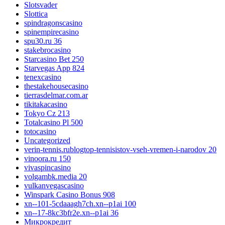
Slotsvader
Slottica
spindragonscasino
spinempirecasino
spu30.ru 36
stakebrocasino
Starcasino Bet 250
Starvegas App 824
tenexcasino
thestakehousecasino
tierrasdelmar.com.ar
tikitakacasino
Tokyo Cz 213
Totalcasino Pl 500
totocasino
Uncategorized
verin-tennis.rublogtop-tennisistov-vseh-vremen-i-narodov 20
vinoora.ru 150
vivaspincasino
volgambk.media 20
vulkanvegascasino
Winspark Casino Bonus 908
xn--101-5cdaaagh7ch.xn--p1ai 100
xn--17-8kc3bfr2e.xn--p1ai 36
Микрокредит