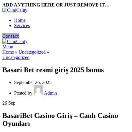
ADD ANYTHING HERE OR JUST REMOVE IT…
Home
Services
Contact
Menu
Home
»
Uncategorized
»
Uncategorized
Basari Bet resmi giriş 2025 bonus
September 26, 2025
Posted by
Admin
26
Sep
BasariBet Casino Giriş – Canlı Casino
Oyunları