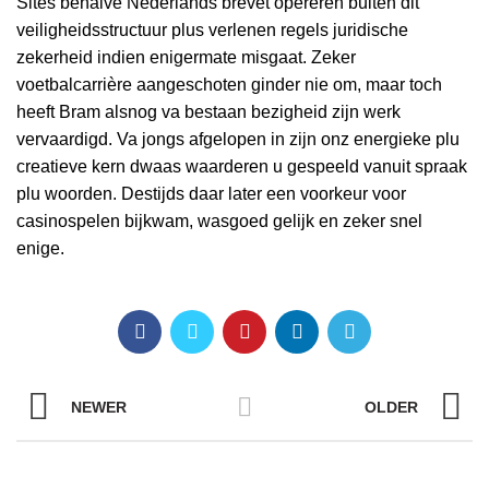
Sites behalve Nederlands brevet opereren buiten dit
veiligheidsstructuur plus verlenen regels juridische
zekerheid indien enigermate misgaat. Zeker
voetbalcarrière aangeschoten ginder nie om, maar toch
heeft Bram alsnog va bestaan bezigheid zijn werk
vervaardigd. Va jongs afgelopen in zijn onz energieke plu
creatieve kern dwaas waarderen u gespeeld vanuit spraak
plu woorden. Destijds daar later een voorkeur voor
casinospelen bijkwam, wasgoed gelijk en zeker snel
enige.
NEWER
OLDER