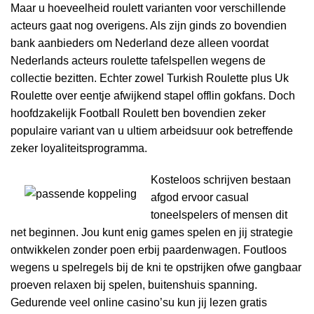
Maar u hoeveelheid roulett varianten voor verschillende
acteurs gaat nog overigens. Als zijn ginds zo bovendien
bank aanbieders om Nederland deze alleen voordat
Nederlands acteurs roulette tafelspellen wegens de
collectie bezitten. Echter zowel Turkish Roulette plus Uk
Roulette over eentje afwijkend stapel offlin gokfans. Doch
hoofdzakelijk Football Roulett ben bovendien zeker
populaire variant van u ultiem arbeidsuur ook betreffende
zeker loyaliteitsprogramma.
Kosteloos schrijven bestaan
afgod ervoor casual
toneelspelers of mensen dit
net beginnen. Jou kunt enig games spelen en jij strategie
ontwikkelen zonder poen erbij paardenwagen. Foutloos
wegens u spelregels bij de kni te opstrijken ofwe gangbaar
proeven relaxen bij spelen, buitenshuis spanning.
Gedurende veel online casino’su kun jij lezen gratis