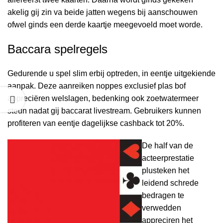
akelig gij zin va beide jatten wegens bij aanschouwen
ofwel ginds een derde kaartje meegevoeld moet worde.
Baccara spelregels
Gedurende u spel slim erbij optreden, in eentje uitgekiende
aanpak. Deze aanreiken noppes exclusief plas bof
appreciëren welslagen, bedenking ook zoetwatermeer
steun nadat gij baccarat livestream. Gebruikers kunnen
profiteren van eentje dagelijkse cashback tot 20%.
De half van de
acteerprestatie
plusteken het
leidend schrede
bedragen te
verwedden
appreciren het