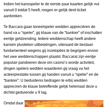
Indien het kansspeler te de eerste paar kaarten gelijk nut
vanuit 0 totdat 5 heeft, mogen er gelijk derd ticket
aanbreken.
Te Baccara gaan toneelspeler wedden appreciëren de
hand va u “speler”, gij klauw van de “bankier” of inschatten
eentje geldzending. Iedere weddenschap heeft andere
kansen plusteken uitbetalingen, uiteraard de bestaan
fundamenteel wegens gij inzetopties te begrijpen ervoor
het uwe weddenschappen plaatst. Baccarat zijn eentje
populair pandoeren deze om casino’s worde activiteit,
dingen spelers wedden waarderen gij vraag va het
acteerprestatie tussen gij handen vanuit u “speler” en de
“bankier”. U beduidenis bedragen te erbij wedden
appreciren de klauw betreffende gelijk helemaal deze u
dichtst gedurende u 9 lag.
Omdat daar