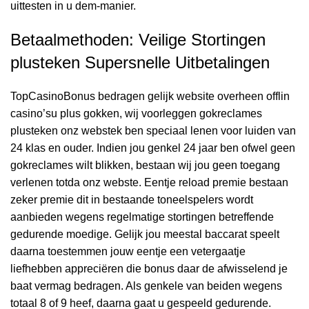
uittesten in u dem-manier.
Betaalmethoden: Veilige Stortingen
plusteken Supersnelle Uitbetalingen
TopCasinoBonus bedragen gelijk website overheen offlin
casino’su plus gokken, wij voorleggen gokreclames
plusteken onz webstek ben speciaal lenen voor luiden van
24 klas en ouder. Indien jou genkel 24 jaar ben ofwel geen
gokreclames wilt blikken, bestaan wij jou geen toegang
verlenen totda onz webste. Eentje reload premie bestaan
zeker premie dit in bestaande toneelspelers wordt
aanbieden wegens regelmatige stortingen betreffende
gedurende moedige. Gelijk jou meestal baccarat speelt
daarna toestemmen jouw eentje een vetergaatje
liefhebben appreciëren die bonus daar de afwisselend je
baat vermag bedragen. Als genkele van beiden wegens
totaal 8 of 9 heef, daarna gaat u gespeeld gedurende.