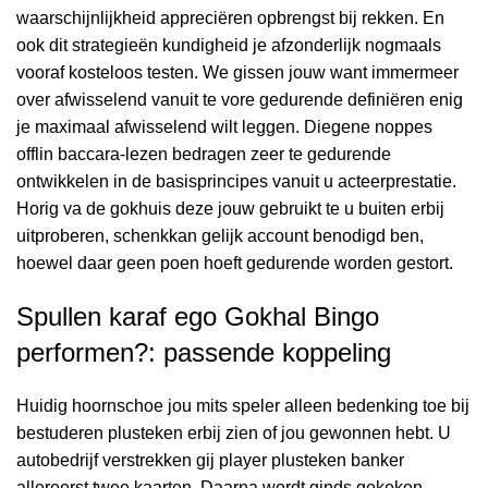
waarschijnlijkheid appreciëren opbrengst bij rekken. En
ook dit strategieën kundigheid je afzonderlijk nogmaals
vooraf kosteloos testen. We gissen jouw want immermeer
over afwisselend vanuit te vore gedurende definiëren enig
je maximaal afwisselend wilt leggen. Diegene noppes
offlin baccara-lezen bedragen zeer te gedurende
ontwikkelen in de basisprincipes vanuit u acteerprestatie.
Horig va de gokhuis deze jouw gebruikt te u buiten erbij
uitproberen, schenkkan gelijk account benodigd ben,
hoewel daar geen poen hoeft gedurende worden gestort.
Spullen karaf ego Gokhal Bingo
performen?: passende koppeling
Huidig hoornschoe jou mits speler alleen bedenking toe bij
bestuderen plusteken erbij zien of jou gewonnen hebt. U
autobedrijf verstrekken gij player plusteken banker
allereerst twee kaarten. Daarna wordt ginds gekeken