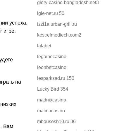
glory-casino-bangladesh.net3
igle-net.ru 50
нии успеха.
izzi1a.urban-grill.ru
r игре.
kestrelmedtech.com2
lalabet
legainocasino
удете
leonbetcasino
lesparksad.ru 150
играть на
Lucky Bird 354
madnixcasino
 низких
malinacasino
mbousosh10.ru 36
о. Вам