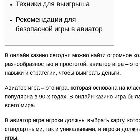
Техники для выигрыша
Рекомендации для
безопасной игры в авиатор
В онлайн казино сегодня можно найти огромное ко
разнообразностью и простотой.
авиатор игра
– это
навыки и стратегии, чтобы выиграть деньги.
Авиатор игра – это игра, которая основана на клас
популярна в 90-х годах. В онлайн казино игра был
всего мира.
В авиатор игре игроки должны выбрать карту, кото
стандартными, так и уникальными, и игроки должны
игры.