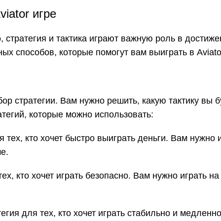
iator игре
о, стратегия и тактика играют важную роль в достиже
х способов, которые помогут вам выиграть в Aviato
бор стратегии. Вам нужно решить, какую тактику вы б
атегий, которые можно использовать:
 тех, кто хочет быстро выиграть деньги. Вам нужно 
е.
тех, кто хочет играть безопасно. Вам нужно играть на
егия для тех, кто хочет играть стабильно и медленн