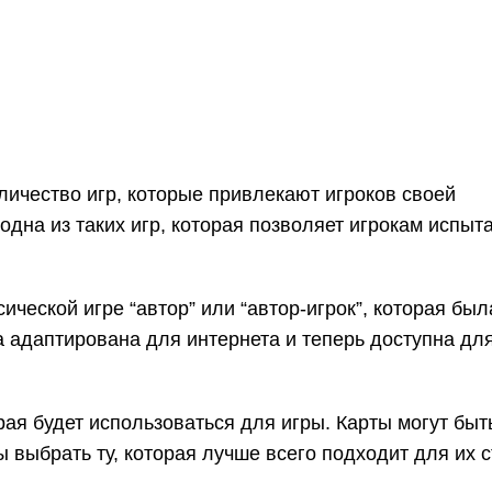
личество игр, которые привлекают игроков своей
 одна из таких игр, которая позволяет игрокам испыт
сической игре “автор” или “автор-игрок”, которая был
а адаптирована для интернета и теперь доступна для
рая будет использоваться для игры. Карты могут быт
 выбрать ту, которая лучше всего подходит для их 