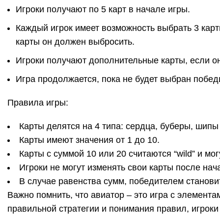
Игроки получают по 5 карт в начале игры.
Каждый игрок имеет возможность выбрать 3 карты
карты он должен выбросить.
Игроки получают дополнительные карты, если он
Игра продолжается, пока не будет выбран побед
Правила игры:
Карты делятся на 4 типа: сердца, буберы, шипы
Карты имеют значения от 1 до 10.
Карты с суммой 10 или 20 считаются “wild” и 
Игроки не могут изменять свои карты после нач
В случае равенства сумм, победителем становит
Важно помнить, что авиатор – это игра с элемента
правильной стратегии и понимания правил, игроки