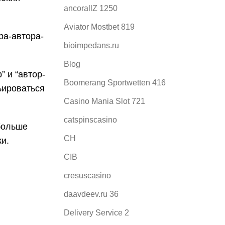
ancorallZ 1250
Aviator Mostbet 819
ра-автора-
bioimpedans.ru
Blog
” и “автор-
Boomerang Sportwetten 416
ьироваться
Casino Mania Slot 721
catspinscasino
 больше
CH
ки.
CIB
cresuscasino
daavdeev.ru 36
Delivery Service 2