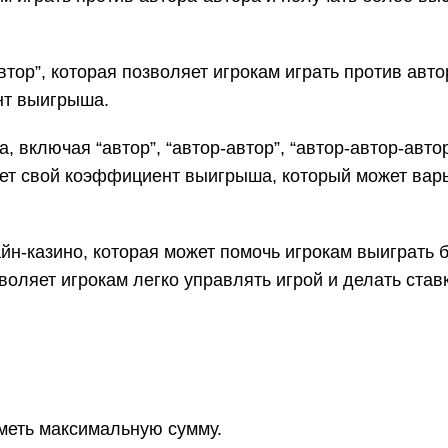
тор”, которая позволяет игрокам играть против авто
нт выигрыша.
включая “автор”, “автор-автор”, “автор-автор-автор
меет свой коэффициент выигрыша, который может вар
айн-казино, которая может помочь игрокам выиграть
воляет игрокам легко управлять игрой и делать став
иметь максимальную сумму.