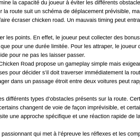
ine la capacité du joueur à éviter les différents obstacl
 la route suit un schéma de déplacement prévisible, mai
 faire écraser
chicken road
. Un mauvais timing peut entra
r les points. En effet, le joueur peut collecter des bonus
que pour une durée limitée. Pour les attraper, le joueur 
ide pour ne pas les laisser passer.
r, Chicken Road propose un gameplay simple mais exigean
es pour décider s’il doit traverser immédiatement la rou
ger dans un passage étroit entre deux voitures peut rap
s différents types d’obstacles présents sur la route. Cer
ertains changent de voie de façon imprévisible, et certa
te une approche spécifique et une réaction rapide de la
 passionnant qui met à l’épreuve les réflexes et les co