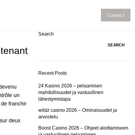
Contact
Home
Services
Search
SEARCH
tenant
Recent Posts
24 Kasino 2026 – pelaamisen
 devenu
mahdollisuudet ja vastuullinen
ntrôle un
lähestymistapa
 de franchir
wildz casino 2026 – Ominaisuudet ja
arvostelu
 sur deux
Boost Casino 2026 – Ohjeet aloittamiseen
ja vastuullinen pelaaminen