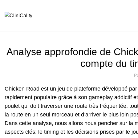
Analyse approfondie de Chic
compte du ti
P
Chicken Road est un jeu de plateforme développé par 
rapidement populaire grâce à son gameplay addictif et
poulet qui doit traverser une route très fréquentée, tout
la route en un seul morceau et d’arriver le plus loin p
Dans cette analyse, nous allons nous pencher sur la
aspects clés: le timing et les décisions prises par le jo