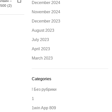
нлайн –
December 2024
500 (2)
November 2024
December 2023
August 2023
July 2023
April 2023
March 2023
Categories
! Без рубрики
1
1win App 809