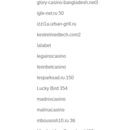
glory-casino-bangladesh.net3
igle-net.ru 50
izzi1a.urban-grill.ru
kestrelmedtech.com2
lalabet
legainocasino
leonbetcasino
lesparksad.ru 150
Lucky Bird 354
madnixcasino
malinacasino
mbousosh10.ru 36