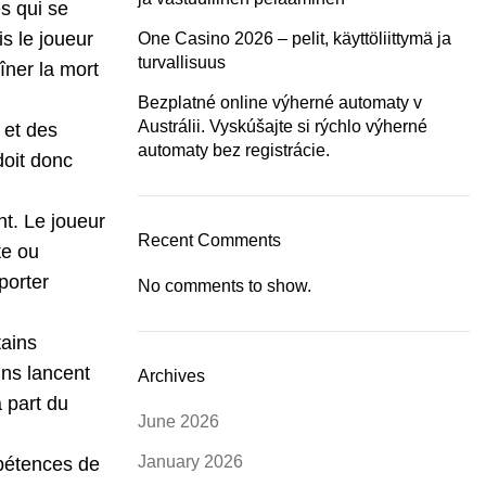
es qui se
s le joueur
One Casino 2026 – pelit, käyttöliittymä ja
turvallisuus
îner la mort
Bezplatné online výherné automaty v
Austrálii. Vyskúšajte si rýchlo výherné
 et des
automaty bez registrácie.
doit donc
t. Le joueur
Recent Comments
te ou
porter
No comments to show.
tains
ins lancent
Archives
 part du
June 2026
January 2026
mpétences de