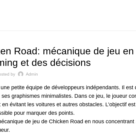
3
ken Road: mécanique de jeu en 
ming et des décisions
osted by
Admin
une petite équipe de développeurs indépendants. Il est
 ses graphismes minimalistes. Dans ce jeu, le joueur co
 en évitant les voitures et autres obstacles. L’objectif est
ossible pour marquer des points.
 mécanique de jeu de Chicken Road en nous concentrant
ueur.