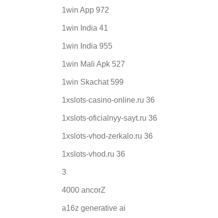
1win App 972
1win India 41
1win India 955
1win Mali Apk 527
1win Skachat 599
1xslots-casino-online.ru 36
1xslots-oficialnyy-sayt.ru 36
1xslots-vhod-zerkalo.ru 36
1xslots-vhod.ru 36
3
4000 ancorZ
a16z generative ai