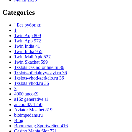
Categories
! Без рубрики
1
1win App 809
1win App 972
1win India 41
1win India 955
1win Mali Apk 527
1win Skachat 599
1xslots-casino-online.ru 36
1xslots-oficialnyy-sayt.ru 36
1xslots-vhod-zerkalo.ru 36
1xslots-vhod.ru 36
3
4000 ancorZ
a16z generative ai
ancorallZ 1250
Aviator Mostbet 819
bioimpedans.ru
Blog
Boomerang Sportwetten 416
Casino Mania Slot 721