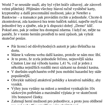
World 7 se neustále snaží, aby byl výlet hráče zábavný, ale zároveň
velmi přátelský. Přijímám všechny hlavní ručně vyráběné karty,
kryptoměny a další procentuální možnosti, jako je Neteller a
Bankwise – a transakce pak provádím rychle a jednoduše. Chcete-li
zkontrolovat, zda kasinová hra tento balíček nabízí, najeďte myší na
jednotlivé hry a zjistěte, zda je k dispozici dobrý „Demo“ klíč.
Pokud ano, pak je online hra dostupná zdarma. I když ne, mějte na
paměti, že v tomto herním prostředí to není způsob, jak vyhrát
skutečné peníze.
Pár licencí od důvěryhodných autorit je jako třešnička na
dortu.
Máme k vašemu webu další kasino, protože se nám moc líbí.
Je to proto, že zcela jednoduše řečeno, nejnovější sázka
Citation Line má výhodu kasina 1,41 %, což je jeden z
několika nejnižších rozdílů mezi sázkami na domácí kasina.
V dnešním uspěchaném světě jsou mobilní hazardní hry stále
populárnější.
Obvykle nabízejí atraktivní pobídky a kreativní nabídky, aby
vynikli.
Výhry jsou vydány na milost a nemilost vynikajícím 10x
sázkovým potřebám a maximální výplata je ve skutečnosti
10x bonusové částky.
Zahrnují herní možnosti pro jednotlivce, a proto jsou oblíbené