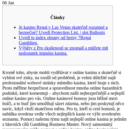
06
Jan
Články
Je kasino Regal v Las Vegas skutečně rozumné a
bezpečné? Uvedl Protection List. | slot Ballonix
Uvedl to index obrany od herny 7Regal
Gambling.
Výběry z Pro zkušeností se zpomalí a můžete mít
nedostatek impulsu kasina.
Kromě toho, abyste mohli vydělávat v online kasinu a skutečně si
vybírat své zisky, na rozdíl od problémů, je velmi důležité najít
profesionální webové stránky místního kasina, které hraje z nich.
Proto měříme bezpečnost a spravedlnost mnoha online hazardních
podniků, které komentuji – abychom našli nejbezpečnější a nejlepší
online kasino pro vás. Online kasinové bonusy jsou běžné mezi
hráči, a to buď jim umožňují sázet zdarma, nebo jim poskytují něco
navíc, když vloží skutečnou měnu.
Pro ty, kteří si cení bonusů, je
nabídka uvedena vedle všech nejlepších kasin ve výše uvedeném
seznamu. Pomoci našemu týmu najít nejlepší online kasina je jedním
z hlavních cílů Gambling Business Master. Nový samostatný