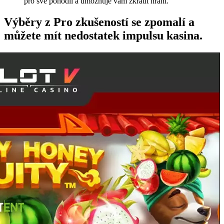
pro své pohodlí a umožňuje vám zkrátit hraní.
Výběry z Pro zkušeností se zpomalí a
můžete mít nedostatek impulsu kasina.