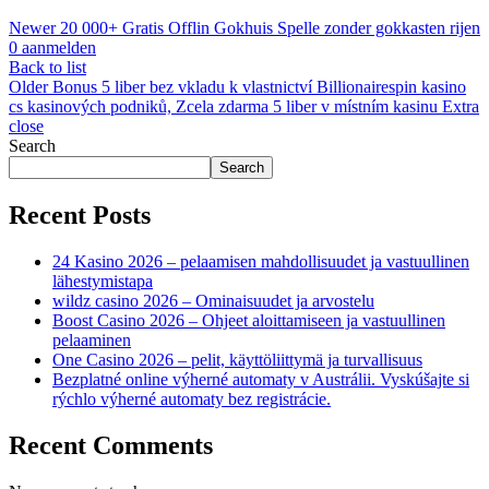
Newer
20 000+ Gratis Offlin Gokhuis Spelle zonder gokkasten rijen
0 aanmelden
Back to list
Older
Bonus 5 liber bez vkladu k vlastnictví Billionairespin kasino
cs kasinových podniků, Zcela zdarma 5 liber v místním kasinu Extra
close
Search
Search
Recent Posts
24 Kasino 2026 – pelaamisen mahdollisuudet ja vastuullinen
lähestymistapa
wildz casino 2026 – Ominaisuudet ja arvostelu
Boost Casino 2026 – Ohjeet aloittamiseen ja vastuullinen
pelaaminen
One Casino 2026 – pelit, käyttöliittymä ja turvallisuus
Bezplatné online výherné automaty v Austrálii. Vyskúšajte si
rýchlo výherné automaty bez registrácie.
Recent Comments