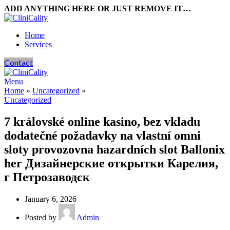
ADD ANYTHING HERE OR JUST REMOVE IT…
Home
Services
Contact
Menu
Home
»
Uncategorized
»
Uncategorized
7 královské online kasino, bez vkladu
dodatečné požadavky na vlastní omni
sloty provozovna hazardních slot Ballonix
her Дизайнерские открытки Карелия,
г Петрозаводск
January 6, 2026
Posted by
Admin