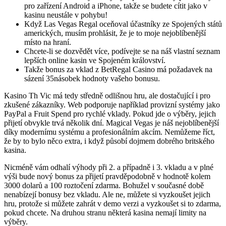
pro zařízení Android a iPhone, takže se budete cítit jako v
kasinu neustále v pohybu!
Když Las Vegas Regal oceňoval účastníky ze Spojených států
amerických, musím prohlásit, že je to moje nejoblíbenější
místo na hraní.
Chcete-li se dozvědět více, podívejte se na náš vlastní seznam
lepších online kasin ve Spojeném království.
Takže bonus za vklad z BetRegal Casino má požadavek na
sázení 35násobek hodnoty vašeho bonusu.
Kasino Th Vic má tedy středně odlišnou hru, ale dostačující i pro
zkušené zákazníky. Web podporuje například provizní systémy jako
PayPal a Fruit Spend pro rychlé vklady. Pokud jde o výběry, jejich
přijetí obvykle trvá několik dní. Magical Vegas je náš nejoblíbenější
díky modernímu systému a profesionálním akcím. Nemůžeme říct,
že by to bylo něco extra, i když působí dojmem dobrého britského
kasina.
Nicméně vám odhalí výhody při 2. a případně i 3. vkladu a v plné
výši bude nový bonus za přijetí pravděpodobně v hodnotě kolem
3000 dolarů a 100 roztočení zdarma. Bohužel v současné době
nenabízejí bonusy bez vkladu. Ale ne, můžete si vyzkoušet jejich
hru, protože si můžete zahrát v demo verzi a vyzkoušet si to zdarma,
pokud chcete. Na druhou stranu některá kasina nemají limity na
výběry.