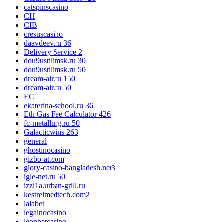
catspinscasino
CH
CIB
cresuscasino
daavdeev.ru 36
Delivery Service 2
dou9ustilimsk.ru 30
dou9ustilimsk.ru 50
dream-air.ru 150
dream-air.ru 50
EC
ekaterina-school.ru 36
Eth Gas Fee Calculator 426
fc-metallurg.ru 50
Galacticwins 263
general
ghostinocasino
gizbo-at.com
glory-casino-bangladesh.net3
igle-net.ru 50
izzi1a.urban-grill.ru
kestrelmedtech.com2
lalabet
legainocasino
leonbetcasino