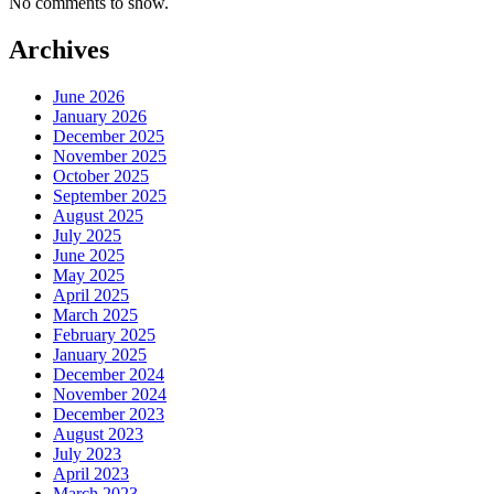
No comments to show.
Archives
June 2026
January 2026
December 2025
November 2025
October 2025
September 2025
August 2025
July 2025
June 2025
May 2025
April 2025
March 2025
February 2025
January 2025
December 2024
November 2024
December 2023
August 2023
July 2023
April 2023
March 2023