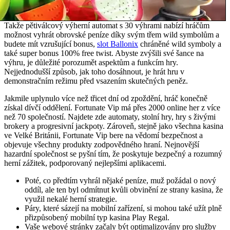
Takže pětiválcový výherní automat s 30 výhrami nabízí hráčům
možnost vyhrát obrovské peníze díky svým třem wild symbolům a
budete mít vzrušující bonus,
slot Ballonix
chráněné wild symboly a
také super bonus 100% free twist. Abyste zvýšili své šance na
výhru, je důležité porozumět aspektům a funkcím hry.
Nejjednodušší způsob, jak toho dosáhnout, je hrát hru v
demonstračním režimu před vsazením skutečných peněz.
Jakmile uplynulo více než třicet dní od zpoždění, hráč konečně
získal dívčí oddělení. Fortunate Vip má přes 2000 online her z více
než 70 společností. Najdete zde automaty, stolní hry, hry s živými
brokery a progresivní jackpoty. Zároveň, stejně jako všechna kasina
ve Velké Británii, Fortunate Vip bere na vědomí bezpečnost a
objevuje všechny produkty zodpovědného hraní. Nejnovější
hazardní společnost se pyšní tím, že poskytuje bezpečný a rozumný
herní zážitek, podporovaný nejlepšími aplikacemi.
Poté, co předtím vyhrál nějaké peníze, muž požádal o nový
oddíl, ale ten byl odmítnut kvůli obvinění ze strany kasina, že
využil nekalé herní strategie.
Páry, které sázejí na mobilní zařízení, si mohou také užít plně
přizpůsobený mobilní typ kasina Play Regal.
Vaše webové stránky začaly být optimalizovány pro služby