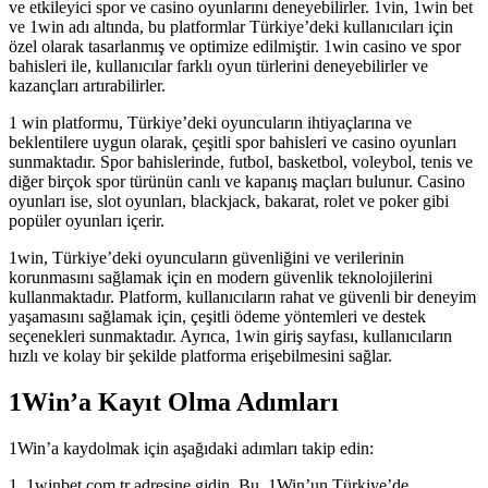
ve etkileyici spor ve casino oyunlarını deneyebilirler. 1vin, 1win bet
ve 1win adı altında, bu platformlar Türkiye’deki kullanıcıları için
özel olarak tasarlanmış ve optimize edilmiştir. 1win casino ve spor
bahisleri ile, kullanıcılar farklı oyun türlerini deneyebilirler ve
kazançları artırabilirler.
1 win platformu, Türkiye’deki oyuncuların ihtiyaçlarına ve
beklentilere uygun olarak, çeşitli spor bahisleri ve casino oyunları
sunmaktadır. Spor bahislerinde, futbol, basketbol, voleybol, tenis ve
diğer birçok spor türünün canlı ve kapanış maçları bulunur. Casino
oyunları ise, slot oyunları, blackjack, bakarat, rolet ve poker gibi
popüler oyunları içerir.
1win, Türkiye’deki oyuncuların güvenliğini ve verilerinin
korunmasını sağlamak için en modern güvenlik teknolojilerini
kullanmaktadır. Platform, kullanıcıların rahat ve güvenli bir deneyim
yaşamasını sağlamak için, çeşitli ödeme yöntemleri ve destek
seçenekleri sunmaktadır. Ayrıca, 1win giriş sayfası, kullanıcıların
hızlı ve kolay bir şekilde platforma erişebilmesini sağlar.
1Win’a Kayıt Olma Adımları
1Win’a kaydolmak için aşağıdaki adımları takip edin:
1. 1winbet.com.tr adresine gidin. Bu, 1Win’un Türkiye’de