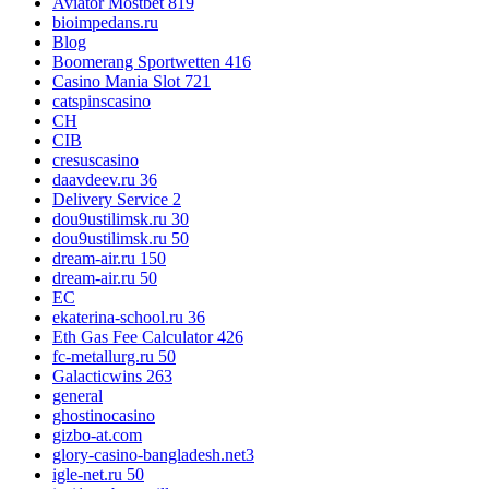
Aviator Mostbet 819
bioimpedans.ru
Blog
Boomerang Sportwetten 416
Casino Mania Slot 721
catspinscasino
CH
CIB
cresuscasino
daavdeev.ru 36
Delivery Service 2
dou9ustilimsk.ru 30
dou9ustilimsk.ru 50
dream-air.ru 150
dream-air.ru 50
EC
ekaterina-school.ru 36
Eth Gas Fee Calculator 426
fc-metallurg.ru 50
Galacticwins 263
general
ghostinocasino
gizbo-at.com
glory-casino-bangladesh.net3
igle-net.ru 50