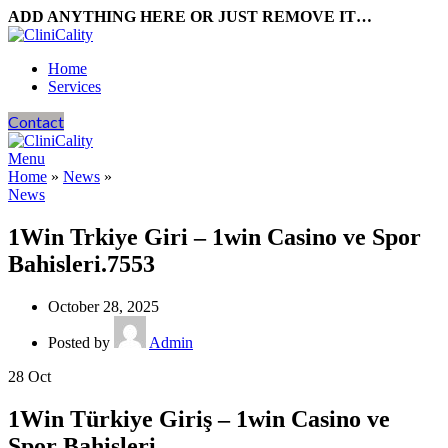
ADD ANYTHING HERE OR JUST REMOVE IT…
Home
Services
Contact
Menu
Home
»
News
»
News
1Win Trkiye Giri – 1win Casino ve Spor
Bahisleri.7553
October 28, 2025
Posted by
Admin
28
Oct
1Win Türkiye Giriş – 1win Casino ve
Spor Bahisleri