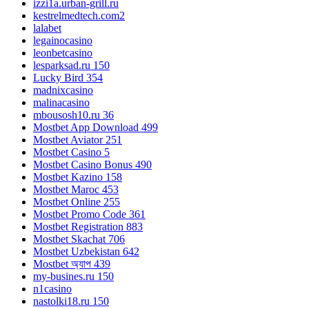
izzi1a.urban-grill.ru
kestrelmedtech.com2
lalabet
legainocasino
leonbetcasino
lesparksad.ru 150
Lucky Bird 354
madnixcasino
malinacasino
mbousosh10.ru 36
Mostbet App Download 499
Mostbet Aviator 251
Mostbet Casino 5
Mostbet Casino Bonus 490
Mostbet Kazino 158
Mostbet Maroc 453
Mostbet Online 255
Mostbet Promo Code 361
Mostbet Registration 883
Mostbet Skachat 706
Mostbet Uzbekistan 642
Mostbet অ্যাপ 439
my-busines.ru 150
n1casino
nastolki18.ru 150