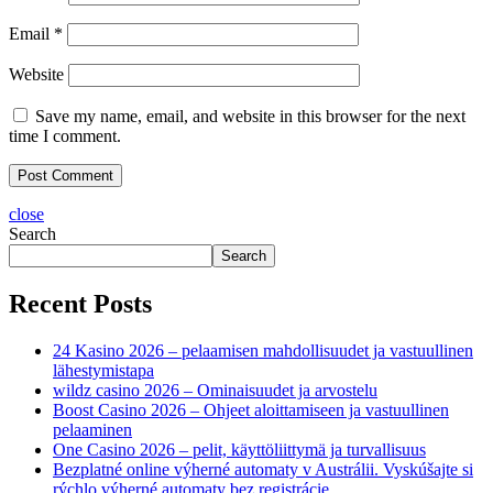
Email
*
Website
Save my name, email, and website in this browser for the next
time I comment.
close
Search
Search
Recent Posts
24 Kasino 2026 – pelaamisen mahdollisuudet ja vastuullinen
lähestymistapa
wildz casino 2026 – Ominaisuudet ja arvostelu
Boost Casino 2026 – Ohjeet aloittamiseen ja vastuullinen
pelaaminen
One Casino 2026 – pelit, käyttöliittymä ja turvallisuus
Bezplatné online výherné automaty v Austrálii. Vyskúšajte si
rýchlo výherné automaty bez registrácie.